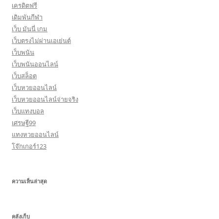
เครดิตฟรี
เดิมพันกีฬา
เว็บ มันนี่ เกม
เว็บตรงไม่ผ่านเอเย่นต์
เว็บพนัน
เว็บพนันออนไลน์
เว็บสล็อต
เว็บหวยออนไลน์
เว็บหวยออนไลน์จ่ายจริง
เว็บแทงบอล
เศรษฐี99
แทงหวยออนไลน์
โจ๊กเกอร์123
ความเห็นล่าสุด
คลังเก็บ