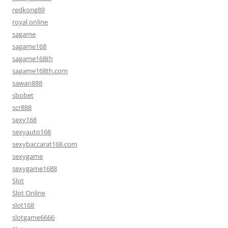
redkong89
royal online
sagame
sagame168
sagame168th
sagame168th.com
sawan888
sbobet
scr888
sexy168
sexyauto168
sexybaccarat168.com
sexygame
sexygame1688
Slot
Slot Online
slot168
slotgame6666