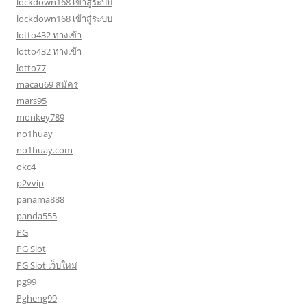
lockdown168 เข้าสู่ระบบ
lockdown168 เข้าสู่ระบบ
lotto432 ทางเข้า
lotto432 ทางเข้า
lotto77
macau69 สมัคร
mars95
monkey789
no1huay
no1huay.com
okc4
p2vvip
panama888
panda555
PG
PG Slot
PG Slot เว็บใหม่
pg99
Pgheng99