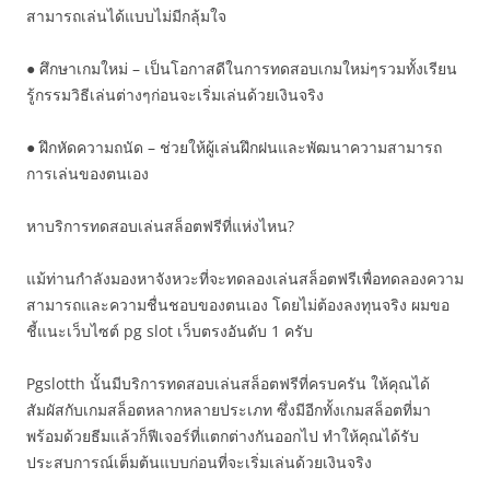
สามารถเล่นได้แบบไม่มีกลุ้มใจ
● ศึกษาเกมใหม่ – เป็นโอกาสดีในการทดสอบเกมใหม่ๆรวมทั้งเรียน
รู้กรรมวิธีเล่นต่างๆก่อนจะเริ่มเล่นด้วยเงินจริง
● ฝึกหัดความถนัด – ช่วยให้ผู้เล่นฝึกฝนและพัฒนาความสามารถ
การเล่นของตนเอง
หาบริการทดสอบเล่นสล็อตฟรีที่แห่งไหน?
แม้ท่านกำลังมองหาจังหวะที่จะทดลองเล่นสล็อตฟรีเพื่อทดลองความ
สามารถและความชื่นชอบของตนเอง โดยไม่ต้องลงทุนจริง ผมขอ
ชี้แนะเว็บไซต์ pg slot เว็บตรงอันดับ 1 ครับ
Pgslotth นั้นมีบริการทดสอบเล่นสล็อตฟรีที่ครบครัน ให้คุณได้
สัมผัสกับเกมสล็อตหลากหลายประเภท ซึ่งมีอีกทั้งเกมสล็อตที่มา
พร้อมด้วยธีมแล้วก็ฟีเจอร์ที่แตกต่างกันออกไป ทำให้คุณได้รับ
ประสบการณ์เต็มต้นแบบก่อนที่จะเริ่มเล่นด้วยเงินจริง