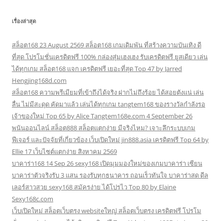
เรื่องล่าสุด
สล็อต168 23 August 2569 สล็อต168 เกมเดิมพัน ที่สร้างความบันเทิง ดี
ที่สุด โปรโมชั่นเครดิตฟรี 100% กล่องสุ่มเฮงเฮง รับเครดิตฟรี ยูสเดียว เล่น
ได้ทุกเกม สล็อต168 แจก เครดิตฟรี เยอะที่สุด Top 47 by Jarred
Hengjing168d.com
สล็อต168 ความพรีเมียมที่เข้าถึงได้จริง ฝากไม่ถึงร้อย ได้สอยตังแน่ เล่น
ลื่น ไม่มีสะดุด คัดมาแล้ว เล่นได้ทุกเกม tangtem168 ของรางวัลกำลังรอ
เจ้าของใหม่ Top 65 by Alice Tangtem168e.com 4 September 26
พนันออนไลน์ สล็อต888 สล็อตแตกง่าย มีจริงไหม? เจาะลึกระบบเกม
ฟีเจอร์ และปัจจัยที่เกี่ยวข้อง เว็บเปิดใหม่ jin888.asia เครดิตฟรี Top 64 by
Ellie 17 เว็บไซต์แตกง่าย สิงหาคม 2569
บาคาร่า168 14 Sep 26 sexy168 เปิดมุมมองใหม่ของเกมบาคาร่า เซียน
บาคาร่าตัวจริงรับ 3 แสน รองรับทุกธนาคาร ถอนเร็วทันใจ บาคาร่าสด ดีล
เลอร์สาวสวย sexy168 สมัครง่าย ได้โปรไว Top 80 by Elaine
Sexy168c.com
เว็บเปิดใหม่ สล็อตเว็บตรง websiteใหญ่ สล็อตเว็บตรง เครดิตฟรี โปรโม