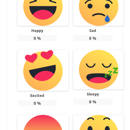
Happy
Sad
0
%
0
%
Sleepy
Excited
0
%
0
%