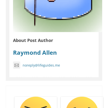
About Post Author
Raymond Allen
noreply@lifeguides.me