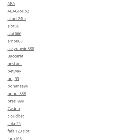
ABA
ABAGroup2
allbet24hr
alot66
alot666
amb888
askyouwin888
Baccarat
bestbet
betway
bng55
bonanza99
bonus888
brazil999
Casino
cloudbet
coke55
fafa 123 slot
faro168