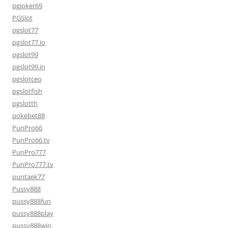
pgjoker69
PGSlot
pgslot77
pgslot77.io
pgslot99
pgslot99.in
pgslotceo
pgslotfish
pgslotth
pokebet88
PunPro66
PunPro66.tv
PunPro777
PunPro777.tv
puntaek77
Pussy888
pussy888fun
pussy888play
pussy888win