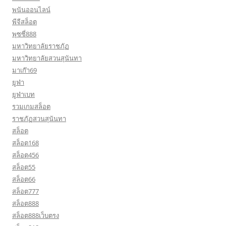
พนันออนไลน์
พีจีสล็อต
พุซซี่888
มหาวิทยาลัยราชภัฏ
มหาวิทยาลัยสวนสุนันทา
มาเก๊า69
ยูฟ่า
ยูฟ่าเบท
รวมเกมสล็อต
ราชภัฏสวนสุนันทา
สล็อต
สล็อต168
สล็อต456
สล็อต55
สล็อต66
สล็อต777
สล็อต888
สล็อต888เว็บตรง