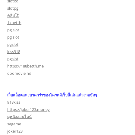
slotxo
slotpg
คลิปโป๊
1xbetth
pg slot
pg slot
pgslot
kiss918
pgslot
https://188betth.me
doomovie hd
เว็บสล็อตและบาคาร่าของโครตดีเว็บนี้เล่นแล้วรวยจัดๆ
918kiss
https://joker123.money
ดูหนังออนไลน์
sagame
joker123