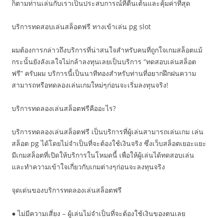
ก็ตามท่านเล่นกับเราเป็นประสบการณ์ที่ตื่นเต้นและคุ้มค่าที่สุด
บริการทดสอบเล่นสล็อตฟรี ทางเข้าเล่น pg slot
ผมต้องการกล่าวถึงบริการที่น่าสนใจสำหรับคนที่ถูกใจเกมสล็อตแม้
กระนั้นยังลังเลใจไม่กล้าลงทุนเลยเป็นบริการ “ทดสอบเล่นสล็อต
ฟรี” ครับผม บริการนี้เป็นนาทีทองสำหรับท่านที่อยากฝึกฝนความ
สามารถหรือทดลองเล่นเกมใหม่ๆก่อนจะเริ่มลงทุนจริง!
บริการทดลองเล่นสล็อตฟรีคืออะไร?
บริการทดลองเล่นสล็อตฟรี เป็นบริการที่ผู้เล่นสามารถเล่นเกม เล่น
สล็อต pg ได้โดยไม่จำเป็นที่จะต้องใช้เงินจริง ซึ่งเว็บสล็อตเยอะแยะ
มีเกมสล็อตที่เปิดให้บริการในโหมดนี้ เพื่อให้ผู้เล่นได้ทดสอบเล่น
และทำความเข้าใจเกี่ยวกับเกมต่างๆก่อนจะลงทุนจริง
จุดเด่นของบริการทดลองเล่นสล็อตฟรี
● ไม่มีความเสี่ยง – ผู้เล่นไม่จำเป็นที่จะต้องใช้เงินของตนเลย