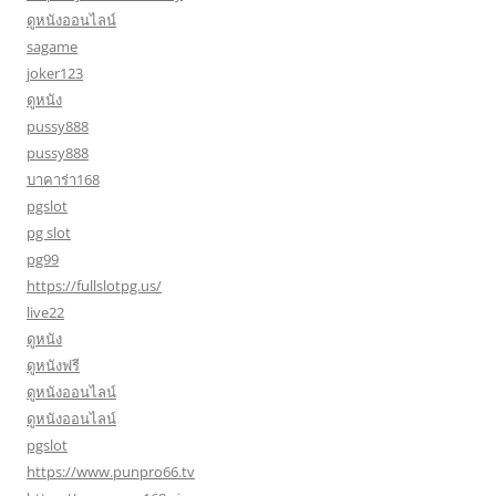
ดูหนังออนไลน์
sagame
joker123
ดูหนัง
pussy888
pussy888
บาคาร่า168
pgslot
pg slot
pg99
https://fullslotpg.us/
live22
ดูหนัง
ดูหนังฟรี
ดูหนังออนไลน์
ดูหนังออนไลน์
pgslot
https://www.punpro66.tv