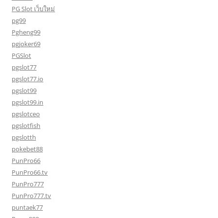
PG Slot เว็บใหม่
pg99
Pgheng99
pgjoker69
PGSlot
pgslot77
pgslot77.io
pgslot99
pgslot99.in
pgslotceo
pgslotfish
pgslotth
pokebet88
PunPro66
PunPro66.tv
PunPro777
PunPro777.tv
puntaek77