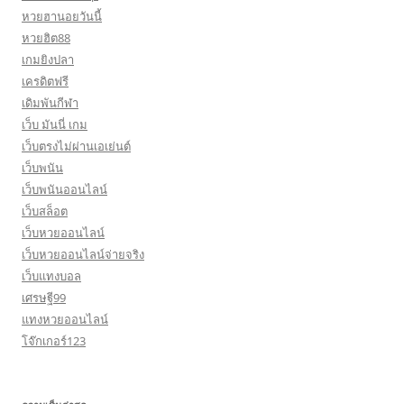
หวยฮานอยวันนี้
หวยฮิต88
เกมยิงปลา
เครดิตฟรี
เดิมพันกีฬา
เว็บ มันนี่ เกม
เว็บตรงไม่ผ่านเอเย่นต์
เว็บพนัน
เว็บพนันออนไลน์
เว็บสล็อต
เว็บหวยออนไลน์
เว็บหวยออนไลน์จ่ายจริง
เว็บแทงบอล
เศรษฐี99
แทงหวยออนไลน์
โจ๊กเกอร์123