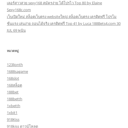
เลอร์สาวสวย sexy168 สมัครง่าย ได้โปรไว Top 80 by Elaine
Sexy168c.com
เว็บเปิดใหม่ สล็อตเว็บตรง websiteใหญ่ สล็อตเว็บตรง เครดิตฟรี โปรโม
ชั่นแรง เล่นง่าย ถอนได้จริง เครดิตฟรี Top 41 by Luca 188Bets4.com 30
JUL 69 พนัน
หมวดหมู่
123lionth
1688sagame
168slot
168สล็อต
188bet
188betth
1xbetth
1xbit1
918Kiss
918kiss ดาวน์โหลด