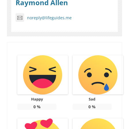
Raymond Allen
noreply@lifeguides.me
Happy
Sad
0
%
0
%