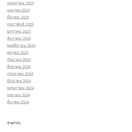
พฤษภาคม 2025
เมษายน 2025
มีนาคม 2025
กุมภาพันธ์ 2025
มกราคม 2025
ธันวาคม 2024
พฤศจิกายน 2024
ตุลาคม 2024
กันยายน 2024
สิงหาคม 2024
กรกฎาคม 2024
มิถุนายน 2024
พฤษภาคม 2024
เมษายน 2024
มีนาคม 2024
ป้ายกำกับ