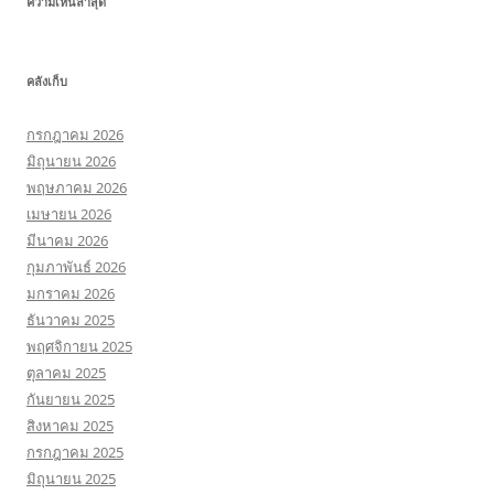
ความเห็นล่าสุด
คลังเก็บ
กรกฎาคม 2026
มิถุนายน 2026
พฤษภาคม 2026
เมษายน 2026
มีนาคม 2026
กุมภาพันธ์ 2026
มกราคม 2026
ธันวาคม 2025
พฤศจิกายน 2025
ตุลาคม 2025
กันยายน 2025
สิงหาคม 2025
กรกฎาคม 2025
มิถุนายน 2025