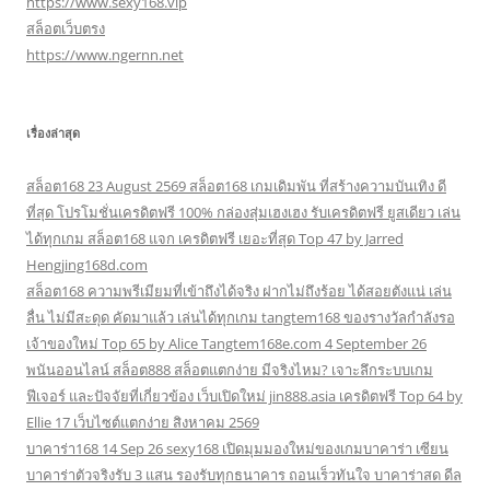
https://www.sexy168.vip
สล็อตเว็บตรง
https://www.ngernn.net
เรื่องล่าสุด
สล็อต168 23 August 2569 สล็อต168 เกมเดิมพัน ที่สร้างความบันเทิง ดี
ที่สุด โปรโมชั่นเครดิตฟรี 100% กล่องสุ่มเฮงเฮง รับเครดิตฟรี ยูสเดียว เล่น
ได้ทุกเกม สล็อต168 แจก เครดิตฟรี เยอะที่สุด Top 47 by Jarred
Hengjing168d.com
สล็อต168 ความพรีเมียมที่เข้าถึงได้จริง ฝากไม่ถึงร้อย ได้สอยตังแน่ เล่น
ลื่น ไม่มีสะดุด คัดมาแล้ว เล่นได้ทุกเกม tangtem168 ของรางวัลกำลังรอ
เจ้าของใหม่ Top 65 by Alice Tangtem168e.com 4 September 26
พนันออนไลน์ สล็อต888 สล็อตแตกง่าย มีจริงไหม? เจาะลึกระบบเกม
ฟีเจอร์ และปัจจัยที่เกี่ยวข้อง เว็บเปิดใหม่ jin888.asia เครดิตฟรี Top 64 by
Ellie 17 เว็บไซต์แตกง่าย สิงหาคม 2569
บาคาร่า168 14 Sep 26 sexy168 เปิดมุมมองใหม่ของเกมบาคาร่า เซียน
บาคาร่าตัวจริงรับ 3 แสน รองรับทุกธนาคาร ถอนเร็วทันใจ บาคาร่าสด ดีล