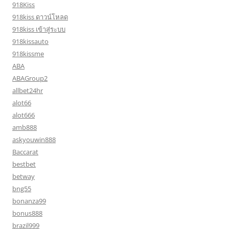
918Kiss
918kiss ดาวน์โหลด
918kiss เข้าสู่ระบบ
918kissauto
918kissme
ABA
ABAGroup2
allbet24hr
alot66
alot666
amb888
askyouwin888
Baccarat
bestbet
betway
bng55
bonanza99
bonus888
brazil999