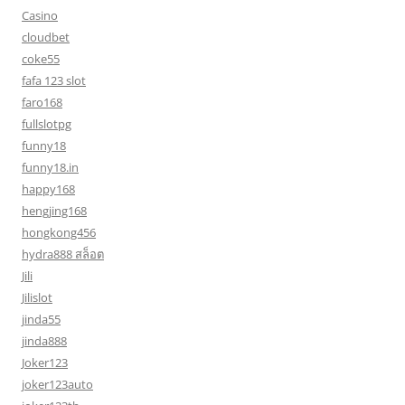
Casino
cloudbet
coke55
fafa 123 slot
faro168
fullslotpg
funny18
funny18.in
happy168
hengjing168
hongkong456
hydra888 สล็อต
Jili
Jilislot
jinda55
jinda888
Joker123
joker123auto