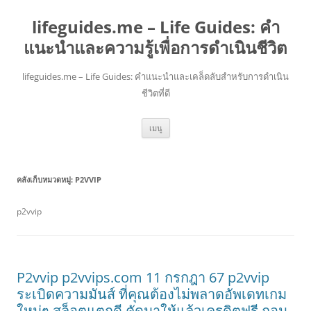
lifeguides.me – Life Guides: คำ
แนะนำและความรู้เพื่อการดำเนินชีวิต
lifeguides.me – Life Guides: คำแนะนำและเคล็ดลับสำหรับการดำเนิน
ชีวิตที่ดี
ข้าม
เมนู
ไป
ยัง
เนื้อหา
คลังเก็บหมวดหมู่:
P2VVIP
p2vvip
P2vvip p2vvips.com 11 กรกฎา 67 p2vvip
ระเบิดความมันส์ ที่คุณต้องไม่พลาดอัพเดทเกม
ใหม่ๆ สล็อตแตกดี คัดมาให้แล้วเครดิตฟรี ถอน