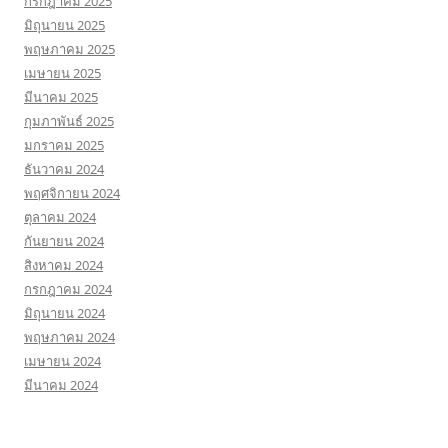
กรกฎาคม 2025
มิถุนายน 2025
พฤษภาคม 2025
เมษายน 2025
มีนาคม 2025
กุมภาพันธ์ 2025
มกราคม 2025
ธันวาคม 2024
พฤศจิกายน 2024
ตุลาคม 2024
กันยายน 2024
สิงหาคม 2024
กรกฎาคม 2024
มิถุนายน 2024
พฤษภาคม 2024
เมษายน 2024
มีนาคม 2024