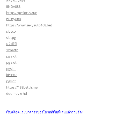
สล็อตเว็บตรง
JINDA888
https://pgslot99.run
pussy888
https://www.sexyauto168.bet
slotxo
slotpg
คลิปโป๊
1xbetth
pg slot
pg slot
pgslot
kiss918
pgslot
https://188betth.me
doomovie hd
เว็บสล็อตและบาคาร่าของโครตดีเว็บนี้เล่นแล้วรวยจัดๆ