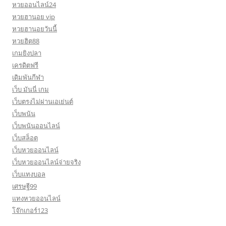
หวยออนไลน์24
หวยฮานอย vip
หวยฮานอยวันนี้
หวยฮิต88
เกมยิงปลา
เครดิตฟรี
เดิมพันกีฬา
เว็บ มันนี่ เกม
เว็บตรงไม่ผ่านเอเย่นต์
เว็บพนัน
เว็บพนันออนไลน์
เว็บสล็อต
เว็บหวยออนไลน์
เว็บหวยออนไลน์จ่ายจริง
เว็บแทงบอล
เศรษฐี99
แทงหวยออนไลน์
โจ๊กเกอร์123