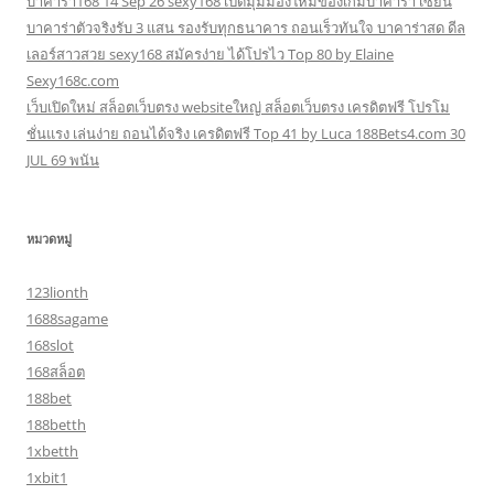
บาคาร่า168 14 Sep 26 sexy168 เปิดมุมมองใหม่ของเกมบาคาร่า เซียน
บาคาร่าตัวจริงรับ 3 แสน รองรับทุกธนาคาร ถอนเร็วทันใจ บาคาร่าสด ดีล
เลอร์สาวสวย sexy168 สมัครง่าย ได้โปรไว Top 80 by Elaine
Sexy168c.com
เว็บเปิดใหม่ สล็อตเว็บตรง websiteใหญ่ สล็อตเว็บตรง เครดิตฟรี โปรโม
ชั่นแรง เล่นง่าย ถอนได้จริง เครดิตฟรี Top 41 by Luca 188Bets4.com 30
JUL 69 พนัน
หมวดหมู่
123lionth
1688sagame
168slot
168สล็อต
188bet
188betth
1xbetth
1xbit1