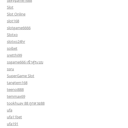
sexygame1688
Slot
Slot Online
slot168
slotgame6666
Slotxo
slotxo24hr
soibet
sretthi99
ssgame666 เข้าสู่ระบบ
ssru
SuperGame Slot
tangtem168
teenoi888
temmax69
tookhuay 88 ถูกหวย88
ufa
ufa11bet
ufa191