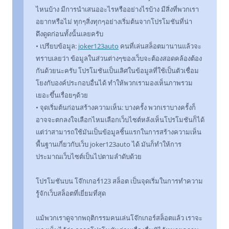
ไหนบ้าง มีการนำเสนออะไรหรืออย่างไรบ้าง มีสิ่งที่พวกเรา
อยากหรือไม่ ทุกๆสิ่งทุกๆอย่างเริ่มต้นจากโปรโมชันที่น่า
ดึงดูดก่อนทั้งนั้นเลยครับ
• เปรียบข้อมูล:
joker123auto
คนที่เล่นสล็อตมานานแล้วจะ
ทราบเลยว่า ข้อมูลในส่วนต่างๆของเว็บจะต้องสอดคล้องต้อง
กันด้วยนะครับ โปรโมชันเป็นเลิศในข้อมูลที่ใช้เป็นตัวเชื่อม
โยงกับองค์ประกอบอื่นได้ ทำให้พวกเรามองเห็นภาพรวม
เยอะขึ้นเรื่อยๆด้วย
• จุดเริ่มต้นก่อนสร้างความเห็น: บางครั้ง พวกเราบางครั้งก็
อาจจะตกลงใจเลือกไหมเลือกเว็บไซต์หลังเห็นโปรโมชันก็ได้
แต่ว่าสามารถใช้มันเป็นข้อมูลชิ้นแรกในการสร้างความเห็น
พื้นฐานเกี่ยวกับเว็บ joker123auto ได้ มันก็ทำให้การ
ประมาณเว็บไซต์เป็นไปตามลำดับด้วย
โปรโมชันบน โจ๊กเกอร์123 สล็อต เป็นจุดเริ่มในการทำความ
รู้จักเว็บสล็อตที่เยี่ยมที่สุด
แม้พวกเราดูจากพฤติกรรมคนเล่นโจ๊กเกอร์สล็อตแล้ว เราจะ