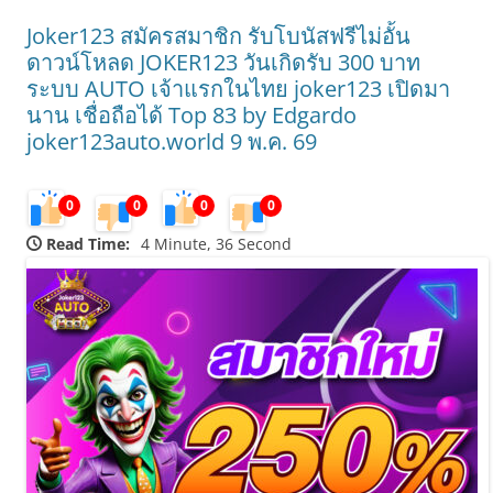
Joker123 สมัครสมาชิก รับโบนัสฟรีไม่อั้น
ดาวน์โหลด JOKER123 วันเกิดรับ 300 บาท
ระบบ AUTO เจ้าแรกในไทย joker123 เปิดมา
นาน เชื่อถือได้ Top 83 by Edgardo
joker123auto.world 9 พ.ค. 69
0
0
0
0
Read Time:
4 Minute, 36 Second