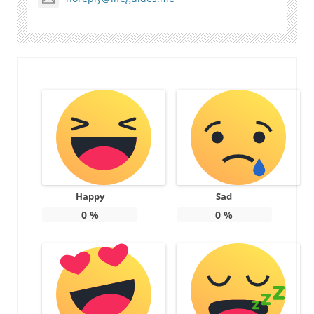
Happy
Sad
0
%
0
%