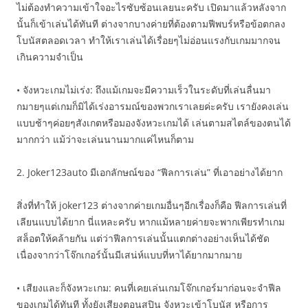
ไม่ต้องทำความเข้าใจอะไรซับซ้อนเลยนะครับ เปิดมาแล้วหลังจาก
นั้นก็เข้าเล่นได้ทันที ต่างจากบางค่ายที่ต้องตามฟีพบร์หรือข้อตกลง
โบนัสตลอดเวลา ทำให้เราเล่นได้เรื่อยๆไม่อ่อนแรงกับเกมมากจน
เกินความจำเป็น
• จังหวะเกมไม่เร่ง: ถึงแม้เกมจะมีความเร็วในระดับที่เล่นลื่นมา
กมายๆแต่เกมก็มิได้เร่งอารมณ์ของพวกเราเลยค่ะครับ เรายังคงเล่น
แบบช้าๆค่อยๆสังเกตหรือมองจังหวะเกมได้ เล่นตามสไตล์ของตนได้
มากกว่า แม้ว่าจะเล่นนานมากแค่ไหนก็ตาม
2. Joker123auto มีเอกลักษณ์ของ “ฟีลการเล่น” ที่เอาอย่างได้ยาก
สิ่งที่ทำให้ joker123 ต่างจากค่ายเกมอื่นๆอีกเรื่องก็คือ ฟีลการเล่นที่
เลียนแบบได้ยาก นี่แหละครับ หากแม้หลายค่ายจะพากเพียรทำเกม
สล็อตให้คล้ายกัน แต่ว่าฟีลการเล่นนั้นแตกต่างอย่างเห็นได้ชัด
เนื่องจากว่าโจ๊กเกอร์นั้นมีเสน่ห์แบบที่หาได้ยากมากมาย
• เสียงและก็จังหวะเกม: คนที่เคยเล่นเกมโจ๊กเกอร์มาก่อนจะจำฟีล
ของเกมได้ทันที ทั้งยังเสียงตอนสปิน จังหวะเข้าโบนัส หรือการ