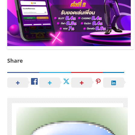
Share