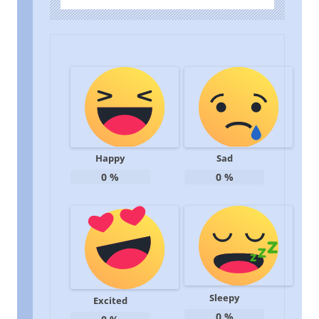
Happy
Sad
0
%
0
%
Sleepy
Excited
0
%