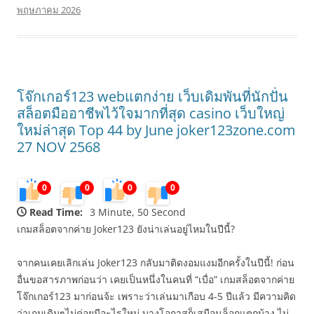
พฤษภาคม 2026
โจ๊กเกอร์123 webแตกง่าย เว็บเดิมพันที่นักปั่น
สล็อตมืออาชีพไว้ใจมากที่สุด casino เว็บใหญ่
ใหม่ล่าสุด Top 44 by June joker123zone.com
27 NOV 2568
0
0
0
0
Read Time:
3 Minute, 50 Second
เกมสล็อตจากค่าย Joker123 ยังน่าเล่นอยู่ไหมในปีนี้?
จากคนเคยเลิกเล่น Joker123 กลับมาติดงอมแงมอีกครั้งในปีนี้! ก่อน
อื่นขอสารภาพก่อนว่า เคยเป็นหนึ่งในคนที่ “เบื่อ” เกมสล็อตจากค่าย
โจ๊กเกอร์123 มาก่อนจ้ะ เพราะว่าเล่นมาเกือบ 4-5 ปีแล้ว มีความคิด
ว่าเกมเดิมๆไม่ค่อยมีอะไรใหม่ บางโอกาสก็เสมือนล็อกแตกบ้าง ไม่