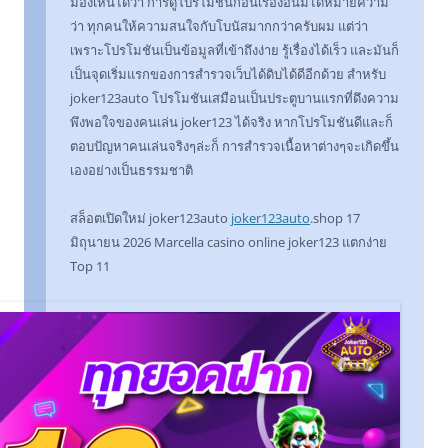
มองเห็นได้ว่า การดูโปรโมชันก่อนเรื่องอื่นมิได้หมายความ
ว่า ทุกคนให้ความสนใจกับโบนัสมากกว่าครับผม แต่ว่า
เพราะโปรโมชันเป็นข้อมูลที่เข้าถึงง่าย รู้เรื่องได้เร็ว และมันก็
เป็นจุดเริ่มแรกของการสำรวจเว็บได้ดิบได้ดีอีกด้วย สำหรับ
joker123auto โปรโมชันเสมือนเป็นประตูบานแรกที่ดึงความ
พึงพอใจของคนเล่น joker123 ได้จริง หากโปรโมชันดีและก็
ตอบปัญหาคนเล่นจริงๆล่ะก็ การสำรวจเนื้อหาต่างๆจะเกิดขึ้น
เองอย่างเป็นธรรมชาติ
สล็อตเปิดใหม่ joker123auto
joker123auto
.shop 17
มิถุนายน 2026 Marcella casino online joker123 แตกง่าย
Top 11