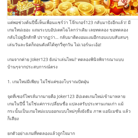
แต่พอช่วงต้นปีนี้เห็นเพื่อนแชร์ว่า โจ๊กเกอร์123 กลับมาปังอีกแล้ว! มี
เกมใหม่เยอะ แถมระบบอัปเดตไฉไลกว่าเดิม เลยทดลอง ขอทดลอง
กลับไปดูอีกสักที ปรากฏว่า… กลับมาติดงอมแงมอีกรอบแบบสับสนๆ
เล่นวันละนิดก็ถอนตังค์ได้ทุกวี่ทุกวัน ไม่เวอร์นะเอ้อ!
เกมจากค่าย Joker123 ยังน่าเล่นไหม? ทดลองพินิจพิจารณาแบบ
บ้านๆจากประสบการณ์ตรง
1. เกมใหม่มีเพียบ ไม่ใช่แค่ของโบราณปัดฝุ่น
จุดที่เซอร์ไพรส์มากมายคือ Joker123 อัปเดตเกมใหม่เข้ามาหลาย
เกมในปีนี้ ไม่ใช่แค่การเปลี่ยนชื่อ แปลงสรับประทานเกมเก่า แม้
กระนั้นเป็นเกมใหม่แบบออกแบบใหม่ๆทั้งยังธีม ภาพ แอนิเมชัน แล้ว
ก็เสียง
ยกตัวอย่างเกมที่ทดลองแล้วถูกใจมาก