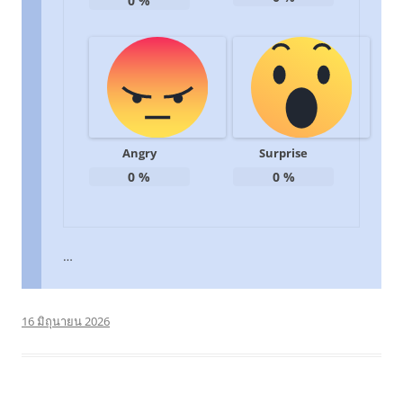
0
%
Angry
Surprise
0
%
0
%
…
16 มิถุนายน 2026