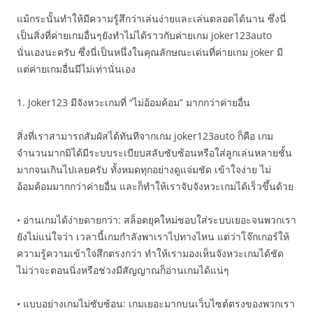
แม้กระนั้นทำให้มีความรู้สึกว่าเล่นง่ายและเล่นตลอดได้นาน ซึ่งนี่
เป็นสิ่งที่ค่ายเกมอื่นๆยังทำไม่ได้ราวกับค่ายเกม joker123auto
นั่นเองนะครับ ซึ่งนี่เป็นหนึ่งในคุณลักษณะเด่นที่ค่ายเกม joker มี
แต่ค่ายเกมอื่นมีไม่เท่านั่นเอง
1. Joker123 มีจังหวะเกมที่ “ไม่อ้อมค้อม” มากกว่าค่ายอื่น
สิ่งที่เราสามารถสัมผัสได้ทันทีจากเกม joker123auto ก็คือ เกม
จำนวนมากมิได้มีระบบระเบียบสลับซับซ้อนหรือใส่ลูกเล่นหลายชั้น
มากจนเกินไปเลยครับ ทั้งหมดทุกอย่างดูแจ่มชัด เข้าใจง่าย ไม่
อ้อมค้อมมากกว่าค่ายอื่น และก็ทำให้เราจับจังหวะเกมได้เร็วขึ้นด้วย
• อ่านเกมได้ง่ายดายกว่า: สล็อตยุคใหม่ชอบใส่ระบบเยอะจนพวกเรา
ยังไม่แน่ใจว่า เวลานี้เกมกำลังพาเราไปทางไหน แต่ว่าโจ๊กเกอร์ให้
ความรู้ความเข้าใจสึกตรงกว่า ทำให้เรามองเห็นจังหวะเกมได้ชัด
ไม่ว่าจะตอนนิ่งหรือช่วงมีสัญญาณก็อ่านเกมได้แน่ๆ
• แบบอย่างเกมไม่ซับซ้อน: เกมเยอะมากบนเว็บไซต์ตรงของพวกเรา