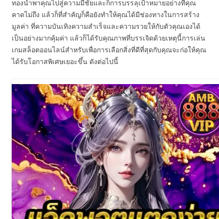
ทองนำพาคุณไปสู่ความมีชัยและก็การบรรลุเป้าหมายอย่างที่คุณ
คาดไม่ถึง แล้วก็ที่สำคัญก็คือยังทำให้คุณได้มีช่องทางในการสร้าง
มูลค่า ที่ความบันเทิงความสำเร็จและความรวยให้กับตัวคุณเองได้
เป็นอย่างมากคุ้มค่า แล้วก็ได้รับคุณภาพที่บรรเจิดด้วยเหตุนี้การเล่น
เกมสล็อตออนไลน์สำหรับเพื่อการเลือกสิ่งที่ดีที่สุดกับคุณจะก่อให้คุณ
ได้รับโอกาสพิเศษเยอะขึ้น ดังต่อไปนี้