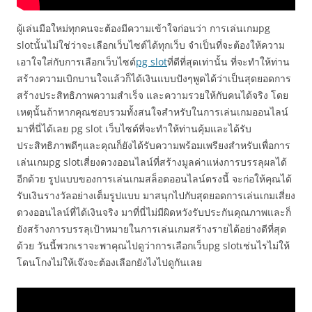
ผู้เล่นมือใหม่ทุกคนจะต้องมีความเข้าใจก่อนว่า การเล่นเกมpg
slotนั้นไม่ใช่ว่าจะเลือกเว็บไซต์ได้ทุกเว็บ จำเป็นที่จะต้องให้ความ
เอาใจใส่กับการเลือกเว็บไซต์
pg slot
ที่ดีที่สุดเท่านั้น ที่จะทำให้ท่าน
สร้างความเบิกบานใจแล้วก็ได้เงินแบบปังๆพูดได้ว่าเป็นสุดยอดการ
สร้างประสิทธิภาพความสำเร็จ และความรวยให้กับคนได้จริง โดย
เหตุนั้นถ้าหากคุณชอบรวมทั้งสนใจสำหรับในการเล่นเกมออนไลน์
มาที่นี่ได้เลย pg slot เว็บไซต์ที่จะทำให้ท่านคุ้มและได้รับ
ประสิทธิภาพดีๆและคุณก็ยังได้รับความพร้อมเพรียงสำหรับเพื่อการ
เล่นเกมpg slotเสี่ยงดวงออนไลน์ที่สร้างมูลค่าแห่งการบรรลุผลได้
อีกด้วย รูปแบบของการเล่นเกมสล็อตออนไลน์ตรงนี้ จะก่อให้คุณได้
รับเงินรางวัลอย่างเต็มรูปแบบ มาสนุกไปกับสุดยอดการเล่นเกมเสี่ยง
ดวงออนไลน์ที่ได้เงินจริง มาที่นี่ไม่มีผิดหวังรับประกันคุณภาพและก็
ยังสร้างการบรรลุเป้าหมายในการเล่นเกมสร้างรายได้อย่างดีที่สุด
ด้วย วันนี้พวกเราจะพาคุณไปดูว่าการเลือกเว็บpg slotเช่นไรไม่ให้
โดนโกงไม่ให้เจ๊งจะต้องเลือกยังไงไปดูกันเลย