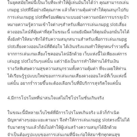
ในยุคสมัยใหม่นี้เป็นเว็บที่จะทำให้ผู้เล่นมั่นใจได้ว่า คุณสามารถเล่น
เกมpg slotที่นี่อย่างมีคุณภาพ แล้วก็ความคุ้มค่าทำให้คุณสนุกไปกับ
การเล่นเกมpg slotที่พร้อมพัฒนาแบบอย่างความถนัดการบรรลุเป้า
หมายความรู้ความเข้าใจต่างๆสำหรับเพื่อการเล่นเกมpg slotเสี่ยง
ดวงออนไลน์ที่คุ้มค่าที่สุดในขณะนี้ แถมยังมีผลให้คุณมั่นอกมั่นใจได้
ทั้งยังทำให้สมาชิกได้รับความสนุกสนานสำหรับเพื่อการเล่นเกมpg
slotเสี่ยงดวงออนไลน์ที่ดีต่อใจ ได้เงินจริงแถมทำให้ทุกคนร่ำรวยขึ้น
จากการเล่นเกมเสี่ยงโชคออนไลน์อีกด้วย เว็บแห่งนี้ไม่เพียงแค่การ
เล่นpg slotไปวันๆแค่นั้น แต่ว่ายังเป็นการทำให้ท่านได้รับเงิน
รางวัลพิเศษความสุขความสนุกรวมทั้งความคุ้มค่า ที่จะเผยให้ท่าน
ได้เรียนรู้รูปแบบใหม่ของการเล่นเกมเสี่ยงดวงออนไลน์ที่เว็บแห่งนี้
แค่นั้น อยากร่ำรวยขึ้นจะต้องเลือกเว็บที่มีบริการสุจริตใจแค่นั้น
4.มีการโปรโมทที่น่าสนใจแต่ไม่ใช่โปรโมชั่นเกินจริง
ในขณะนี้มีหลายเว็บไซต์ที่มีการโปรโมทเกินจริง แล้วก็กำเนิด
ปัญหาต่างๆเยอะแยะตามมา จึงทำให้การเล่นเกมpg slotตรงนี้ไม่ได้
รับมาตรฐานแล้วก็ยังไม่ทำให้ผู้เล่นสร้างความสนุกได้อีกด้วย
จำเป็นต้องรูปแบบของการเล่นเกมที่นี่จะก่อให้สมาชิกทุกคนสุข