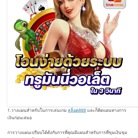
1.วางแผนสำหรับในการเล่นเกม
สล็อต888
และก็คิดแผนทางการ
เงินก่อนเสมอ
การวางแผนเปรียบได้ดั่งกับการที่คุณมีแผนสำหรับการที่ขุมเงินขุม