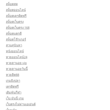
สล็อตสด
สล็อตออนไลน์
สล็อตเครดิตฟรี
สล็อตเว็บตรง
สล็อตเว็บตรง 168
สล็อตแตกดี
สล็อตโจ๊กเกอร์
สวนสุนันทา
หนังออนไลน์
หวยออนไลน์24
หวยฮานอย vip
หวยฮานอยวันนี้
หวยฮิต88
เกมยิงปลา
เครดิตฟรี
เดิมพันกีฬา
เว็บ มันนี่ เกม
เว็บตรงไม่ผ่านเอเย่นต์