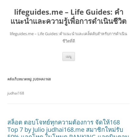
lifeguides.me – Life Guides: คำ
แนะนำและความรู้เพื่อการดำเนินชีวิต
lifeguides.me – Life Guides: คำแนะนำและเคล็ดลับสำหรับการดำเนิน
ชีวิตที่ดี
ข้าม
เมนู
ไป
ยัง
เนื้อหา
คลังเก็บหมวดหมู่:
JUDHAI168
judhai168
สล็อต ตอบโจทย์ทุกความต้องการ จัดให้168
Top 7 by Julio judhai168.me สมาชิกใหม่รับ
50% แจกโหด ในโหมด RANKING แอดมินตอบ