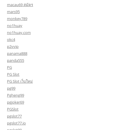
macau69 สมัคร
mars95
monkey789
no1huay
no1huay.com
okc4
p2vvip
panama888
panda555
PG
PG Slot
PG Slot เว็บใหม่
pg99
Pgheng99
pgjoker69
PGSlot
pgslot77
pgslot77.io