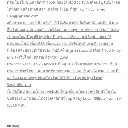
ที่สุด โปรโมชั่นเครดิตฟรี 100% กล่องสุ่มเฮงเฮง รับเครดิตฟรี ยูสเดียว เล่น
ได้ทุกเกม สล็อต168 แจก เครดิตฟรี เยอะที่สุด Top 47 by Jarred
Hengjing168d.com
สล็อต168 ความพรีเมียมที่เข้าถึงได้จริง ฝากไม่ถึงร้อย ได้สอยตังแน่ เล่น
ลื่น ไม่มีสะดุด คัดมาแล้ว เล่นได้ทุกเกม tangtem168 ของรางวัลกำลังรอ
เจ้าของใหม่ Top 65 by Alice Tangtem168e.com 4 September 26
พนันออนไลน์ สล็อต888 สล็อตแตกง่าย มีจริงไหม? เจาะลึกระบบเกม
ฟีเจอร์ และปัจจัยที่เกี่ยวข้อง เว็บเปิดใหม่ jin888.asia เครดิตฟรี Top 64 by
Ellie 17 เว็บไซต์แตกง่าย สิงหาคม 2569
บาคาร่า168 14 Sep 26 sexy168 เปิดมุมมองใหม่ของเกมบาคาร่า เซียน
บาคาร่าตัวจริงรับ 3 แสน รองรับทุกธนาคาร ถอนเร็วทันใจ บาคาร่าสด ดีล
เลอร์สาวสวย sexy168 สมัครง่าย ได้โปรไว Top 80 by Elaine
Sexy168c.com
เว็บเปิดใหม่ สล็อตเว็บตรง websiteใหญ่ สล็อตเว็บตรง เครดิตฟรี โปรโม
ชั่นแรง เล่นง่าย ถอนได้จริง เครดิตฟรี Top 41 by Luca 188Bets4.com 30
JUL 69 พนัน
หมวดหมู่