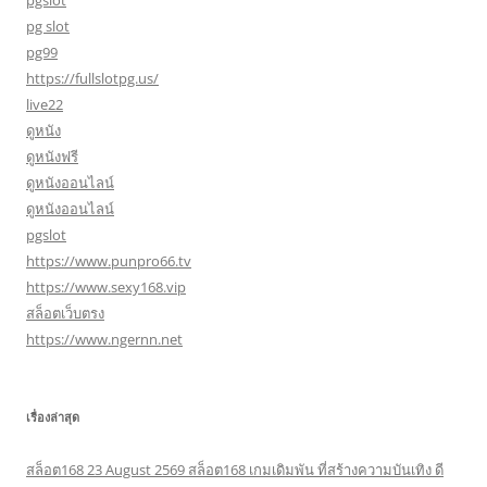
pgslot
pg slot
pg99
https://fullslotpg.us/
live22
ดูหนัง
ดูหนังฟรี
ดูหนังออนไลน์
ดูหนังออนไลน์
pgslot
https://www.punpro66.tv
https://www.sexy168.vip
สล็อตเว็บตรง
https://www.ngernn.net
เรื่องล่าสุด
สล็อต168 23 August 2569 สล็อต168 เกมเดิมพัน ที่สร้างความบันเทิง ดี