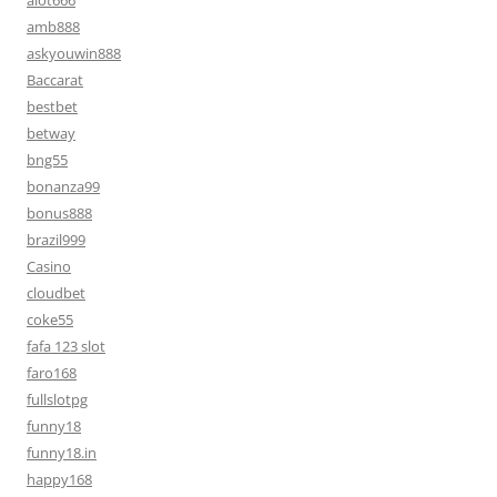
alot666
amb888
askyouwin888
Baccarat
bestbet
betway
bng55
bonanza99
bonus888
brazil999
Casino
cloudbet
coke55
fafa 123 slot
faro168
fullslotpg
funny18
funny18.in
happy168