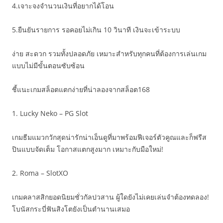
4.เจาะจงจำนวนเงินที่อยากได้โอน
5.ยืนยันรายการ รอคอยไม่เกิน 10 วินาที เงินจะเข้าระบบ
ง่าย สะดวก รวมทั้งปลอดภัย เหมาะสำหรับทุกคนที่ต้องการเล่นเกม
แบบไม่มีขั้นตอนซับซ้อน
ชี้แนะเกมสล็อตแตกง่ายที่น่าลองจากสล็อต168
1. Lucky Neko – PG Slot
เกมธีมแมวกวักสุดน่ารักน่าเอ็นดูที่มาพร้อมฟีเจอร์ตัวคูณและก็ฟรีส
ปินแบบจัดเต็ม โอกาสแตกสูงมาก เหมาะกับมือใหม่!
2. Roma – SlotXO
เกมคลาสสิกยอดนิยมชั่วกัลปวสาน ผู้ใดยังไม่เคยเล่นจำต้องทดลอง!
โบนัสกระบี่ฟันสิงโตยังเป็นตำนานเสมอ