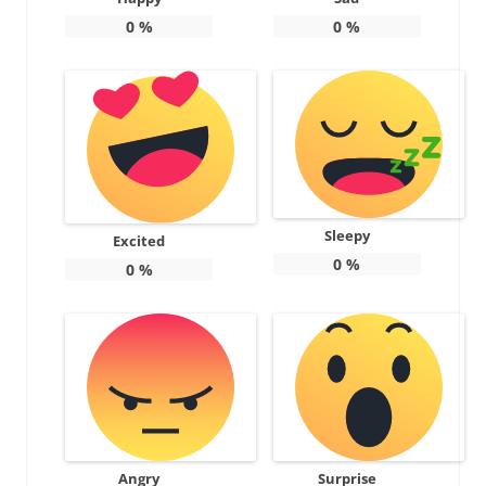
0
%
0
%
Sleepy
Excited
0
%
0
%
Angry
Surprise