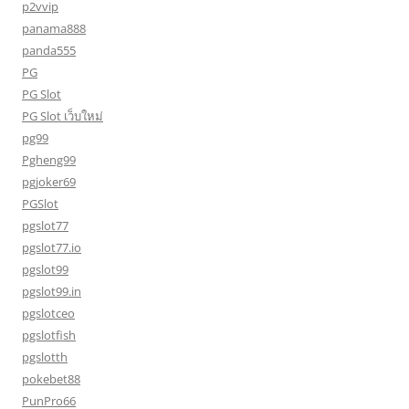
p2vvip
panama888
panda555
PG
PG Slot
PG Slot เว็บใหม่
pg99
Pgheng99
pgjoker69
PGSlot
pgslot77
pgslot77.io
pgslot99
pgslot99.in
pgslotceo
pgslotfish
pgslotth
pokebet88
PunPro66