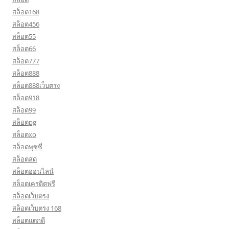
สล็อต168
สล็อต456
สล็อต55
สล็อต66
สล็อต777
สล็อต888
สล็อต888เว็บตรง
สล็อต918
สล็อต99
สล็อตpg
สล็อตxo
สล็อตพุซซี่
สล็อตสด
สล็อตออนไลน์
สล็อตเครดิตฟรี
สล็อตเว็บตรง
สล็อตเว็บตรง 168
สล็อตแตกดี