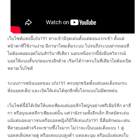
เว็บไซต์แห่งนี้ufa191 ทางเข้ามีจุดเด่นตั้งแต่ตอนแรกเข้า ตั้งแต่
หน้าตาที่ใช้งานง่าย มีภาษาไทยเต็มระบบ ไปจนถึงระบบฝากถอนที่
ไม่ต้องคอยแอดไม่นสักวินาทีเดียว นอกเหนือจากนี้ยังมีบทวิจารณ์
บอลให้แบบสั้นๆก่อนแข่งอีกด้วย เรียกได้ว่าครบในที่เดียวไม่ต้องเปิด
หลายเว็บไซต์
ระบบการพนันบอลของ ufa191 ครบทุกชนิดตั้งแต่บอลเต็งจนกระ
ทั่งบอลสเต็ป และเปิดให้เล่นได้ทุกลีกทั้งโลกแบบไม่มีตกหล่น
เว็บไซต์นี้มิได้เปิดให้แทงเพียงแค่บอลลีกใหญ่ๆอย่างพรีเมียร์ลีก ลาลี
กา หรือบุนเดสลีกาเพียงแค่นั้น แต่ว่ายังรวมทั้งลีกเล็ก ลีกสมัครเล่น
แม้แต่บอลเยาวชนหรือบอลหญิงก็มีให้เล่นufa191 นี่คือลักษณะเด่น
ที่สายบอลตัวจริงจะซาบซึ้งใจมาก ไม่ว่าจะเป็นบอลเต็งแบบ 1 คู่
บอลสเต็ปหลายคู่ หรือแทงแบบสูงต่ำ แทงเตะมุม หรือแม้แต่แทงใบ