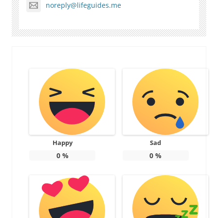
noreply@lifeguides.me
Happy
Sad
0
%
0
%