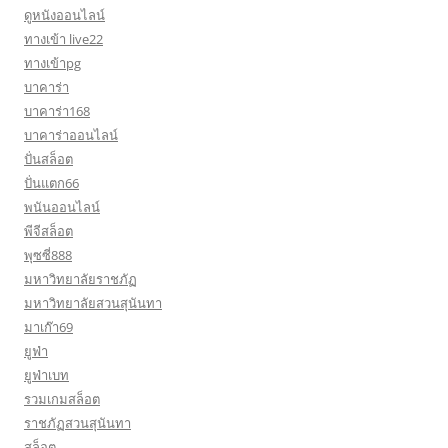
ดูหนังออนไลน์
ทางเข้า live22
ทางเข้าpg
บาคาร่า
บาคาร่า168
บาคาร่าออนไลน์
ปั่นสล็อต
ปั่นแตก66
พนันออนไลน์
พีจีสล็อต
พุซซี่888
มหาวิทยาลัยราชภัฏ
มหาวิทยาลัยสวนสุนันทา
มาเก๊า69
ยูฟ่า
ยูฟ่าเบท
รวมเกมสล็อต
ราชภัฏสวนสุนันทา
สล็อต