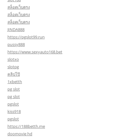
สล็อตเว็บตรง
สล็อตเว็บตรง
สล็อตเว็บตรง
JINDA888
https://pgslot99.run
pussy888
https://www.sexyauto168.bet
slotxo
slotpg
คลิปโป๊
1xbetth
pg slot
pg slot
pgslot
kiss918
pgslot
https://188betth.me
doomovie hd