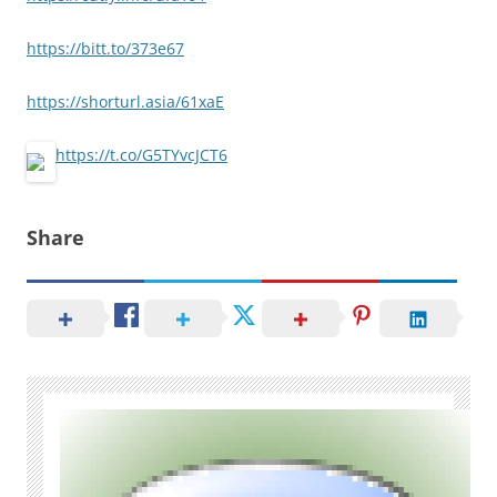
https://bitt.to/373e67
https://shorturl.asia/61xaE
https://t.co/G5TYvcJCT6
Share