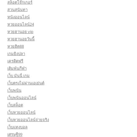
สล็อตโจ๊กเกอร์
สวนสุนันทา
หนังออนไลน์
หวยออนไลน์24
หวยฮานอย vip
หวยฮานอยวันนี้
หวยฮิต88
เกมยิงปลา
เครดิตฟรี
เดิมพันกีฬา
เว็บ มันนี่ เกม
เว็บตรงไม่ผ่านเอเย่นต์
เว็บพนัน
เว็บพนันออนไลน์
เว็บสล็อต
เว็บหวยออนไลน์
เว็บหวยออนไลน์จ่ายจริง
เว็บแทงบอล
เศรษฐี99