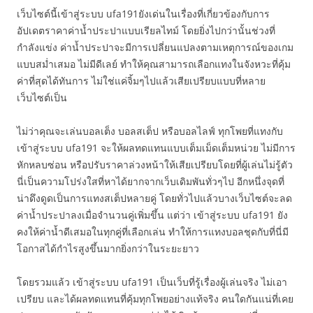
เว็บไซต์นี้เข้าสู่ระบบ ufa191ยังเด่นในเรื่องที่เกี่ยวข้องกับการ
อัปเดตราคาค่าน้ำประปาแบบเรียลไทม์ โดยยิ่งไปกว่านั้นช่วงที่
กำลังแข่ง ค่าน้ำประปาจะมีการเปลี่ยนแปลงตามเหตุการณ์ของเกม
แบบสม่ำเสมอ ไม่มีดีเลย์ ทำให้คุณสามารถเลือกแทงในจังหวะที่คุ้ม
ค่าที่สุดได้ทันการ ไม่ใช่แค่จิ้มๆไปแล้วเสียเปรียบแบบที่หลาย
เว็บไซต์เป็น
ไม่ว่าคุณจะเล่นบอลเต็ง บอลสเต็ป หรือบอลไลฟ์ ทุกโพยที่แทงกับ
เข้าสู่ระบบ ufa191 จะให้ผลทดแทนแบบเต็มเม็ดเต็มหน่วย ไม่มีการ
หักหลบซ่อน หรือปรับราคาล่วงหน้าให้เสียเปรียบโดยที่ผู้เล่นไม่รู้ตัว
นี่เป็นความโปร่งใสที่หาได้ยากจากเว็บเดิมพันทั่วๆไป อีกหนึ่งจุดที่
น่าดึงดูดเป็นการแทงสเต็ปหลายคู่ โดยทั่วไปแล้วบางเว็บไซต์จะลด
ค่าน้ำประปาลงเมื่อจำนวนคู่เพิ่มขึ้น แต่ว่า เข้าสู่ระบบ ufa191 ยัง
คงให้ค่าน้ำดีเสมอในทุกคู่ที่เลือกเล่น ทำให้การแทงบอลชุดกับที่นี่มี
โอกาสได้กำไรสูงขึ้นมากยิ่งกว่าในระยะยาว
โดยรวมแล้ว เข้าสู่ระบบ ufa191 เป็นเว็บที่รู้เรื่องผู้เล่นจริง ไม่เอา
เปรียบ และได้ผลทดแทนที่คุ้มทุกโพยอย่างแท้จริง คนใดกันแน่ที่เคย