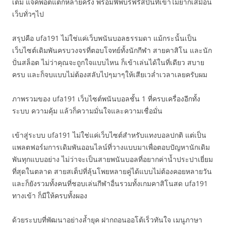
เต็ม แจ็คพอตแตกหลายครั้ง พร้อมฟีพบร์ฟรีสปินที่เข้าไม่ยากเสมือน
เว็บทั่วๆไป
สรุปคือ ufa191 ไม่ใช่แค่เว็บพนันบอลธรรมดา แม้กระนั้นเป็น
เว็บไซต์เดิมพันครบวงจรที่ตอบโจทย์ทั้งนักกีฬา สายคาสิโน และนัก
ปั่นสล็อต ไม่ว่าคุณจะถูกใจแบบไหน ก็เข้าเล่นได้ในที่เดียว สบาย
ครบ และก็จบแบบไม่ต้องสลับไปๆมาๆให้เสียเวล่ำเวลาเลยครับผม
ภาพรวมของ ufa191 เว็บไซต์พนันบอลชั้น 1 ที่ครบเครื่องอีกทั้ง
ระบบ ความคุ้ม แล้วก็ความมั่นใจและความเชื่อมั่น
เข้าสู่ระบบ ufa191 ไม่ใช่แค่เว็บไซต์สำหรับแทงบอลปกติ แต่เป็น
แพลตฟอร์มการเดิมพันออนไลน์ที่วางแบบมาเพื่อตอบปัญหานักเดิม
พันทุกแบบอย่าง ไม่ว่าจะเป็นสายพนันบอลที่อยากค่าน้ำประปาเยี่ยม
ที่สุดในตลาด สายสเต็ปที่ลุ้นโพยหลายคู่ได้แบบไม่ต้องคอยหลายวัน
และก็ยังรวมทั้งคนที่ชอบเล่นกีฬาอื่นรวมทั้งเกมคาสิโนสด ufa191
ทางเข้า ก็มีให้ครบทั้งผอง
ด้วยระบบที่พัฒนาอย่างล้ำยุค ฝากถอนออโต้เร็วทันใจ เมนูภาษา