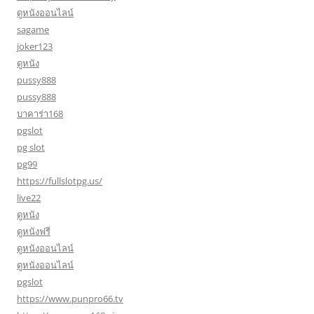
ดูหนังออนไลน์
sagame
joker123
ดูหนัง
pussy888
pussy888
บาคาร่า168
pgslot
pg slot
pg99
https://fullslotpg.us/
live22
ดูหนัง
ดูหนังฟรี
ดูหนังออนไลน์
ดูหนังออนไลน์
pgslot
https://www.punpro66.tv