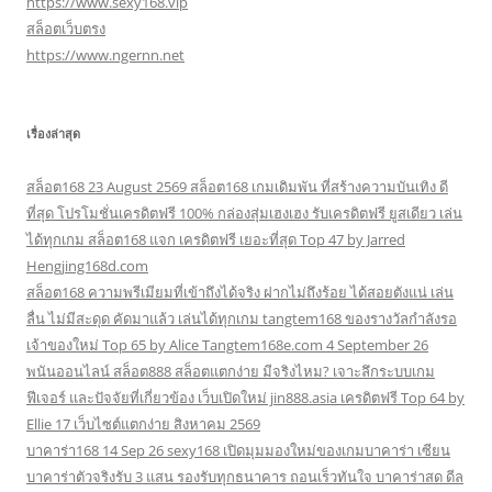
https://www.sexy168.vip
สล็อตเว็บตรง
https://www.ngernn.net
เรื่องล่าสุด
สล็อต168 23 August 2569 สล็อต168 เกมเดิมพัน ที่สร้างความบันเทิง ดี
ที่สุด โปรโมชั่นเครดิตฟรี 100% กล่องสุ่มเฮงเฮง รับเครดิตฟรี ยูสเดียว เล่น
ได้ทุกเกม สล็อต168 แจก เครดิตฟรี เยอะที่สุด Top 47 by Jarred
Hengjing168d.com
สล็อต168 ความพรีเมียมที่เข้าถึงได้จริง ฝากไม่ถึงร้อย ได้สอยตังแน่ เล่น
ลื่น ไม่มีสะดุด คัดมาแล้ว เล่นได้ทุกเกม tangtem168 ของรางวัลกำลังรอ
เจ้าของใหม่ Top 65 by Alice Tangtem168e.com 4 September 26
พนันออนไลน์ สล็อต888 สล็อตแตกง่าย มีจริงไหม? เจาะลึกระบบเกม
ฟีเจอร์ และปัจจัยที่เกี่ยวข้อง เว็บเปิดใหม่ jin888.asia เครดิตฟรี Top 64 by
Ellie 17 เว็บไซต์แตกง่าย สิงหาคม 2569
บาคาร่า168 14 Sep 26 sexy168 เปิดมุมมองใหม่ของเกมบาคาร่า เซียน
บาคาร่าตัวจริงรับ 3 แสน รองรับทุกธนาคาร ถอนเร็วทันใจ บาคาร่าสด ดีล