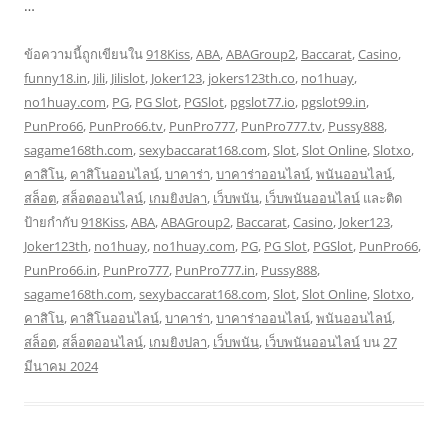
…
ข้อความนี้ถูกเขียนใน
918Kiss
,
ABA
,
ABAGroup2
,
Baccarat
,
Casino
,
funny18.in
,
Jili
,
Jilislot
,
Joker123
,
jokers123th.co
,
no1huay
,
no1huay.com
,
PG
,
PG Slot
,
PGSlot
,
pgslot77.io
,
pgslot99.in
,
PunPro66
,
PunPro66.tv
,
PunPro777
,
PunPro777.tv
,
Pussy888
,
sagame168th.com
,
sexybaccarat168.com
,
Slot
,
Slot Online
,
Slotxo
,
คาสิโน
,
คาสิโนออนไลน์
,
บาคาร่า
,
บาคาร่าออนไลน์
,
พนันออนไลน์
,
สล็อต
,
สล็อตออนไลน์
,
เกมยิงปลา
,
เว็บพนัน
,
เว็บพนันออนไลน์
และติด
ป้ายกำกับ
918Kiss
,
ABA
,
ABAGroup2
,
Baccarat
,
Casino
,
Joker123
,
Joker123th
,
no1huay
,
no1huay.com
,
PG
,
PG Slot
,
PGSlot
,
PunPro66
,
PunPro66.in
,
PunPro777
,
PunPro777.in
,
Pussy888
,
sagame168th.com
,
sexybaccarat168.com
,
Slot
,
Slot Online
,
Slotxo
,
คาสิโน
,
คาสิโนออนไลน์
,
บาคาร่า
,
บาคาร่าออนไลน์
,
พนันออนไลน์
,
สล็อต
,
สล็อตออนไลน์
,
เกมยิงปลา
,
เว็บพนัน
,
เว็บพนันออนไลน์
บน
27
มีนาคม 2024