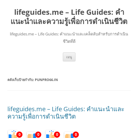
lifeguides.me – Life Guides: คำ
แนะนำและความรู้เพื่อการดำเนินชีวิต
lifeguides.me – Life Guides: คำแนะนำและเคล็ดลับสำหรับการดำเนิน
ชีวิตที่ดี
ข้าม
เมนู
ไป
ยัง
เนื้อหา
คลังเก็บป้ายกำกับ:
PUNPRO66.IN
lifeguides.me – Life Guides: คำแนะนำและ
ความรู้เพื่อการดำเนินชีวิต
0
0
0
0