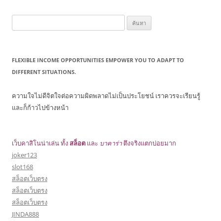
ค้นหา
สำหรับ:
FLEXIBLE INCOME OPPORTUNITIES EMPOWER YOU TO ADAPT TO
DIFFERENT SITUATIONS.
ความใจไม่ดีจิตใจต่อความผิดพลาดไม่เป็นประโยชน์ เราควรจะเรียนรู้
และก็ก้าวไปข้างหน้า
เว็บคาสิโนน่าเล่น ทั้ง
สล็อต
และ
บาคาร่า
ตึงจริงแตกบ่อยมาก
joker123
slot168
สล็อตเว็บตรง
สล็อตเว็บตรง
สล็อตเว็บตรง
JINDA888