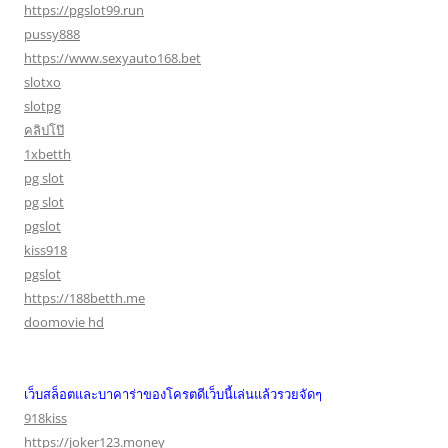
https://pgslot99.run
pussy888
https://www.sexyauto168.bet
slotxo
slotpg
คลิปโป๊
1xbetth
pg slot
pg slot
pgslot
kiss918
pgslot
https://188betth.me
doomovie hd
เว็บสล็อตและบาคาร่าของโครตดีเว็บนี้เล่นแล้วรวยจัดๆ
918kiss
https://joker123.money