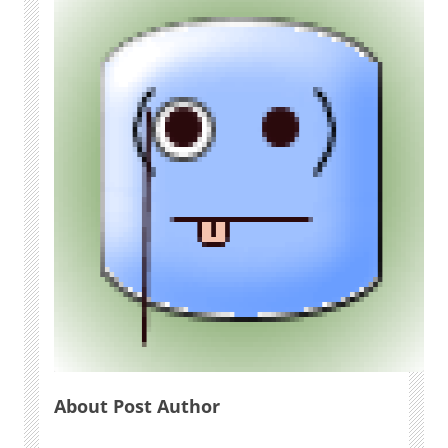
About Post Author