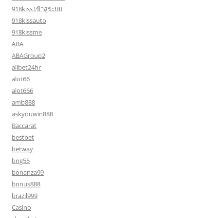
918kiss เข้าสู่ระบบ
918kissauto
918kissme
ABA
ABAGroup2
allbet24hr
alot66
alot666
amb888
askyouwin888
Baccarat
bestbet
betway
bng55
bonanza99
bonus888
brazil999
Casino