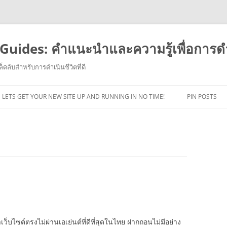
 Guides: คำแนะนำและความรู้เพื่อการดำ
ดลับสำหรับการดำเนินชีวิตที่ดี
ข้าม
ไป
LETS GET YOUR NEW SITE UP AND RUNNING IN NO TIME!
PIN POSTS
ยัง
เนื้อหา
บไซต์ตรงไม่ผ่านเอเย่นต์ที่ดีที่สุดในไทย ฝากถอนไม่มีอย่าง