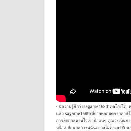
• มีความรู้สึกว่าsagame168thคดโกงได้: ห
แล้ว sagame168thที่ถ่ายทอดสดจากคาสิ
การล็อกผลตามใจเจ้ามือแน่ๆ คุณจะเห็นการเ
หรือเปลี่ยนผลการพนันอย่างไม่ต้องสงสัยขอ