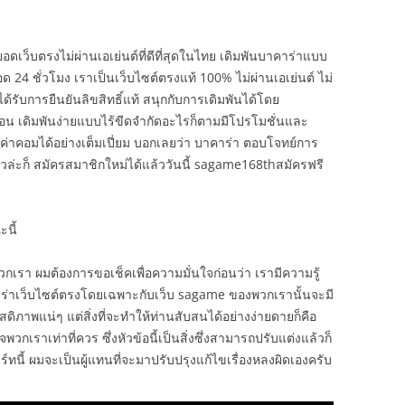
ดเว็บตรงไม่ผ่านเอเย่นต์ที่ดีที่สุดในไทย เดิมพันบาคาร่าแบบ
ลอด 24 ชั่วโมง เราเป็นเว็บไซต์ตรงแท้ 100% ไม่ผ่านเอเย่นต์ ไม่
้รับการยืนยันลิขสิทธิ์แท้ สนุกกับการเดิมพันได้โดย
อน เดิมพันง่ายแบบไร้ขีดจำกัดอะไรก็ตามมีโปรโมชั่นและ
ค่าคอมได้อย่างเต็มเปี่ยม บอกเลยว่า บาคาร่า ตอบโจทย์การ
วล่ะก็ สมัครสมาชิกใหม่ได้แล้ววันนี้ sagame168thสมัครฟรี
ะนี้
เรา ผมต้องการขอเช็คเพื่อความมั่นใจก่อนว่า เรามีความรู้
่าเว็บไซต์ตรงโดยเฉพาะกับเว็บ sagame ของพวกเรานั้นจะมี
ิภาพแน่ๆ แต่สิ่งที่จะทำให้ท่านสับสนได้อย่างง่ายดายก็คือ
พวกเราเท่าที่ควร ซึ่งหัวข้อนี้เป็นสิ่งซึ่งสามารถปรับแต่งแล้วก็
ทนี้ ผมจะเป็นผู้แทนที่จะมาปรับปรุงแก้ไขเรื่องหลงผิดเองครับ