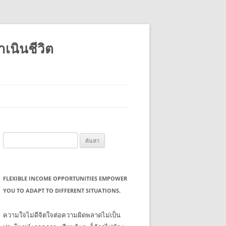
เนินชีวิต
ค้นหา
สำหรับ:
FLEXIBLE INCOME OPPORTUNITIES EMPOWER
YOU TO ADAPT TO DIFFERENT SITUATIONS.
ความใจไม่ดีจิตใจต่อความผิดพลาดไม่เป็น