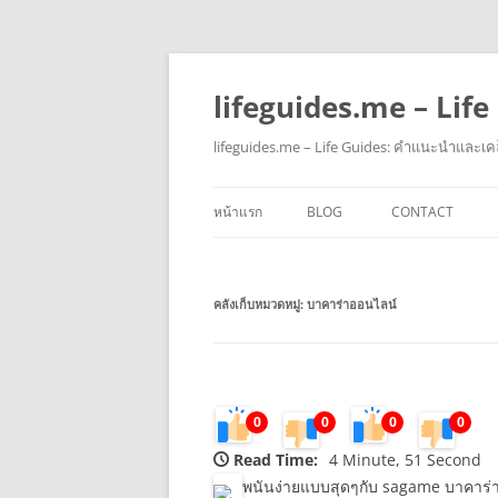
lifeguides.me – Life
lifeguides.me – Life Guides: คำแนะนำและเคล็
หน้าแรก
BLOG
CONTACT
คลังเก็บหมวดหมู่:
บาคาร่าออนไลน์
0
0
0
0
Read Time:
4 Minute, 51 Second
พนันง่ายแบบสุดๆกับ sagame บาคาร่าเว็