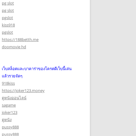
pg slot
pg slot
pgslot
kiss918
pgslot
https://188betth.me
doomovie hd
เว็บสล็อตและบาคาร่าของโครตดีเว็บนี้เล่น
แล้วรวยจัดๆ
918kiss
https://joker123.money
ดูหนังออนไลน์
sagame
joker123
ดูหนัง
pussy888
pussy888