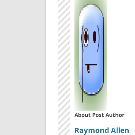
About Post Author
Raymond Allen