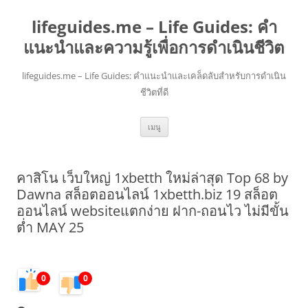
lifeguides.me – Life Guides: คำ
แนะนำและความรู้เพื่อการดำเนินชีวิต
lifeguides.me – Life Guides: คำแนะนำและเคล็ดลับสำหรับการดำเนิน
ชีวิตที่ดี
ข้าม
เมนู
ไป
ยัง
เนื้อหา
คาสิโน เว็บใหญ่ 1xbetth ใหม่ล่าสุด Top 68 by
Dawna สล็อตออนไลน์ 1xbetth.biz 19 สล็อต
ออนไลน์ websiteแตกง่าย ฝาก-ถอนไว ไม่มีขั้น
ต่ำ MAY 25
0
0