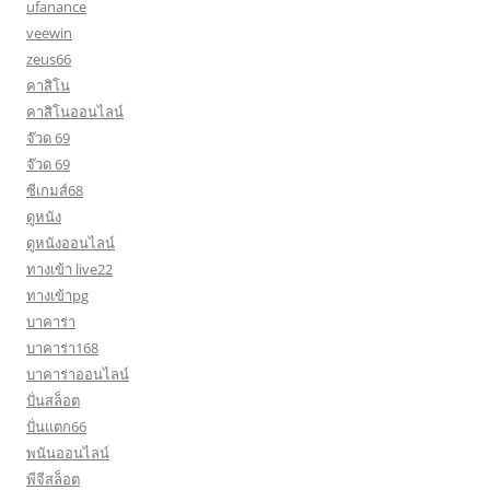
ufanance
veewin
zeus66
คาสิโน
คาสิโนออนไลน์
จ๊วด 69
จ๊วด 69
ซีเกมส์68
ดูหนัง
ดูหนังออนไลน์
ทางเข้า live22
ทางเข้าpg
บาคาร่า
บาคาร่า168
บาคาร่าออนไลน์
ปั่นสล็อต
ปั่นแตก66
พนันออนไลน์
พีจีสล็อต