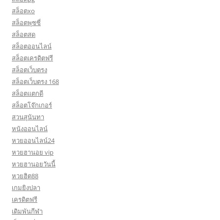
สล็อตxo
สล็อตพุซซี่
สล็อตสด
สล็อตออนไลน์
สล็อตเครดิตฟรี
สล็อตเว็บตรง
สล็อตเว็บตรง 168
สล็อตแตกดี
สล็อตโจ๊กเกอร์
สวนสุนันทา
หนังออนไลน์
หวยออนไลน์24
หวยฮานอย vip
หวยฮานอยวันนี้
หวยฮิต88
เกมยิงปลา
เครดิตฟรี
เดิมพันกีฬา