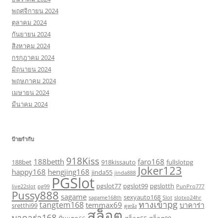
พฤศจิกายน 2024
ตุลาคม 2024
กันยายน 2024
สิงหาคม 2024
กรกฎาคม 2024
มิถุนายน 2024
พฤษภาคม 2024
เมษายน 2024
มีนาคม 2024
ป้ายกำกับ
918Kiss
188betth
faro168
188bet
918kissauto
fullslotpg
Joker123
happy168
hengjing168
jinda55
jinda888
PGSlot
pgslot77
pgslot99
pgslotth
live22slot
pg99
PunPro777
Pussy888
sagame
sexyauto168
sagame168th
Slot
slotxo24hr
ทางเข้าpg
tangtem168
temmax69
บาคาร่า
sretthi99
ดูหนัง
สล็อต
บาคาร่า168