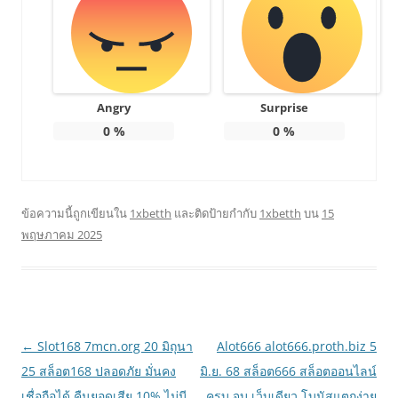
Angry
Surprise
0
%
0
%
ข้อความนี้ถูกเขียนใน
1xbetth
และติดป้ายกำกับ
1xbetth
บน
15
พฤษภาคม 2025
เมนู
←
Slot168 7mcn.org 20 มิถุนา
Alot666 alot666.proth.biz 5
นำทาง
25 สล็อต168 ปลอดภัย มั่นคง
มิ.ย. 68 สล็อต666 สล็อตออนไลน์
เรื่อง
เชื่อถือได้ คืนยอดเสีย 10% ไม่มี
ครบ จบ เว็บเดียว โบนัสแตกง่าย