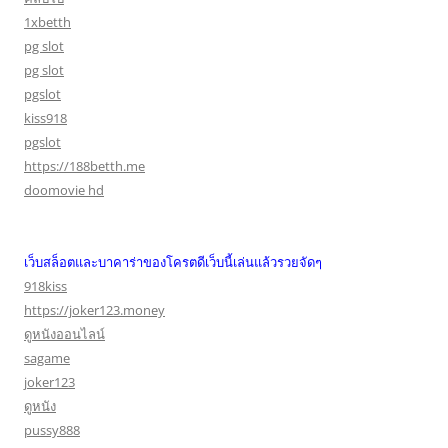
1xbetth
pg slot
pg slot
pgslot
kiss918
pgslot
https://188betth.me
doomovie hd
เว็บสล็อตและบาคาร่าของโครตดีเว็บนี้เล่นแล้วรวยจัดๆ
918kiss
https://joker123.money
ดูหนังออนไลน์
sagame
joker123
ดูหนัง
pussy888