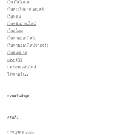
เว็บ มันนี่ เกม
เว็บตรงไม่ผ่านเอเย่นต์
เว็บพนัน
เว็บพนันออนไลน์
เว็บสล็อต
เว็บหวยออนไลน์
เว็บหวยออนไลน์จ่ายจริง
เว็บแทงบอล
เศรษฐี99
แทงหวยออนไลน์
โจ๊กเกอร์123
ความเห็นล่าสุด
คลังเก็บ
กรกฎาคม 2026