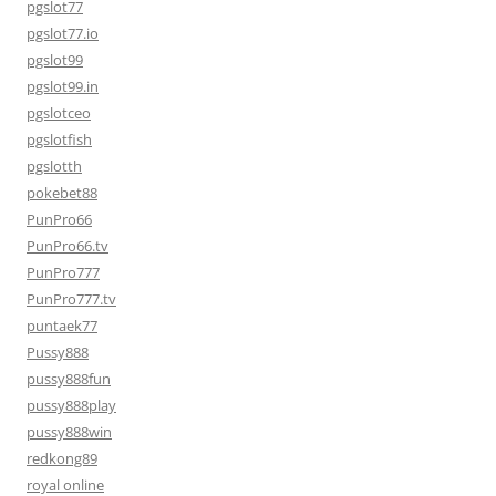
pgslot77
pgslot77.io
pgslot99
pgslot99.in
pgslotceo
pgslotfish
pgslotth
pokebet88
PunPro66
PunPro66.tv
PunPro777
PunPro777.tv
puntaek77
Pussy888
pussy888fun
pussy888play
pussy888win
redkong89
royal online