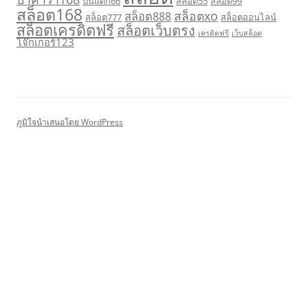
ปั่นแตก66
สล็อต55
สล็อต99
สล็อต168
สล็อตxo
สล็อต888
สล็อต777
สล็อตออนไลน์
สล็อตเครดิตฟรี
สล็อตเว็บตรง
เครดิตฟรี
เว็บสล็อต
โจ๊กเกอร์123
ภูมิใจนำเสนอโดย WordPress