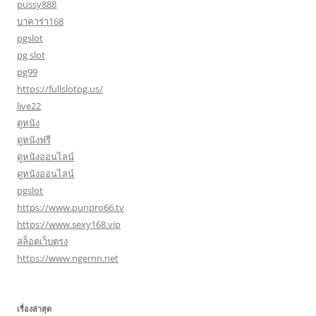
pussy888
บาคาร่า168
pgslot
pg slot
pg99
https://fullslotpg.us/
live22
ดูหนัง
ดูหนังฟรี
ดูหนังออนไลน์
ดูหนังออนไลน์
pgslot
https://www.punpro66.tv
https://www.sexy168.vip
สล็อตเว็บตรง
https://www.ngernn.net
เรื่องล่าสุด