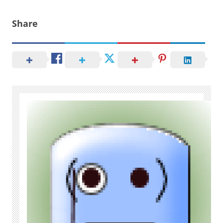
Share