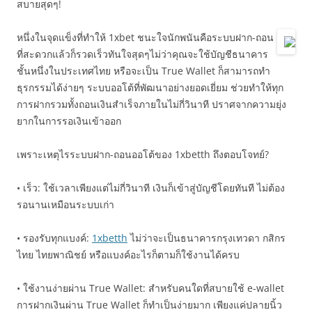
สบายสุดๆ!
หนึ่งในจุดแข็งที่ทำให้ 1xbet ชนะใจนักพนันคือระบบฝาก-ถอน
ที่สะดวกแล้วก็รวดเร็วทันใจสุดๆไม่ว่าคุณจะใช้บัญชีธนาคาร
ชั้นหนึ่งในประเทศไทย หรือจะเป็น True Wallet ก็สามารถทำ
ธุรกรรมได้ง่ายๆ ระบบออโต้ที่พัฒนาอย่างยอดเยี่ยม ช่วยทำให้ทุก
การฝากรวมทั้งถอนเงินสำเร็จภายในไม่กี่วินาที ปราศจากความยุ่ง
ยากในการรอเงินเข้าออก
เพราะเหตุไรระบบฝาก-ถอนออโต้ของ 1xbetth ถึงตอบโจทย์?
• เร็ว: ใช้เวลาเพียงแต่ไม่กี่วินาที เงินก็เข้าสู่บัญชีโดยทันที ไม่ต้อง
รอนานเหมือนระบบเก่า
• รองรับทุกแบงค์:
1xbetth
ไม่ว่าจะเป็นธนาคารกรุงเทวดา กสิกร
ไทย ไทยพาณิชย์ หรือแบงค์อะไรก็ตามก็ใช้งานได้ครบ
• ใช้งานง่ายผ่าน True Wallet: สำหรับคนใดที่สบายใช้ e-wallet
การฝากเงินผ่าน True Wallet ก็ทำเป็นง่ายมาก เพียงแค่ปลายนิ้ว