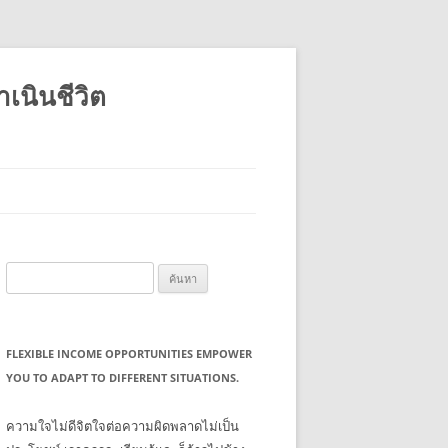
เนินชีวิต
ค้นหา
สำหรับ:
FLEXIBLE INCOME OPPORTUNITIES EMPOWER
YOU TO ADAPT TO DIFFERENT SITUATIONS.
ความใจไม่ดีจิตใจต่อความผิดพลาดไม่เป็น