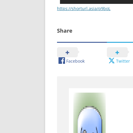
https://shorturl.asia/q9boL
Share
Facebook
Twitter