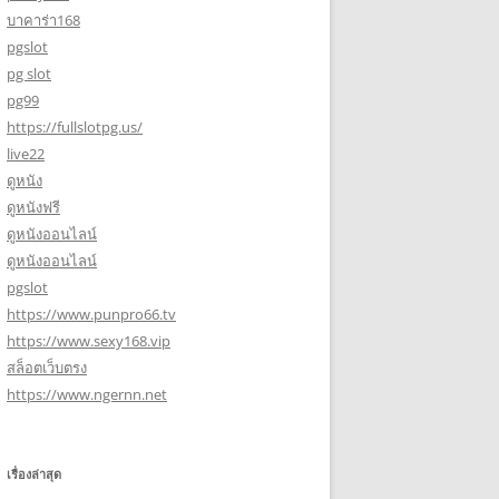
บาคาร่า168
pgslot
pg slot
pg99
https://fullslotpg.us/
live22
ดูหนัง
ดูหนังฟรี
ดูหนังออนไลน์
ดูหนังออนไลน์
pgslot
https://www.punpro66.tv
https://www.sexy168.vip
สล็อตเว็บตรง
https://www.ngernn.net
เรื่องล่าสุด