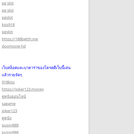
pg slot
pg slot
pgslot
kiss918
pgslot
https://188betth.me
doomovie hd
เว็บสล็อตและบาคาร่าของโครตดีเว็บนี้เล่น
แล้วรวยจัดๆ
918kiss
https://joker123.money
ดูหนังออนไลน์
sagame
joker123
ดูหนัง
pussy888
pussy888