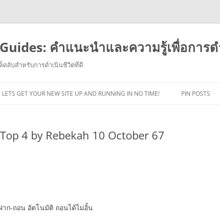
 Guides: คำแนะนำและความรู้เพื่อการดำ
ดลับสำหรับการดำเนินชีวิตที่ดี
ข้าม
ไป
LETS GET YOUR NEW SITE UP AND RUNNING IN NO TIME!
PIN POSTS
ยัง
เนื้อหา
} Top 4 by Rebekah 10 October 67
าก-ถอน อัตโนมัติ ถอนได้ไม่อั้น