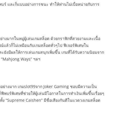
พบร์ และก็แบบอย่างการชนะ ทำให้ท่านไม่เบื่อหน่ายกับการ
อย่างมากในหมู่ผู้เล่นเกมสล็อต ด้วยกราฟิกที่สวยงามและเนื้อ
กษณ์แล้วก็ไม่เหมือนกับเกมสล็อตทั่วๆไป ฟีเจอร์พิเศษใน
ยังมีผลให้การเล่นเกมสนุกเพิ่มขึ้น เกมที่ได้รับความนิยมจาก
้วก็ “Mahjong Ways” ฯลฯ
ยมอย่างมาก เกมslot99จาก Joker Gaming ชอบมีความเป็น
ีพบร์พิเศษที่ช่วยให้ผู้เล่นมีโอกาสในการทำเงินเพิ่มขึ้นเรื่อยๆ
วมทั้ง “Supreme Caishen” มีชื่อเสียงกันดีในแวดวงเกมสล็อต