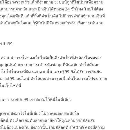
ได้อย่างรวดเร็วแล้วก็ง่ายดาย ระบบนี้ถูกดีไซน์มาเพื่อความ
ุณสามารถฝากเงินและเบิกเงินได้ตลอด 24 ชั่วโมง โดยไม่ต้อง
งคุณโดยทันที แล้วก็สิ่งที่จำเป็นคือ ไม่มีการจำกัดจำนวนเงินที่
เล่นมั่นอกมั่นใจและก็รู้สึกไม่มีอันตรายสำหรับเพื่อการเล่นเกม
tthi99
ความน่าวางใจของเว็บไซต์เป็นสิ่งจำเป็นที่จำต้องไตร่ตรอง
ผู้เล่นด้วยระบบการเข้ารหัสข้อมูลที่ทันสมัย ทำให้มั่นอก
อาไปใช้ในทางที่ผิด นอกจากนั้น เศรษฐี99 ยังได้รับการยืนยัน
เกมslot99ออนไลน์ ทำให้คุณสามารถเชื่อมั่นในความโปร่งสบาย
นเว็บไซต์นี้
ทาง sretthi99 เราสะสมไว้ที่นี่ในที่เดียว
ค่ายดังมาไว้ในที่เดียว ไม่ว่าคุณจะประทับใจ
ี่นี่ ตัวเลือกเกมที่หลากหลายทำให้คุณสามารถสลับสับ
่ต้องแปลงเว็บ ยิ่งกว่านั้น เกมสล็อตที่ sretthi99 ยังมีความ