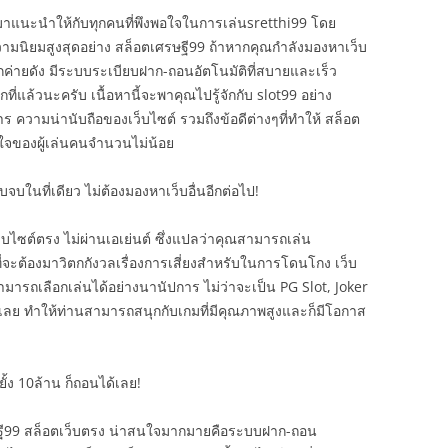
ะมาแนะนำให้กับทุกคนที่พึงพอใจในการเล่นsretthi99 โดย
ับความนิยมสูงสุดอย่าง สล็อตเศรษฐี99 ถ้าหากคุณกำลังมองหาเว็บ
กค่ายดัง มีระบบระเบียบฝาก-ถอนอัตโนมัติที่สบายและเร็ว
ที่แล้วนะครับ เนื้อหานี้จะพาคุณไปรู้จักกับ slot99 อย่าง
ิการ ความน่านับถือของเว็บไซต์ รวมถึงข้อดีต่างๆที่ทำให้ สล็อต
ใจของผู้เล่นคนจำนวนไม่น้อย
จบในที่เดียว ไม่ต้องมองหาเว็บอื่นอีกต่อไป!
ว็บไซต์ตรง ไม่ผ่านเอเย่นต์ ซึ่งแปลว่าคุณสามารถเล่น
่จะต้องมาวิตกกังวลเรื่องการเสี่ยงสำหรับในการโดนโกง เว็บ
ามารถเลือกเล่นได้อย่างนานัปการ ไม่ว่าจะเป็น PG Slot, Joker
บเลย ทำให้ท่านสามารถสนุกกับเกมที่มีคุณภาพสูงและก็มีโอกาส
ั้ง 10ล้าน ก็ถอนได้เลย!
รษฐี99 สล็อตเว็บตรง น่าสนใจมากมายคือระบบฝาก-ถอน