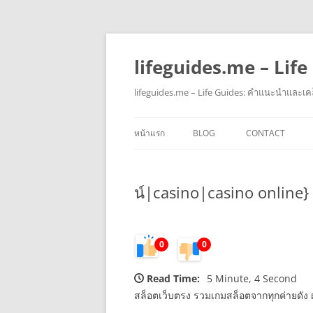
lifeguides.me – Life
lifeguides.me – Life Guides: คำแนะนำและเคล็
หน้าแรก
BLOG
CONTACT
น์|casino|casino online
0
0
Read Time:
5 Minute, 4 Second
สล็อตเว็บตรง รวมเกมสล็อตจากทุกค่ายดัง ฝ