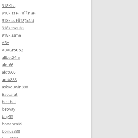
918Kiss
918kiss ดาวน์โหลด
918kiss เข้าสู่ระบบ
918kissauto
918kissme
ABA
ABAGroup2
allbet24hr
alot66
alot666
amb888
askyouwin888
Baccarat
bestbet
betway
bng55
bonanza99
bonus888