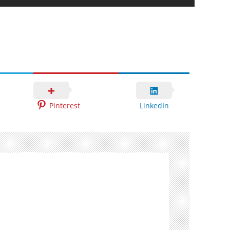
Pinterest
LinkedIn