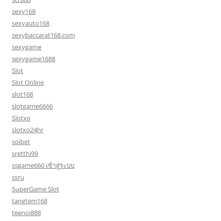
sexy168
sexyauto168
sexybaccarat168.com
sexygame
sexygame1688
Slot
Slot Online
slot168
slotgame6666
Slotxo
slotxo24hr
soibet
sretthi99
ssgame666 เข้าสู่ระบบ
ssru
SuperGame Slot
tangtem168
teenoi888