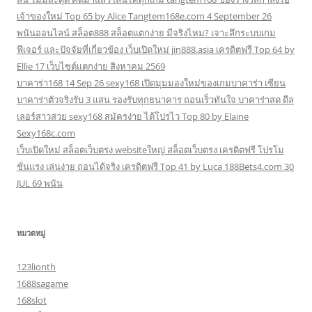
เจ้าของใหม่ Top 65 by Alice Tangtem168e.com 4 September 26
พนันออนไลน์ สล็อต888 สล็อตแตกง่าย มีจริงไหม? เจาะลึกระบบเกม
ฟีเจอร์ และปัจจัยที่เกี่ยวข้อง เว็บเปิดใหม่ jin888.asia เครดิตฟรี Top 64 by
Ellie 17 เว็บไซต์แตกง่าย สิงหาคม 2569
บาคาร่า168 14 Sep 26 sexy168 เปิดมุมมองใหม่ของเกมบาคาร่า เซียน
บาคาร่าตัวจริงรับ 3 แสน รองรับทุกธนาคาร ถอนเร็วทันใจ บาคาร่าสด ดีล
เลอร์สาวสวย sexy168 สมัครง่าย ได้โปรไว Top 80 by Elaine
Sexy168c.com
เว็บเปิดใหม่ สล็อตเว็บตรง websiteใหญ่ สล็อตเว็บตรง เครดิตฟรี โปรโม
ชั่นแรง เล่นง่าย ถอนได้จริง เครดิตฟรี Top 41 by Luca 188Bets4.com 30
JUL 69 พนัน
หมวดหมู่
123lionth
1688sagame
168slot