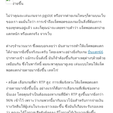
ง่ายขึ้น
ไม่ว่าคุณจะเล่นเกมจาก pgslot หรือจากค่ายเกมไหนๆก็ตามบนเว็บ
ของเรา ผมมั่นใจว่า การเข้าถึงแจ็คพอตของเกมเป็นสิ่งที่ต้องการ
ของทุกคนอยู่แล้ว และก็คุณน่าจะเคยทราบคำว่า แจ็คพอตแตกง่าย
แตกหนัก หรือแตกจริง จากเว็บ
ต่างๆจำนวนมาก ซึ่งผมบอกเลยว่า มันสามารถทำให้แจ็คพอตแตก
ได้ง่ายมากยิ่งขึ้นจริงนะครับ โดยเฉพาะอย่างยิ่งกับเกม
ปั่นแตก66
ปากทางเข้า แม้กระนั้นดังนี้ มันก็จำต้องขึ้นกับสาเหตุต่างๆด้วยด้วย
เหมือนกัน ซึ่งในพาร์ทนี้ ผมจะพาคุณมาดูเลย เล่นแบบไหนให้แจ็ค
พอตแตกง่ายดายมากยิ่งขึ้น เลทโก!
• สล็อต เลือกเกมที่ค่า RTP สูง: การเพิ่มจังหวะให้แจ็คพอตแตก
ง่ายดายมากยิ่งขึ้นนั้น อย่างแรกก็คือการเลือกเกมที่เพิ่มช่องทาง
นั่นเอง โดยคุณจำเป็นต้องมองหาเกมที่มีค่า RTP สูงขึ้นมากยิ่งกว่า
96% เข้าไว้ เพราะว่าเกมพวกนี้มากับแนวโน้มสำหรับการจ่ายเงิน
รางวัลคืนให้ผู้เล่นในระยะยาวเยอะขึ้น ซึ่งมันก็เกือบจะรับรองเลย
ว่า คุณจะได้โอกาสเสียตังค์ลดลง มีโอกาสได้เงินมากเพิ่มขึ้น