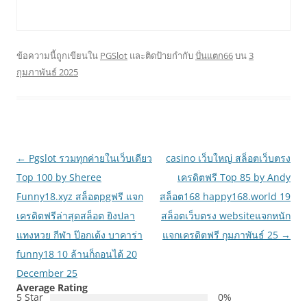
ข้อความนี้ถูกเขียนใน
PGSlot
และติดป้ายกำกับ
ปั่นแตก66
บน
3
กุมภาพันธ์ 2025
เมนู
←
Pgslot รวมทุกค่ายในเว็บเดียว
casino เว็บใหญ่ สล็อตเว็บตรง
นำทาง
Top 100 by Sheree
เครดิตฟรี Top 85 by Andy
เรื่อง
Funny18.xyz สล็อตpgฟรี แจก
สล็อต168 happy168.world 19
เครดิตฟรีล่าสุดสล็อต ยิงปลา
สล็อตเว็บตรง websiteแจกหนัก
แทงหวย กีฬา ป๊อกเด้ง บาคาร่า
แจกเครดิตฟรี กุมภาพันธ์ 25
→
funny18 10 ล้านก็ถอนได้ 20
December 25
Average Rating
5 Star
0%