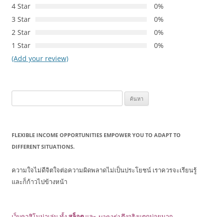
4 Star
0%
3 Star
0%
2 Star
0%
1 Star
0%
(Add your review)
ค้นหา
สำหรับ:
FLEXIBLE INCOME OPPORTUNITIES EMPOWER YOU TO ADAPT TO
DIFFERENT SITUATIONS.
ความใจไม่ดีจิตใจต่อความผิดพลาดไม่เป็นประโยชน์ เราควรจะเรียนรู้
และก็ก้าวไปข้างหน้า
เว็บคาสิโนน่าเล่น ทั้ง
สล็อต
และ
บาคาร่า
ตึงจริงแตกบ่อยมาก