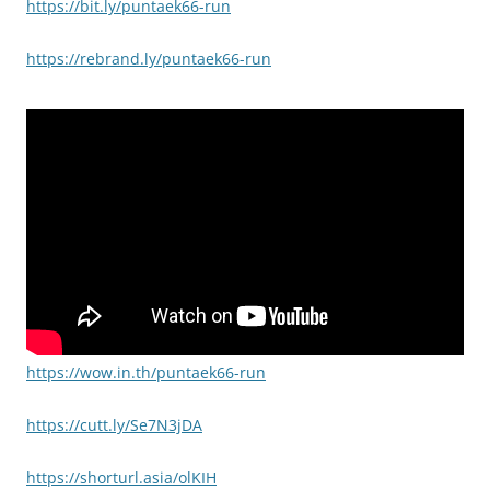
https://bit.ly/puntaek66-run
https://rebrand.ly/puntaek66-run
https://wow.in.th/puntaek66-run
https://cutt.ly/Se7N3jDA
https://shorturl.asia/olKIH