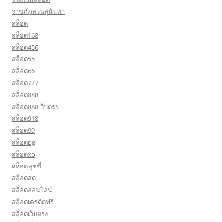
ราชภัฏสวนสุนันทา
สล็อต
สล็อต168
สล็อต456
สล็อต55
สล็อต66
สล็อต777
สล็อต888
สล็อต888เว็บตรง
สล็อต918
สล็อต99
สล็อตpg
สล็อตxo
สล็อตพุซซี่
สล็อตสด
สล็อตออนไลน์
สล็อตเครดิตฟรี
สล็อตเว็บตรง