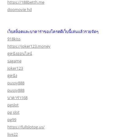
https://188betth.me
doomovie hd
เว็บสล็อตและบาคาร่าของโครตดีเว็บนี้เล่นแล้วรวยจัดๆ
918kiss
https://joker123.money
ดูหนังออนไลน์
sagame
joker123
ดูหนัง
pussy888
pussy888
บาคาร่า168
pgslot
pg slot
pg99
https://fullslotpg.us/
live22