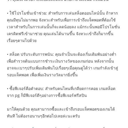
• ใช้โปรโมชั่นเข้าช่วย: สำหรับการเล่นสล็อตออนไลน์นั้น ถ้าหาก
คุณมีทุนไม่มากพอ จังหวะสำหรับเพื่อการเข้าถึงแจ็คพอตที่ต้องใช้
เวลาสำหรับในการเล่นนั้นก็จะลดน้อยลง แม้กระนั้นพอมีโปรโมชั่น
เครดิตฟรีเข้ามาช่วย คุณเล่นได้นานขึ้น จังหวะเข้าถึงก็มากขึ้น
เรื่อยๆตามไปด้วย
• สล็อต ปรับระดับการพนัน: คุณจำเป็นจะต้องเริ่มเดิมพันอย่างต่ำ
เพื่อสำรวจต้นแบบการชำระเงินรางวัลของเกมก่อน หลังจากนั้น
อาจจะเบาๆปรับเพิ่มเดิมพันไปเรื่อยๆเมื่อคุณดูได้ว่า เกมกำลังเข้าสู่
รอบแจ็คพอต เพื่อเพิ่มเงินรางวัลมากยิ่งขึ้น
• ซื้อฟีเจอร์คือคำตอบ: สำหรับคนไหนที่เกลียดการคอย เกมสล็อต
จาก pg ก็มีฟีเจอร์ดีๆอย่างการซื้อฟีเจอร์ฟรีสปิน
มาให้คุณด้วย คุณสามารถซื้อและเข้าถึงรอบแจ็คพอตของเกมได้
ทันที ไม่ต้องรอนานๆอีกต่อไปเลยล่ะนะครับ