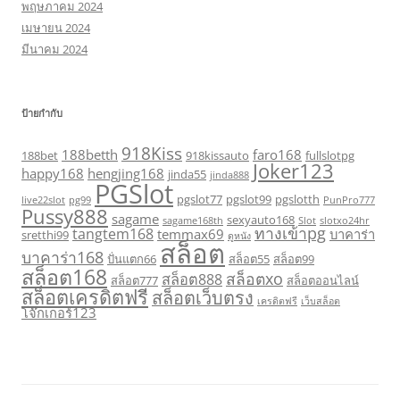
พฤษภาคม 2024
เมษายน 2024
มีนาคม 2024
ป้ายกำกับ
918Kiss
188betth
faro168
188bet
918kissauto
fullslotpg
Joker123
happy168
hengjing168
jinda55
jinda888
PGSlot
pgslot77
pgslot99
pgslotth
live22slot
pg99
PunPro777
Pussy888
sagame
sexyauto168
sagame168th
Slot
slotxo24hr
ทางเข้าpg
tangtem168
temmax69
บาคาร่า
sretthi99
ดูหนัง
สล็อต
บาคาร่า168
ปั่นแตก66
สล็อต55
สล็อต99
สล็อต168
สล็อตxo
สล็อต888
สล็อต777
สล็อตออนไลน์
สล็อตเครดิตฟรี
สล็อตเว็บตรง
เครดิตฟรี
เว็บสล็อต
โจ๊กเกอร์123