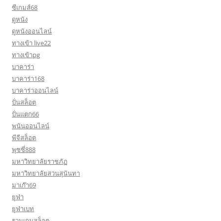
ซีเกมส์68
ดูหนัง
ดูหนังออนไลน์
ทางเข้า live22
ทางเข้าpg
บาคาร่า
บาคาร่า168
บาคาร่าออนไลน์
ปั่นสล็อต
ปั่นแตก66
พนันออนไลน์
พีจีสล็อต
พุซซี่888
มหาวิทยาลัยราชภัฏ
มหาวิทยาลัยสวนสุนันทา
มาเก๊า69
ยูฟ่า
ยูฟ่าเบท
รวมเกมสล็อต