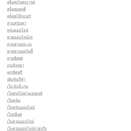
สล็อตเว็บตรง 168
สล็อตแตกดี
สล็อตโจ๊กเกอร์
สวนสุนันทา
หนังออนไลน์
หวยออนไลน์24
หวยฮานอย vip
หวยฮานอยวันนี้
หวยฮิต88
เกมยิงปลา
เครดิตฟรี
เดิมพันกีฬา
เว็บ มันนี่ เกม
เว็บตรงไม่ผ่านเอเย่นต์
เว็บพนัน
เว็บพนันออนไลน์
เว็บสล็อต
เว็บหวยออนไลน์
เว็บหวยออนไลน์จ่ายจริง