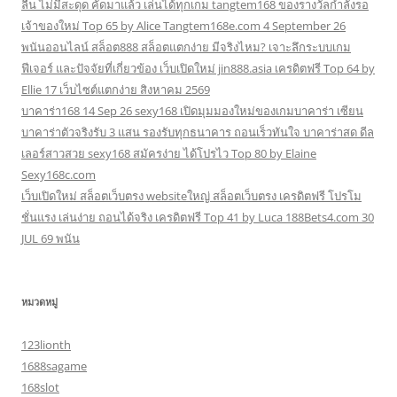
ลื่น ไม่มีสะดุด คัดมาแล้ว เล่นได้ทุกเกม tangtem168 ของรางวัลกำลังรอ
เจ้าของใหม่ Top 65 by Alice Tangtem168e.com 4 September 26
พนันออนไลน์ สล็อต888 สล็อตแตกง่าย มีจริงไหม? เจาะลึกระบบเกม
ฟีเจอร์ และปัจจัยที่เกี่ยวข้อง เว็บเปิดใหม่ jin888.asia เครดิตฟรี Top 64 by
Ellie 17 เว็บไซต์แตกง่าย สิงหาคม 2569
บาคาร่า168 14 Sep 26 sexy168 เปิดมุมมองใหม่ของเกมบาคาร่า เซียน
บาคาร่าตัวจริงรับ 3 แสน รองรับทุกธนาคาร ถอนเร็วทันใจ บาคาร่าสด ดีล
เลอร์สาวสวย sexy168 สมัครง่าย ได้โปรไว Top 80 by Elaine
Sexy168c.com
เว็บเปิดใหม่ สล็อตเว็บตรง websiteใหญ่ สล็อตเว็บตรง เครดิตฟรี โปรโม
ชั่นแรง เล่นง่าย ถอนได้จริง เครดิตฟรี Top 41 by Luca 188Bets4.com 30
JUL 69 พนัน
หมวดหมู่
123lionth
1688sagame
168slot