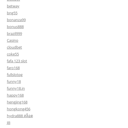
betway
bng55
bonanza99
bonus888
brazil999
Casino
cloudbet
coke55
fafa 123 slot
faro168
fullslotpg
funny18
funny18.in
happy168
hengjing168
hongkong456
hydra888 สล็อต
Jili