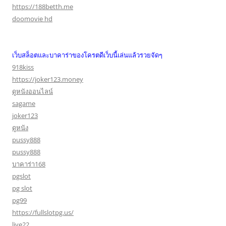
https://188betth.me
doomovie hd
เว็บสล็อตและบาคาร่าของโครตดีเว็บนี้เล่นแล้วรวยจัดๆ
918kiss
https://joker123.money
ดูหนังออนไลน์
sagame
joker123
ดูหนัง
pussy888
pussy888
บาคาร่า168
pgslot
pg slot
pg99
https://fullslotpg.us/
live22