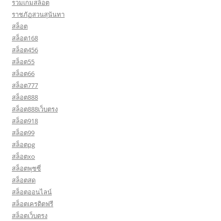
รวมเกมสล็อต
ราชภัฏสวนสุนันทา
สล็อต
สล็อต168
สล็อต456
สล็อต55
สล็อต66
สล็อต777
สล็อต888
สล็อต888เว็บตรง
สล็อต918
สล็อต99
สล็อตpg
สล็อตxo
สล็อตพุซซี่
สล็อตสด
สล็อตออนไลน์
สล็อตเครดิตฟรี
สล็อตเว็บตรง