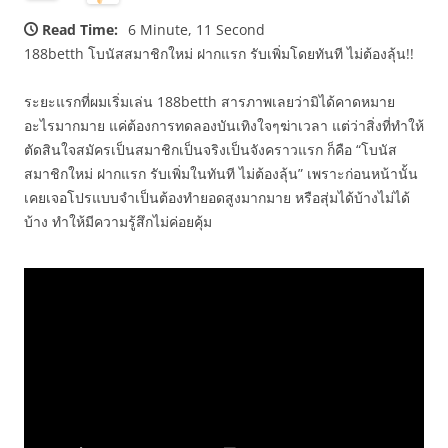
Read Time:
6 Minute, 11 Second
188betth โบนัสสมาชิกใหม่ ฝากแรก รับเพิ่มโดยทันที ไม่ต้องลุ้น!!
ระยะแรกที่ผมเริ่มเล่น 188betth สารภาพเลยว่ามิได้คาดหมาย
อะไรมากมาย แค่ต้องการทดลองบันเทิงใจๆฆ่าเวลา แต่ว่าสิ่งที่ทำให้
ตัดสินใจสมัครเป็นสมาชิกเป็นจริงเป็นจังคราวแรก ก็คือ “โบนัส
สมาชิกใหม่ ฝากแรก รับเพิ่มในทันที ไม่ต้องลุ้น” เพราะก่อนหน้านั้น
เคยเจอโปรแบบจำเป็นต้องทำยอดสูงมากมาย หรือสุ่มได้บ้างไม่ได้
บ้าง ทำให้มีความรู้สึกไม่ค่อยคุ้ม