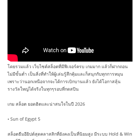
โดยรวมแล้ว เว็บไซต์สล็อตที่มีฟีเจอร์ครบ เกมมาก แล้วก็ฝากถอน
ไม่มีขั้นต่ำ เป็นสิ่งที่ทำให้ผู้เล่นรู้สึกคุ้มและก็สนุกกับทุกการหมุน
เพราะว่านอกเหนือจากจะได้การเบิกบานแล้ว ยังได้โอกาสลุ้น
รางวัลใหญ่ได้จริงในทุกๆรอบที่กดสปิน
เกม สล็อต ยอดฮิตและน่าสนใจในปี 2026
• Sun of Egypt 5
สล็อตธีมอียิปต์สุดคลาสสิกที่ยังคงเป็นที่นิยมสูง มีระบบ Hold & Win