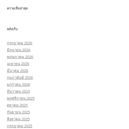
ความเห็นล่าสุด
คลังเก็บ
กรกฎาคม 2026
มิถุนายน 2026
พฤษภาคม 2026
เมษายน 2026
มีนาคม 2026
กุมภาพันธ์ 2026
มกราคม 2026
ธันวาคม 2025
พฤศจิกายน 2025
ตุลาคม 2025
กันยายน 2025
สิงหาคม 2025
กรกฎาคม 2025