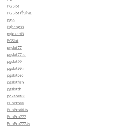
PG Slot
PG Slot เว็บใหม่
pg99
Pgheng99
pgjoker69
PGSlot
pgslot77
pgslot77.io
pgslot99
pgslot99.in
pgslotceo
pgslotfish
pgslotth
pokebet88
PunPro66
PunPro66.tv
PunPro777
PunPro777.tv