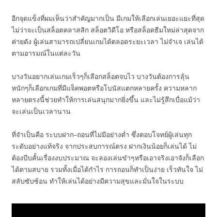
อีกจุดแข็งที่ผมเห็นว่าสำคัญมากเป็น มีเกมให้เลือกเล่นเยอะแยะที่สุด
ไม่ว่าจะเป็นสล็อตคลาสสิก สล็อตวิดีโอ หรือสล็อตธีมใหม่ล่าสุดจาก
ค่ายดัง ผู้เล่นสามารถเปลี่ยนเกมได้ตลอดระยะเวลา ไม่จำเจ เล่นได้
ตามอารมณ์ในแต่ละวัน
บางวันอยากเล่นเกมเร็วๆก็เลือกสล็อตจบไว บางวันต้องการลุ้น
หนักๆก็เลือกเกมที่มีแจ็คพอตหรือโบนัสแตกหลายครั้ง ความหลาก
หลายตรงนี้ช่วยทำให้การเล่นสนุกมากยิ่งขึ้น และไม่รู้สึกเบื่อแม้ว่า
จะเล่นเป็นเวลานาน
ที่จำเป็นคือ ระบบฝาก–ถอนที่ไม่มีอย่างต่ำ ซึ่งตอบโจทย์ผู้เล่นทุก
ระดับอย่างแท้จริง จากประสบการณ์ตรง ฝากเงินน้อยก็เล่นได้ ไม่
ต้องบีบคั้นเรื่องงบประมาณ จะลองเล่นขำๆหรือเอาจริงเอาจังก็เลือก
ได้ตามสบาย รวมทั้งเมื่อได้กำไร การถอนก็ทำเป็นง่าย เร็วทันใจ ไม่
สลับซับซ้อน ทำให้เล่นได้อย่างมีความสุขและมั่นใจในระบบ