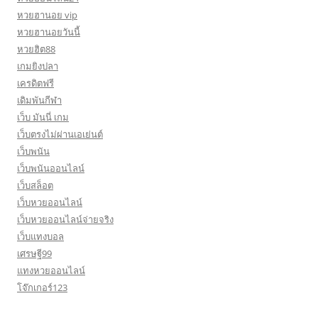
หวยฮานอย vip
หวยฮานอยวันนี้
หวยฮิต88
เกมยิงปลา
เครดิตฟรี
เดิมพันกีฬา
เว็บ มันนี่ เกม
เว็บตรงไม่ผ่านเอเย่นต์
เว็บพนัน
เว็บพนันออนไลน์
เว็บสล็อต
เว็บหวยออนไลน์
เว็บหวยออนไลน์จ่ายจริง
เว็บแทงบอล
เศรษฐี99
แทงหวยออนไลน์
โจ๊กเกอร์123