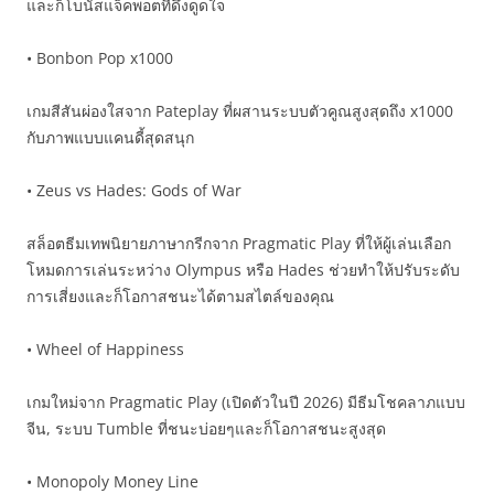
และก็โบนัสแจ็คพอตที่ดึงดูดใจ
• Bonbon Pop x1000
เกมสีสันผ่องใสจาก Pateplay ที่ผสานระบบตัวคูณสูงสุดถึง x1000
กับภาพแบบแคนดี้สุดสนุก
• Zeus vs Hades: Gods of War
สล็อตธีมเทพนิยายภาษากรีกจาก Pragmatic Play ที่ให้ผู้เล่นเลือก
โหมดการเล่นระหว่าง Olympus หรือ Hades ช่วยทำให้ปรับระดับ
การเสี่ยงและก็โอกาสชนะได้ตามสไตล์ของคุณ
• Wheel of Happiness
เกมใหม่จาก Pragmatic Play (เปิดตัวในปี 2026) มีธีมโชคลาภแบบ
จีน, ระบบ Tumble ที่ชนะบ่อยๆและก็โอกาสชนะสูงสุด
• Monopoly Money Line