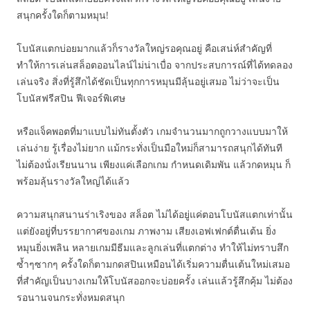
สนุกครั้งใดก็ตามหมุน!
โบนัสแตกบ่อยมากแล้วก็รางวัลใหญ่รอคุณอยู่ คือเสน่ห์สำคัญที่
ทำให้การเล่นสล็อตออนไลน์ไม่น่าเบื่อ จากประสบการณ์ที่ได้ทดลอง
เล่นจริง สิ่งที่รู้สึกได้ชัดเป็นทุกการหมุนมีลุ้นอยู่เสมอ ไม่ว่าจะเป็น
โบนัสฟรีสปิน ฟีเจอร์พิเศษ
หรือแจ็คพอตที่มาแบบไม่ทันตั้งตัว เกมจำนวนมากถูกวางแบบมาให้
เล่นง่าย รู้เรื่องไม่ยาก แม้กระทั่งเป็นมือใหม่ก็สามารถสนุกได้ทันที
ไม่ต้องนั่งเรียนนาน เพียงแค่เลือกเกม กำหนดเดิมพัน แล้วกดหมุน ก็
พร้อมลุ้นรางวัลใหญ่ได้แล้ว
ความสนุกสนานร่าเริงของ สล็อต ไม่ได้อยู่แค่ตอนโบนัสแตกเท่านั้น
แต่ยังอยู่ที่บรรยากาศของเกม ภาพงาม เสียงเอฟเฟกต์ตื่นเต้น ยิ่ง
หมุนยิ่งเพลิน หลายเกมมีธีมและลูกเล่นที่แตกต่าง ทำให้ไม่ทราบสึก
ซ้ำๆซากๆ ครั้งใดก็ตามกดสปินเหมือนได้เริ่มความตื่นเต้นใหม่เสมอ
ที่สำคัญเป็นบางเกมให้โบนัสออกจะบ่อยครั้ง เล่นแล้วรู้สึกคุ้ม ไม่ต้อง
รอนานจนกระทั่งหมดสนุก