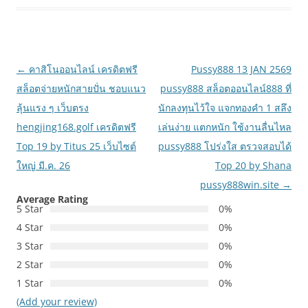
เมนู
←
คาสิโนออนไลน์ เครดิตฟรี
Pussy888 13 JAN 2569
นำทาง
สล็อตจ่ายหนักสายปั่น ชอบแนว
pussy888 สล็อตออนไลน์888 ที่
เรื่อง
ลุ้นแรง ๆ เว็บตรง
นักลงทุนไว้ใจ แจกทองคำ 1 สลึง
hengjing168.golf เครดิตฟรี
เล่นง่าย แตกหนัก ใช้งานลื่นไหล
Top 19 by Titus 25 เว็บไซต์
pussy888 โปร่งใส ตรวจสอบได้
ใหญ่ มี.ค. 26
Top 20 by Shana
pussy888win.site
→
Average Rating
5 Star
0%
4 Star
0%
3 Star
0%
2 Star
0%
1 Star
0%
(Add your review)