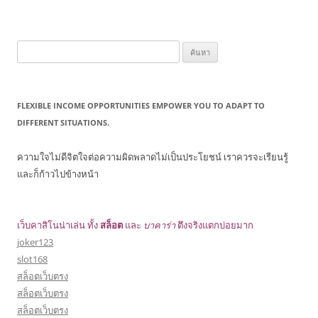
ค้นหา
สำหรับ:
FLEXIBLE INCOME OPPORTUNITIES EMPOWER YOU TO ADAPT TO
DIFFERENT SITUATIONS.
ความใจไม่ดีจิตใจต่อความผิดพลาดไม่เป็นประโยชน์ เราควรจะเรียนรู้
และก็ก้าวไปข้างหน้า
เว็บคาสิโนน่าเล่น ทั้ง
สล็อต
และ
บาคาร่า
ตึงจริงแตกบ่อยมาก
joker123
slot168
สล็อตเว็บตรง
สล็อตเว็บตรง
สล็อตเว็บตรง