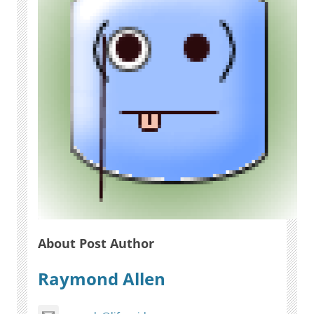
About Post Author
Raymond Allen