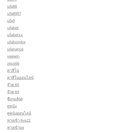
ufa88
ufa8997
ufa9
ufabet
ufabetxx
ufabombx
ufanance
veewin
zeus66
คาสิโน
คาสิโนออนไลน์
จ๊วด 69
จ๊วด 69
ซีเกมส์68
ดูหนัง
ดูหนังออนไลน์
ทางเข้า live22
ทางเข้าpg