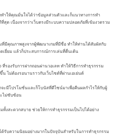
งทำให้คุณมั่นใจได้ว่าข้อมูลส่วนตัวและก็แนวทางการทำ
ที่สุด เนื่องจากว่าเว็บตรงมีระบบความปลอดภัยที่เข้มงวดรวม
ี่มีคุณภาพสูงจากผู้พัฒนาเกมที่มีชื่อ ทำให้ท่านได้สัมผัสกับ
เยี่ยม แล้วก็ประสบการณ์การเล่นที่ตื่นเต้น
o ที่รองรับการฝากถอนผ่านวอเลท ทำให้วิธีการทำธุรกรรม
้น ไม่ต้องรอนานราวกับเว็บไซต์ที่ผ่านเอเย่นต์
กจะมีโปรโมชั่นและก็โบนัสที่ดีไซน์มาเพื่อคืนผลกำไรให้กับผู้
และไม่ซับซ้อน
มทั้งสะดวกสบาย ช่วยให้การทำธุรกรรมเป็นไปได้อย่าง
ที่ได้รับความนิยมอย่างมากในปัจจุบันสำหรับในการทำธุรกรรม