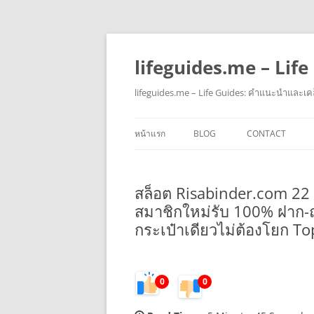
lifeguides.me – Life
lifeguides.me – Life Guides: คำแนะนำและเคล็
หน้าแรก
BLOG
CONTACT
สล็อต Risabinder.com 22 
สมาชิกใหม่รับ 100% ฝาก-ถ
กระเป๋าเดียวไม่ต้องโยก To
0
0