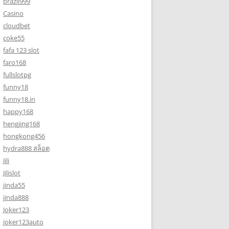
brazil999
Casino
cloudbet
coke55
fafa 123 slot
faro168
fullslotpg
funny18
funny18.in
happy168
hengjing168
hongkong456
hydra888 สล็อต
Jili
Jilislot
jinda55
jinda888
Joker123
joker123auto