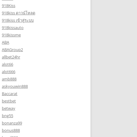
918Kiss
918kiss ดาวน์โหลด
918kiss เข้าสู่ระบบ
918kissauto
918kissme
ABA
ABAGroup2
allbet24hr
alot66
alot666
amb888
askyouwin888
Baccarat
bestbet
betway
bng55
bonanza99
bonus888