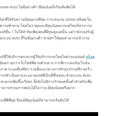
เลท Auto ไม่มีอย่างต่ำ มีทุนน้อยก็เริ่มเดิมพันได้
อกที่ได้รับความนิยมมากที่สุด การเล่นเกม slotxo สล็อตเว็บ
รักความท้าทาย โดยไม่ว่าคุณจะมีทุนน้อยมากแค่ไหนก็สามารถ
ท้ชั้น 1 ไม่ได้จำกัดเพียงคนที่มีทุนสูงแค่นั้น แต่ว่ายังรองรับผู้
ระบบ Auto ที่ไม่มีอย่างต่ำ ช่วยทำให้คุณสามารถเข้าร่วม
ด
์ที่ให้บริการตรงจากผู้ให้บริการเกมโดยไม่ผ่านเอเย่นต์
สล็อต
ันตรายกว่าเว็บไซต์ที่ผ่านตัวกลาง การที่เราเล่นกับเว็บนั่น
ุณภาพ ระบบที่เสถียร รวมทั้งแนวทางการทำธุรกรรมที่รวดเร็ว
มารถทำเป็นผ่านระบบวอเลทที่เป็นที่ชื่นชอบ ด้วยระบบ Auto
ะดวกเพิ่มขึ้นเรื่อยๆ ทั้งยังไม่มีการกำหนดขั้นต่ำสำหรับเพื่อ
สามารถร่วมการพนันได้ไม่ว่าจะมีทุนน้อยหรือมาก
่ดีที่สุด ถึงแม้มีทุนน้อยก็สามารถเริ่มต้นได้