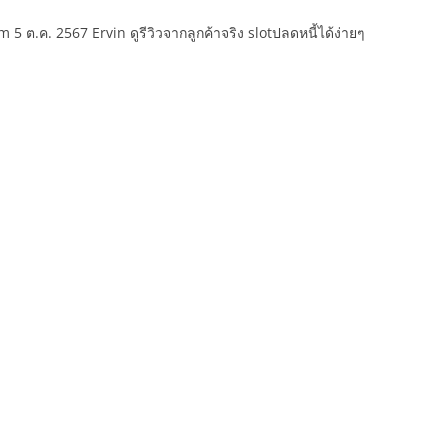
 5 ต.ค. 2567 Ervin ดูรีวิวจากลูกค้าจริง slotปลดหนี้ได้ง่ายๆ