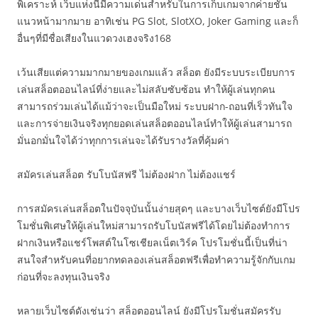
พิเคราะห์ เว็บแห่งนี้มีความเด่นสำหรับในการเก็บเกมจากค่ายชั้น
แนวหน้ามากมาย อาทิเช่น PG Slot, SlotXO, Joker Gaming และก็
อื่นๆที่มีชื่อเสียงในแวดวงเฮงจริง168
เว้นเสียแต่ความมากมายของเกมแล้ว สล็อต ยังมีระบบระเบียบการ
เล่นสล็อตออนไลน์ที่ง่ายและไม่สลับซับซ้อน ทำให้ผู้เล่นทุกคน
สามารถร่วมเล่นได้แม้ว่าจะเป็นมือใหม่ ระบบฝาก-ถอนที่เร็วทันใจ
และการจ่ายเงินจริงทุกยอดเล่นสล็อตออนไลน์ทำให้ผู้เล่นสามารถ
มั่นอกมั่นใจได้ว่าทุกการเล่นจะได้รับรางวัลที่คุ้มค่า
สมัครเล่นสล็อต รับโบนัสฟรี ไม่ต้องฝาก ไม่ต้องแชร์
การสมัครเล่นสล็อตในปัจจุบันนั้นง่ายสุดๆ และบางเว็บไซต์ยังมีโปร
โมชั่นพิเศษให้ผู้เล่นใหม่สามารถรับโบนัสฟรีได้โดยไม่ต้องทำการ
ฝากเงินหรือแชร์โพสต์ในโซเชียลเน็ตเวิร์ค โปรโมชั่นนี้เป็นที่น่า
สนใจสำหรับคนที่อยากทดลองเล่นสล็อตฟรีเพื่อทำความรู้จักกับเกม
ก่อนที่จะลงทุนเงินจริง
หลายเว็บไซต์ดังเช่นว่า สล็อตออนไลน์ ยังมีโปรโมชั่นสมัครรับ