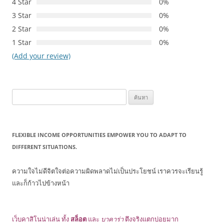
4 Star
0%
3 Star
0%
2 Star
0%
1 Star
0%
(Add your review)
ค้นหา
สำหรับ:
FLEXIBLE INCOME OPPORTUNITIES EMPOWER YOU TO ADAPT TO
DIFFERENT SITUATIONS.
ความใจไม่ดีจิตใจต่อความผิดพลาดไม่เป็นประโยชน์ เราควรจะเรียนรู้
และก็ก้าวไปข้างหน้า
เว็บคาสิโนน่าเล่น ทั้ง
สล็อต
และ
บาคาร่า
ตึงจริงแตกบ่อยมาก