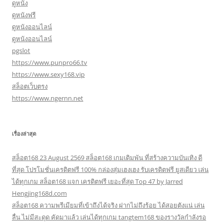
ดูหนัง
ดูหนังฟรี
ดูหนังออนไลน์
ดูหนังออนไลน์
pgslot
https://www.punpro66.tv
https://www.sexy168.vip
สล็อตเว็บตรง
https://www.ngernn.net
เรื่องล่าสุด
สล็อต168 23 August 2569 สล็อต168 เกมเดิมพัน ที่สร้างความบันเทิง ดี
ที่สุด โปรโมชั่นเครดิตฟรี 100% กล่องสุ่มเฮงเฮง รับเครดิตฟรี ยูสเดียว เล่น
ได้ทุกเกม สล็อต168 แจก เครดิตฟรี เยอะที่สุด Top 47 by Jarred
Hengjing168d.com
สล็อต168 ความพรีเมียมที่เข้าถึงได้จริง ฝากไม่ถึงร้อย ได้สอยตังแน่ เล่น
ลื่น ไม่มีสะดุด คัดมาแล้ว เล่นได้ทุกเกม tangtem168 ของรางวัลกำลังรอ