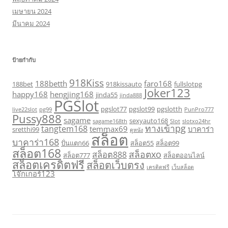
เมษายน 2024
มีนาคม 2024
ป้ายกำกับ
918Kiss
188betth
faro168
188bet
918kissauto
fullslotpg
Joker123
happy168
hengjing168
jinda55
jinda888
PGSlot
pgslot77
pgslot99
pgslotth
live22slot
pg99
PunPro777
Pussy888
sagame
sexyauto168
sagame168th
Slot
slotxo24hr
ทางเข้าpg
tangtem168
temmax69
บาคาร่า
sretthi99
ดูหนัง
สล็อต
บาคาร่า168
ปั่นแตก66
สล็อต55
สล็อต99
สล็อต168
สล็อตxo
สล็อต888
สล็อต777
สล็อตออนไลน์
สล็อตเครดิตฟรี
สล็อตเว็บตรง
เครดิตฟรี
เว็บสล็อต
โจ๊กเกอร์123