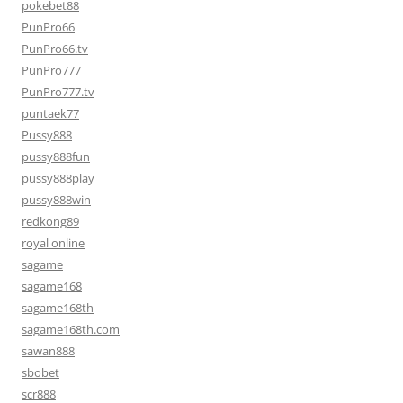
pokebet88
PunPro66
PunPro66.tv
PunPro777
PunPro777.tv
puntaek77
Pussy888
pussy888fun
pussy888play
pussy888win
redkong89
royal online
sagame
sagame168
sagame168th
sagame168th.com
sawan888
sbobet
scr888