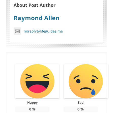
About Post Author
Raymond Allen
noreply@lifeguides.me
Happy
Sad
0
%
0
%