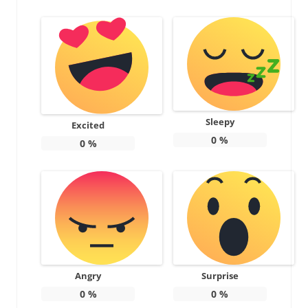
Sleepy
Excited
0
%
0
%
Angry
Surprise
0
%
0
%