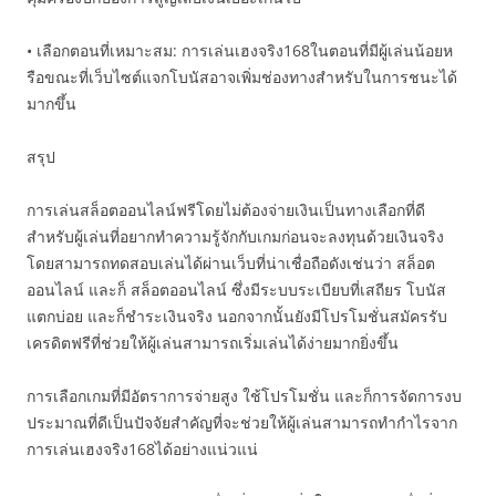
• เลือกตอนที่เหมาะสม: การเล่นเฮงจริง168ในตอนที่มีผู้เล่นน้อยห
รือขณะที่เว็บไซต์แจกโบนัสอาจเพิ่มช่องทางสำหรับในการชนะได้
มากขึ้น
สรุป
การเล่นสล็อตออนไลน์ฟรีโดยไม่ต้องจ่ายเงินเป็นทางเลือกที่ดี
สำหรับผู้เล่นที่อยากทำความรู้จักกับเกมก่อนจะลงทุนด้วยเงินจริง
โดยสามารถทดสอบเล่นได้ผ่านเว็บที่น่าเชื่อถือดังเช่นว่า สล็อต
ออนไลน์ และก็ สล็อตออนไลน์ ซึ่งมีระบบระเบียบที่เสถียร โบนัส
แตกบ่อย และก็ชำระเงินจริง นอกจากนั้นยังมีโปรโมชั่นสมัครรับ
เครดิตฟรีที่ช่วยให้ผู้เล่นสามารถเริ่มเล่นได้ง่ายมากยิ่งขึ้น
การเลือกเกมที่มีอัตราการจ่ายสูง ใช้โปรโมชั่น และก็การจัดการงบ
ประมาณที่ดีเป็นปัจจัยสำคัญที่จะช่วยให้ผู้เล่นสามารถทำกำไรจาก
การเล่นเฮงจริง168ได้อย่างแน่วแน่