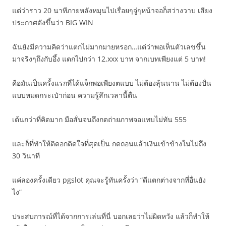
แต่ว่าราว 20 นาทีภายหลังหมุนไปเรื่อยๆจู่ๆหน้าจอก็สว่างวาบ เสียง
ประกาศดังขึ้นว่า BIG WIN
ฉันยังมีความคิดว่าแตกไม่มากมายหรอก…แต่ว่าพอเห็นตัวเลขขึ้น
มาจริงๆถึงกับอึ้ง แตกไปกว่า 12,xxx บาท จากเบทเพียงแต่ 5 บาท!
คือมันเป็นครั้งแรกที่ได้แจ็กพอเพียงตแบบ ไม่ต้องลุ้นนาน ไม่ต้องปั่น
แบบหมดกระเป๋าก่อน ความรู้สึกเวลานี้ตื่น
เต้นกว่าที่คิดมาก มือสั่นจนถึงกดถ่ายภาพจอแทบไม่ทัน 555
และก็ที่ทำให้ติดอกติดใจที่สุดเป็น กดถอนแล้วเงินเข้าข้างในไม่ถึง
30 วินาที
แค่ลองครั้งเดียว pgslot คุณจะรู้ทันครั้งว่า “ดีแตกต่างจากที่อื่นยัง
ไง”
ประสบการณ์ที่ได้จากการเล่นที่นี่ บอกเลยว่าไม่ผิดหวัง แล้วก็ทำให้