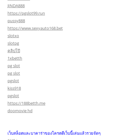
JINDA888
https://pgslot99.run
pussy888
https://www.sexyauto168.bet
slotxo
slotpg
คลิปโป๊
1xbetth
pg slot
pg slot
pgslot
kiss918
pgslot
https://188betth.me
doomovie hd
เว็บสล็อตและบาคาร่าของโครตดีเว็บนี้เล่นแล้วรวยจัดๆ