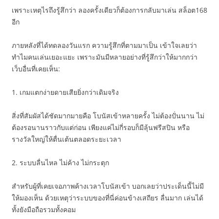
เพราะเหตุไรถึงรู้สึกว่า ลองครั้งเดียวก็ต้องการกลับมาเล่น สล็อต168
อีก
ภายหลังที่ได้ทดลองวันแรก ความรู้สึกที่ตามมาเป็น เข้าใจเลยว่า
ทำไมคนเล่นเยอะแยะ เพราะมันมีหลายอย่างที่รู้สึกว่าให้มากกว่า
เว็บอื่นที่เคยเห็น:
1. เกมแตกง่ายดายเสียยิ่งกว่าเดิมจริง
สิ่งที่สัมผัสได้ชัดมากมายคือ โบนัสเข้าหลายครั้ง ไม่ต้องปั่นนาน ไม่
ต้องรอนานราวกับแต่ก่อน เพียงแค่ไม่กี่รอบก็มีลุ้นฟรีสปิน หรือ
รางวัลใหญ่ให้ตื่นเต้นตลอดระยะเวลา
2. ระบบลื่นไหล ไม่ค้าง ไม่กระตุก
สำหรับผู้ที่เคยเจอภาพค้างเวลาโบนัสเข้า บอกเลยว่าประเด็นนี้ไม่มี
ให้มองเห็น ด้วยเหตุว่าระบบของที่นี่ค่อนข้างเสถียร ลื่นมาก เล่นได้
ทั้งยังมือถือรวมทั้งคอม