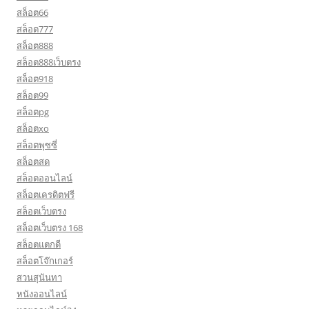
สล็อต66
สล็อต777
สล็อต888
สล็อต888เว็บตรง
สล็อต918
สล็อต99
สล็อตpg
สล็อตxo
สล็อตพุซซี่
สล็อตสด
สล็อตออนไลน์
สล็อตเครดิตฟรี
สล็อตเว็บตรง
สล็อตเว็บตรง 168
สล็อตแตกดี
สล็อตโจ๊กเกอร์
สวนสุนันทา
หนังออนไลน์