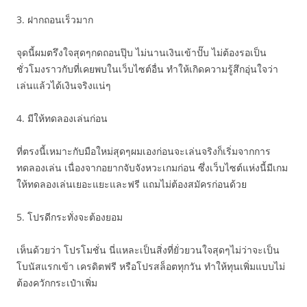
3. ฝากถอนเร็วมาก
จุดนี้ผมตรึงใจสุดๆกดถอนปุ๊บ ไม่นานเงินเข้าปั๊บ ไม่ต้องรอเป็น
ชั่วโมงราวกับที่เคยพบในเว็บไซต์อื่น ทำให้เกิดความรู้สึกอุ่นใจว่า
เล่นแล้วได้เงินจริงแน่ๆ
4. มีให้ทดลองเล่นก่อน
ที่ตรงนี้เหมาะกับมือใหม่สุดๆผมเองก่อนจะเล่นจริงก็เริ่มจากการ
ทดลองเล่น เนื่องจากอยากจับจังหวะเกมก่อน ซึ่งเว็บไซต์แห่งนี้มีเกม
ให้ทดลองเล่นเยอะแยะและฟรี แถมไม่ต้องสมัครก่อนด้วย
5. โปรดีกระทั่งจะต้องยอม
เห็นด้วยว่า โปรโมชั่น นี่แหละเป็นสิ่งที่ยั่วยวนใจสุดๆไม่ว่าจะเป็น
โบนัสแรกเข้า เครดิตฟรี หรือโปรสล็อตทุกวัน ทำให้ทุนเพิ่มแบบไม่
ต้องควักกระเป๋าเพิ่ม