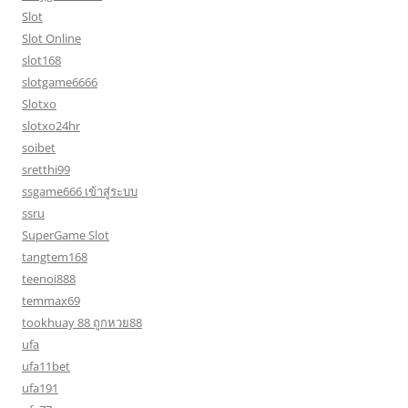
Slot
Slot Online
slot168
slotgame6666
Slotxo
slotxo24hr
soibet
sretthi99
ssgame666 เข้าสู่ระบบ
ssru
SuperGame Slot
tangtem168
teenoi888
temmax69
tookhuay 88 ถูกหวย88
ufa
ufa11bet
ufa191