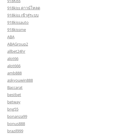
918Kiss
918kiss ดาวน์โหลด
918kiss เข้าสู่ระบบ
918kissauto
918kissme
ABA
ABAGroup2
allbet24hr
alot66
alot666
amb888
askyouwin888
Baccarat
bestbet
betway
bng55
bonanza99
bonus888
brazil999