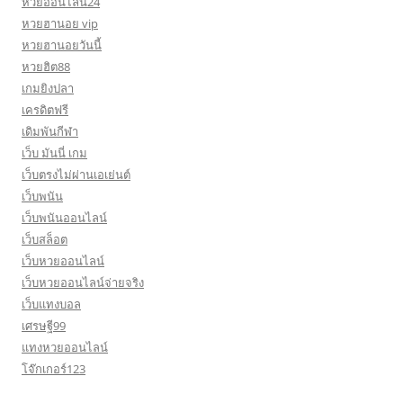
หวยออนไลน์24
หวยฮานอย vip
หวยฮานอยวันนี้
หวยฮิต88
เกมยิงปลา
เครดิตฟรี
เดิมพันกีฬา
เว็บ มันนี่ เกม
เว็บตรงไม่ผ่านเอเย่นต์
เว็บพนัน
เว็บพนันออนไลน์
เว็บสล็อต
เว็บหวยออนไลน์
เว็บหวยออนไลน์จ่ายจริง
เว็บแทงบอล
เศรษฐี99
แทงหวยออนไลน์
โจ๊กเกอร์123