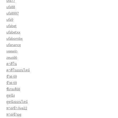
ufa77
ufa88
ufa8997
ufa9
ufabet
ufabetxx
ufabombx
ufanance
veewin
zeus66
คาสิโน
คาสิโนออนไลน์
จ๊วด 69
จ๊วด 69
ซีเกมส์68
ดูหนัง
ดูหนังออนไลน์
ทางเข้า live22
ทางเข้าpg