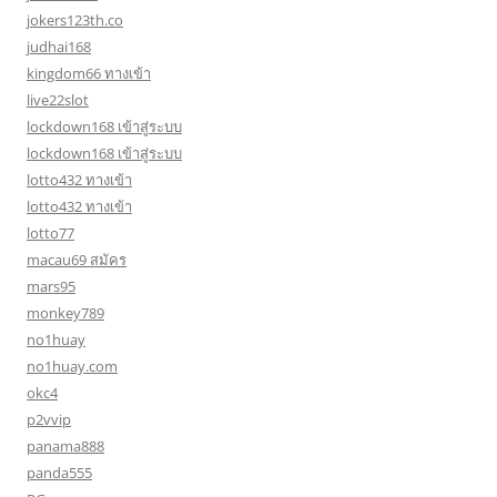
jokers123th.co
judhai168
kingdom66 ทางเข้า
live22slot
lockdown168 เข้าสู่ระบบ
lockdown168 เข้าสู่ระบบ
lotto432 ทางเข้า
lotto432 ทางเข้า
lotto77
macau69 สมัคร
mars95
monkey789
no1huay
no1huay.com
okc4
p2vvip
panama888
panda555