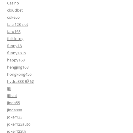
Casino
cloudbet
coke55
fafa 123 slot
faro168
fullslotpg
funny18
funny18.in
happy168
hengjing168
hongkong456
hydra888 สล็อต
Jili
Jilislot
jinda55
jinda888
Joker123
joker123auto
joker123th