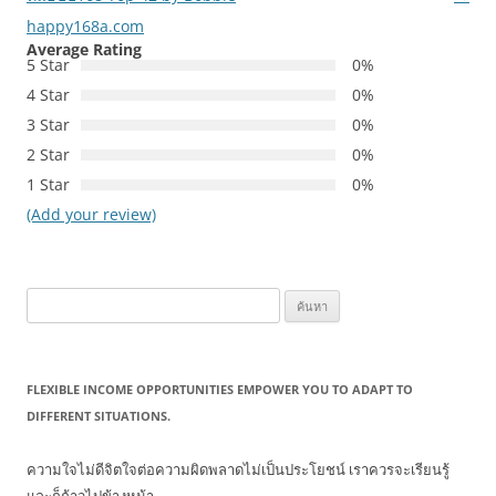
happy168a.com
Average Rating
5 Star
0%
4 Star
0%
3 Star
0%
2 Star
0%
1 Star
0%
(Add your review)
ค้นหา
สำหรับ:
FLEXIBLE INCOME OPPORTUNITIES EMPOWER YOU TO ADAPT TO
DIFFERENT SITUATIONS.
ความใจไม่ดีจิตใจต่อความผิดพลาดไม่เป็นประโยชน์ เราควรจะเรียนรู้