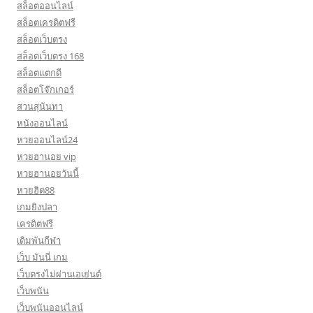
สล็อตออนไลน์
สล็อตเครดิตฟรี
สล็อตเว็บตรง
สล็อตเว็บตรง 168
สล็อตแตกดี
สล็อตโจ๊กเกอร์
สวนสุนันทา
หนังออนไลน์
หวยออนไลน์24
หวยฮานอย vip
หวยฮานอยวันนี้
หวยฮิต88
เกมยิงปลา
เครดิตฟรี
เดิมพันกีฬา
เว็บ มันนี่ เกม
เว็บตรงไม่ผ่านเอเย่นต์
เว็บพนัน
เว็บพนันออนไลน์