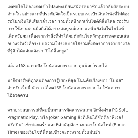
แต่พอใช้ได้ลองกดเข้าไปลงทะเบียนสมัครสมาชิกแล้วก็สัมผัสระบบ
ด้านใน อย่างแรกที่ประทับจิตใจเป็นระบบกระเป๋าเงินลำพังที่ไม่ต้อง
รอโยกเงินให้เสียเวล่ำเวลา รวมทั้งหน้าตาเว็บไซต์ที่ลื่นไหล รองรับ
การใช้งานผ่านมือถือได้อย่างสมบูรณ์แบบ แต่นั่นยังไม่ใช่ไฮไลท์
เด็ดครับผม เนื่องจากว่าสิ่งที่ทำให้ผมตัดสินใจควักทุนมาทดสอบเล่น
อย่างจริงจังคือระบบความโปร่งสบายใสรวมทั้งอัตราการจ่ายรางวัล
ที่รู้สึกได้แจ่มแจ้งว่า “มิได้ล็อกยูส”
สล็อต168 ความปัง โบนัสแตกกระจาย ทุนน้อยก็รวยได้
มาถึงพาร์ทที่ทุกคนต้องการรู้เยอะที่สุด โน่นคือเรื่องของ “โบนัส”
สำหรับเว็บนี้ คำว่า สล็อต168 โบนัสแตกกระจาย ไม่ใช่แค่การ
โอ้อวดครับ
จากประสบการณ์ที่ผมปั่นมาสารพัดสารพันเกม อีกทั้งค่าย PG Soft,
Pragmatic Play, หรือ Joker Gaming สิ่งที่เห็นได้ชัดคือ “ฟีเจอร์
ฟรีสปิน” เข้าบ่อยครั้ง และที่สำคัญคือช่วงเวลาโบนัสไทม์ (Bonus
Time) ของเว็บไซต์นี้ค่อนข้างจะตรงรวมทั้งแม่นยำ