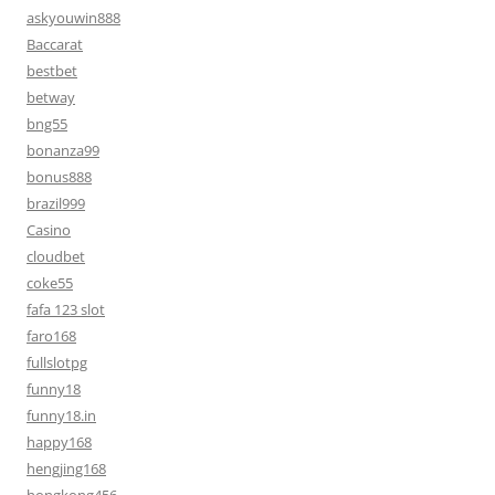
askyouwin888
Baccarat
bestbet
betway
bng55
bonanza99
bonus888
brazil999
Casino
cloudbet
coke55
fafa 123 slot
faro168
fullslotpg
funny18
funny18.in
happy168
hengjing168