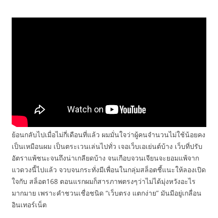
ย้อนกลับไปเมื่อไม่กี่เดือนที่แล้ว ผมมั่นใจว่าผู้คนจำนวนไม่ใช้น้อยคง
เป็นเหมือนผม เป็นตระเวนเล่นไปทั่ว เจอเว็บเอเย่นต์บ้าง เว็บที่ปรับ
อัตราแพ้ชนะจนถึงน่าเกลียดบ้าง จนเกือบจวนเจียนจะยอมแพ้จาก
แวดวงนี้ไปแล้ว จวบจนกระทั่งมีเพื่อนในกลุ่มสล็อตชี้แนะให้ลองเปิด
ใจกับ สล็อต168 ตอนแรกผมก็สารภาพตรงๆว่าไม่ได้มุ่งหวังอะไร
มากมาย เพราะคำชวนเชื่อชนิด “เว็บตรง แตกง่าย” มันมีอยู่เกลื่อน
อินเทอร์เน็ต