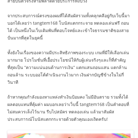
สายปั่นตัวจริงห้ามพลาดด้วยประการทั้งปวง
จากประสบการณ์ตรงของผมที่ได้สัมผัสรวมทั้งคลุกคลีอยู่กับเว็บนี้มา
บอกได้เลยว่า tangtem168 โบนัสแตกกระจาย ทดลองเล่นฟรี ถอน
ได้ เป็นหนึ่งในเว็บเดิมพันที่ตอบโจทย์และเข้าใจธรรมชาติของสาย
ปั่นมากที่สุดในยุคนี้
ทั้งยังในเรื่องของความมีประสิทธิภาพของระบบ เกมที่มีให้เลือกเล่น
มากมาย โปรโมชั่นที่เอื้อประโยชน์ให้กับผู้เล่นจริงๆและก็ที่สำคัญ
ที่สุดเป็น “ความแน่นอนด้านการเงิน” แตกแสนถอนแสน แตกล้าน
ถอนล้าน ระบบออโต้ดำเนินงานไวมาก เงินฝากบัญชีข้างในไม่กี่
วินาที
ถ้าหากคุณกำลังมองหาแหล่งทำเงินป้อมคง ไม่มีอันตราย รวมทั้งได้
ผลตอบแทนที่คุ้มค่า ผมบอกเลยว่าเว็บนี้ tangtem168 เป็นคำตอบที่
ไม่สมควรเล็งไว้นาน รีบไปสมัคร ทดลองเล่น แล้วมาสัมผัส
ประสบการณ์โบนัสแตกกระจายด้วยตัวคุณเองเถิดครับ!