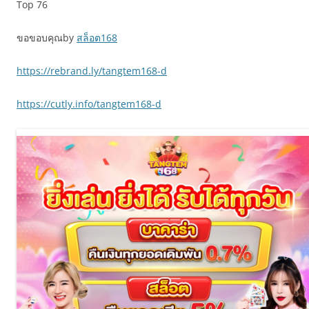
Top 76
ขอขอบคุณby
สล็อต168
https://rebrand.ly/tangtem168-d
https://cutly.info/tangtem168-d