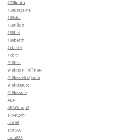
123lionth
1688sagame
168slot
168สล็อต
188bet
188betth
1xbetth
1xbit1
918Kiss
918kiss ดาวน์โหลด
918kiss เข้าสู่ระบบ
918kissauto
918kissme
ABA
ABAGroup2
allbet24hr
alot66
alot666
amb888