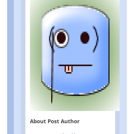
About Post Author