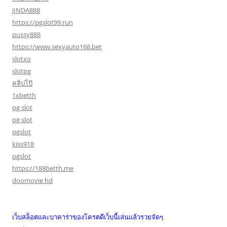
JINDA888
https://pgslot99.run
pussy888
https://www.sexyauto168.bet
slotxo
slotpg
คลิปโป๊
1xbetth
pg slot
pg slot
pgslot
kiss918
pgslot
https://188betth.me
doomovie hd
เว็บสล็อตและบาคาร่าของโครตดีเว็บนี้เล่นแล้วรวยจัดๆ