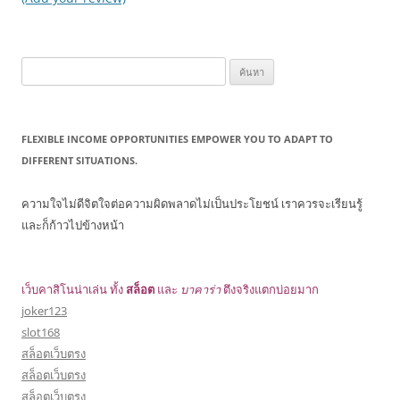
ค้นหา
สำหรับ:
FLEXIBLE INCOME OPPORTUNITIES EMPOWER YOU TO ADAPT TO
DIFFERENT SITUATIONS.
ความใจไม่ดีจิตใจต่อความผิดพลาดไม่เป็นประโยชน์ เราควรจะเรียนรู้
และก็ก้าวไปข้างหน้า
เว็บคาสิโนน่าเล่น ทั้ง
สล็อต
และ
บาคาร่า
ตึงจริงแตกบ่อยมาก
joker123
slot168
สล็อตเว็บตรง
สล็อตเว็บตรง
สล็อตเว็บตรง