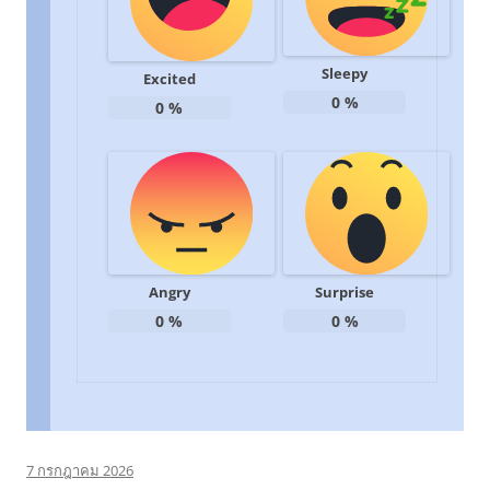
Sleepy
Excited
0
%
0
%
Angry
Surprise
0
%
0
%
7 กรกฎาคม 2026