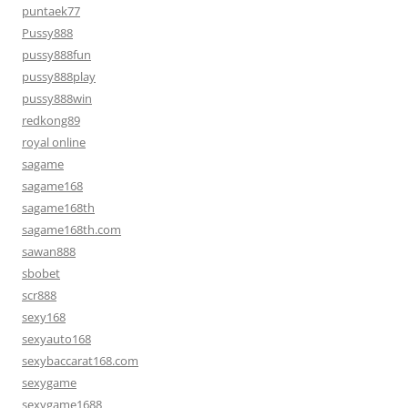
puntaek77
Pussy888
pussy888fun
pussy888play
pussy888win
redkong89
royal online
sagame
sagame168
sagame168th
sagame168th.com
sawan888
sbobet
scr888
sexy168
sexyauto168
sexybaccarat168.com
sexygame
sexygame1688