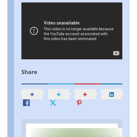
Share