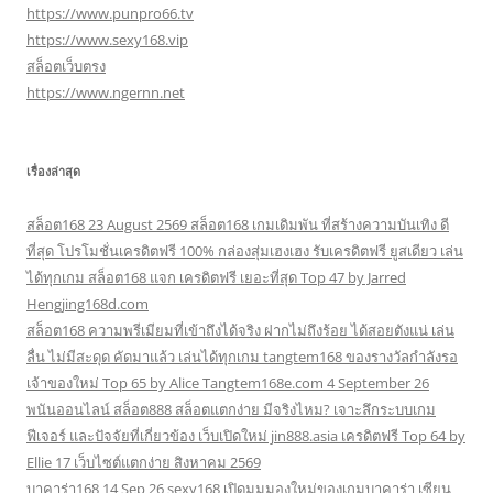
https://www.punpro66.tv
https://www.sexy168.vip
สล็อตเว็บตรง
https://www.ngernn.net
เรื่องล่าสุด
สล็อต168 23 August 2569 สล็อต168 เกมเดิมพัน ที่สร้างความบันเทิง ดี
ที่สุด โปรโมชั่นเครดิตฟรี 100% กล่องสุ่มเฮงเฮง รับเครดิตฟรี ยูสเดียว เล่น
ได้ทุกเกม สล็อต168 แจก เครดิตฟรี เยอะที่สุด Top 47 by Jarred
Hengjing168d.com
สล็อต168 ความพรีเมียมที่เข้าถึงได้จริง ฝากไม่ถึงร้อย ได้สอยตังแน่ เล่น
ลื่น ไม่มีสะดุด คัดมาแล้ว เล่นได้ทุกเกม tangtem168 ของรางวัลกำลังรอ
เจ้าของใหม่ Top 65 by Alice Tangtem168e.com 4 September 26
พนันออนไลน์ สล็อต888 สล็อตแตกง่าย มีจริงไหม? เจาะลึกระบบเกม
ฟีเจอร์ และปัจจัยที่เกี่ยวข้อง เว็บเปิดใหม่ jin888.asia เครดิตฟรี Top 64 by
Ellie 17 เว็บไซต์แตกง่าย สิงหาคม 2569
บาคาร่า168 14 Sep 26 sexy168 เปิดมุมมองใหม่ของเกมบาคาร่า เซียน