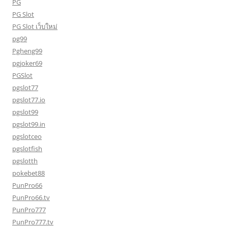
PG
PG Slot
PG Slot เว็บใหม่
pg99
Pgheng99
pgjoker69
PGSlot
pgslot77
pgslot77.io
pgslot99
pgslot99.in
pgslotceo
pgslotfish
pgslotth
pokebet88
PunPro66
PunPro66.tv
PunPro777
PunPro777.tv