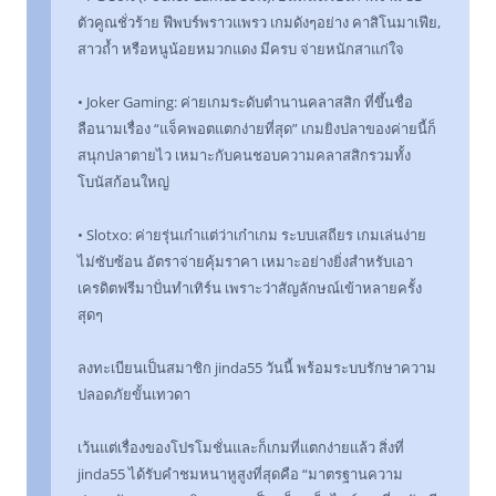
ตัวคูณชั่วร้าย ฟีพบร์พราวแพรว เกมดังๆอย่าง คาสิโนมาเฟีย,
สาวถ้ำ หรือหนูน้อยหมวกแดง มีครบ จ่ายหนักสาแก่ใจ
• Joker Gaming: ค่ายเกมระดับตำนานคลาสสิก ที่ขึ้นชื่อ
ลือนามเรื่อง “แจ็คพอตแตกง่ายที่สุด” เกมยิงปลาของค่ายนี้ก็
สนุกปลาตายไว เหมาะกับคนชอบความคลาสสิกรวมทั้ง
โบนัสก้อนใหญ่
• Slotxo: ค่ายรุ่นเก๋าแต่ว่าเก๋าเกม ระบบเสถียร เกมเล่นง่าย
ไม่ซับซ้อน อัตราจ่ายคุ้มราคา เหมาะอย่างยิ่งสำหรับเอา
เครดิตฟรีมาปั่นทำเทิร์น เพราะว่าสัญลักษณ์เข้าหลายครั้ง
สุดๆ
ลงทะเบียนเป็นสมาชิก jinda55 วันนี้ พร้อมระบบรักษาความ
ปลอดภัยขั้นเทวดา
เว้นแต่เรื่องของโปรโมชั่นและก็เกมที่แตกง่ายแล้ว สิ่งที่
jinda55 ได้รับคำชมหนาหูสูงที่สุดคือ “มาตรฐานความ