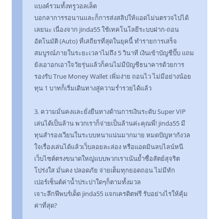
แบงค์รวมทั้งทรูวอลเล็ต
บอกลาการรอนานและก็การส่งสลิปให้แอดไม่นตรวจไปได้
เลยนะ เนื่องจาก jinda55 ใช้เทคโนโลยีระบบฝาก-ถอน
อัตโนมัติ (Auto) ที่เสถียรที่สุดในยุคนี้ ทำรายการเสร็จ
สมบูรณ์ภายในระยะเวลาไม่ถึง 5 วินาที เงินเข้าบัญชีปั๊บ แถม
ยังเอาอกเอาใจวัยรุ่นแล้วก็คนไม่มีบัญชีธนาคารด้วยการ
รองรับ True Money Wallet เพิ่มง่าย ถอนไว ไม่มีอย่างน้อย
ทุน 1 บาทก็เริ่มเดินทางสู่ความร่ำรวยได้แล้ว
3. ความมั่นคงและยั่งยืนทางด้านการเงินระดับ Super VIP
เล่นได้เป็นล้าน พวกเราก็จ่ายเป็นล้านค่ะคุณพี่! jinda55 มี
ทุนสำรองเวียนในระบบหนาแน่นมากมาย หมดปัญหากังวล
ใจเรื่องเล่นได้แล้วเว็บลอยละล่อง หรือแอดมินลบไลน์หนี
เว็บไซต์ตรงขนาดใหญ่แบบพวกเราเน้นย้ำซื่อสัตย์สุจริต
โปร่งใส มั่นคง ปลอดภัย จ่ายเต็มทุกยอดถอน ไม่มีหัก
เปอร์เซ็นต์ค่าน้ำประปาใดๆก็ตามทั้งมวล
เจาะลึกฟีพบร์เด็ด jinda55 แจกเครดิตฟรี รับอย่างไรให้คุ้ม
ค่าที่สุด?