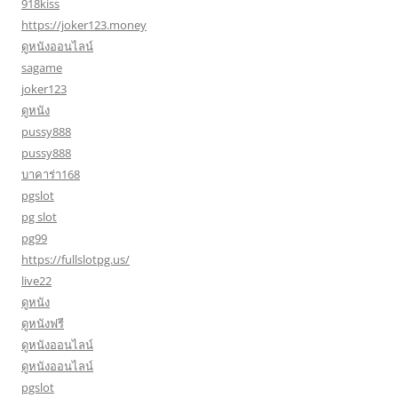
918kiss
https://joker123.money
ดูหนังออนไลน์
sagame
joker123
ดูหนัง
pussy888
pussy888
บาคาร่า168
pgslot
pg slot
pg99
https://fullslotpg.us/
live22
ดูหนัง
ดูหนังฟรี
ดูหนังออนไลน์
ดูหนังออนไลน์
pgslot