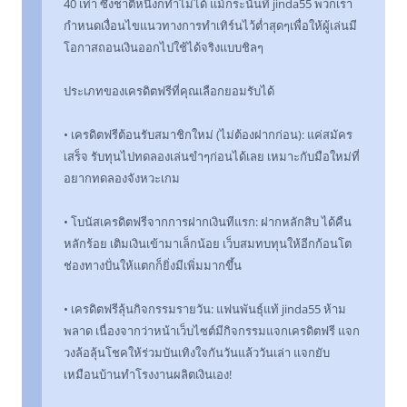
40 เท่า ซึ่งชาติหนึ่งก็ทำไม่ได้ แม้กระนั้นที่ jinda55 พวกเรา
กำหนดเงื่อนไขแนวทางการทำเทิร์นไว้ต่ำสุดๆเพื่อให้ผู้เล่นมี
โอกาสถอนเงินออกไปใช้ได้จริงแบบชิลๆ
ประเภทของเครดิตฟรีที่คุณเลือกยอมรับได้
• เครดิตฟรีต้อนรับสมาชิกใหม่ (ไม่ต้องฝากก่อน): แค่สมัคร
เสร็จ รับทุนไปทดลองเล่นขำๆก่อนได้เลย เหมาะกับมือใหม่ที่
อยากทดลองจังหวะเกม
• โบนัสเครดิตฟรีจากการฝากเงินทีแรก: ฝากหลักสิบ ได้คืน
หลักร้อย เติมเงินเข้ามาเล็กน้อย เว็บสมทบทุนให้อีกก้อนโต
ช่องทางปั่นให้แตกก็ยิ่งมีเพิ่มมากขึ้น
• เครดิตฟรีลุ้นกิจกรรมรายวัน: แฟนพันธุ์แท้ jinda55 ห้าม
พลาด เนื่องจากว่าหน้าเว็บไซต์มีกิจกรรมแจกเครดิตฟรี แจก
วงล้อลุ้นโชคให้ร่วมบันเทิงใจกันวันแล้ววันเล่า แจกยับ
เหมือนบ้านทำโรงงานผลิตเงินเอง!