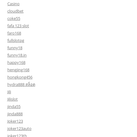
Casino
cloudbet
coke55
fafa 123 slot
faro168
fullslotpg
funny18
funny18.in
happy168
hengjing168
hongkong456
hydra888 สล็อต
Jili
Jilislot
jinda55
jinda888
Joker123
joker123auto
joker123th