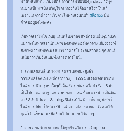
มาใหม่เป็นพันๆเว็บไซต์ แต่ว่าทำไมชื่อของ jinda55 ถึงพุ่ง
ทะยานขึ้นมาเป็นขวัญใจคนท้องถิ่นได้อย่างเร็ว? โน่นก็
เพราะเหตุว่าคำว่า “เว็บตรงไม่ผ่านเอเย่นต์”
สล็อต55
มัน
ค้ำคออยู่ยังไงล่ะค่ะ
เว็บพวกเราไม่ใช่เว็บผู้แทนที่ไปเช่าลิขสิทธิ์ต่อคนอื่นๆมาเปิด
แม้กระนั้นพวกเราเป็นเจ้าของแพลตฟอร์มตัวจริง เสียงจริง ที่
ส่งตรงความเพลิดเพลินมาจากคาสิโนระดับสากล มีจุดเด่นที่
เหนือกว่าเว็บอื่นแบบทิ้งห่าง ดังต่อไปนี้:
1. ระบบลิขสิทธิ์แท้ 100% อัตราแตกชนะสูงลิ่ว
การเล่นสล็อตเว็บไซต์ตรงอย่าง jinda55 มันเริ่ดตรงที่ตัวเกม
ไม่มีการปรับปรุงค่าใดๆทั้งนั้น อัตราชนะ หรือค่า Win Rate
เป็นไปตามมาตรฐานสากลของค่ายเกมชั้นแนวหน้า (เป็นต้น
ว่า PG Soft, Joker Gaming, Slotxo) ไม่มีการล็อคยูสเซอร์
ไม่มีการปล่อยให้ชนะสลับแพ้แบบแปลกๆดวงมา จังหวะได้
คุณก็รับแจ็คพอตหลักล้านไปนอนกอดได้ง่ายๆ
2. ฝาก-ถอน ด้วยระบบออโต้สุดอัจฉริยะ รองรับทุกระบบ