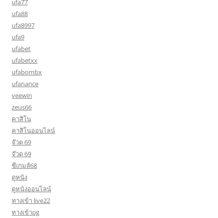
ufa77
ufa88
ufa8997
ufa9
ufabet
ufabetxx
ufabombx
ufanance
veewin
zeus66
คาสิโน
คาสิโนออนไลน์
จ๊วด 69
จ๊วด 69
ซีเกมส์68
ดูหนัง
ดูหนังออนไลน์
ทางเข้า live22
ทางเข้าpg