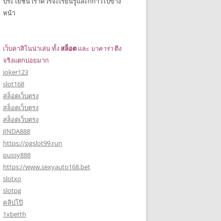
ประโยชน์ เราควรจะเรียนรู้และก็ก้าวไปข้าง
หน้า
เว็บคาสิโนน่าเล่น ทั้ง
สล็อต
และ
บาคาร่า
ตึง
จริงแตกบ่อยมาก
joker123
slot168
สล็อตเว็บตรง
สล็อตเว็บตรง
สล็อตเว็บตรง
JINDA888
https://pgslot99.run
pussy888
https://www.sexyauto168.bet
slotxo
slotpg
คลิปโป๊
1xbetth