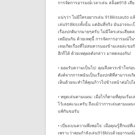
การจัดการอารมณ์เวลาเล่น สล็อต918 เสีย 
แน่ๆว่า ไม่มีใครอยากเล่น 918kissauto 
เล่น918kissทั้งนั้น แต่อันที่จริง มันอาจจะเ
เรื่องปกติมากมายๆครับ ไม่มีใครเล่นเสียต
เหมือนกัน ด้วยเหตุนี้ การจัดการอารมณ์ในขณ
เลยเกิดเรื่องที่ไม่สมควรมองข้ามเลยล่ะขอ
อีกก็ได้ ด้วยเหตุผลดังกล่าว มาทดลองกัน!
• ยอมรับความเป็นไป: คุณจึงควรเข้าใจก่อ
ตังค์จากการพนันเป็นเรื่องปกติที่สามารถเก
เห็นด้วยจะทำให้คุณก้าวไปข้างหน้าต่อไปได
• หยุดเล่นตามแผน: เมื่อไรก็ตามที่คุณเริ่
ไว้เลยคะนะครับ ถึงแม้ว่าการเล่นตามแผนจะเ
แพ้กันขอรับ
• เบี่ยงเบนความพึงพอใจ: เมื่อคุณรู้สึกแย่
เพราะว่าคุณกำลังเล่น918kissด้วยอารมณ์