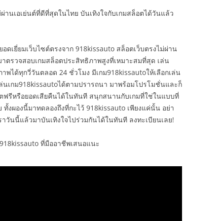
านเอเย่นต์ที่ดีที่สุดในไทย บันเทิงใจกับเกมสล็อตได้วันแล้ว
ยอดเยี่ยมเว็บไซต์ตรงจาก 918kissauto สล็อตเว็บตรงไม่ผ่าน
าคุณมาตรวจสอบเกมสล็อตประสิทธิภาพสูงที่เหมาะสมที่สุด เล่น
ได้ทุกวี่วันตลอด 24 ชั่วโมง มีเกม918kissautoให้เลือกเล่น
่นเกม918kissautoได้ตามปรารถนา มาพร้อมโปรโมชั่นและก็
ตฟรีหรือยอดเสียคืนได้ในทันที สนุกสนานกับเกมที่ใช่ในแบบที่
 ทั้งผองนี้มาทดลองถึงที่กะไว้ 918kissauto เพียงแค่นั้น อย่า
วันนี้แล้วมาบันเทิงใจไปร่วมกันได้ในทันที ลงทะเบียนเลย!
 918kissauto ที่มืออาชีพเสนอแนะ