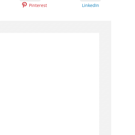
Pinterest
LinkedIn