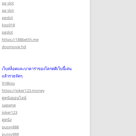
pg slot
pg slot
pgslot
kiss918
pgslot
https://188betth.me
doomovie hd
เว็บสล็อตและบาคาร่าของโครตดีเว็บนี้เล่น
แล้วรวยจัดๆ
918kiss
https://joker123.money
ดูหนังออนไลน์
sagame
joker123
ดูหนัง
pussy888
pussy888