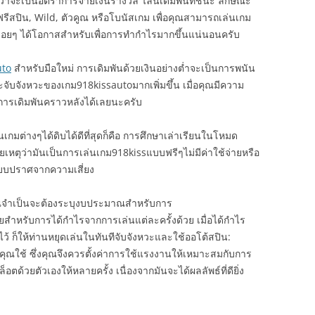
ม่ว่าจะเป็นอัตราการจ่ายเงินรางวัล ไลน์เดิมพันที่ชนะ ลักษณะ
รีสปิน, Wild, ตัวคูณ หรือโบนัสเกม เพื่อคุณสามารถเล่นเกม
รื่อยๆ ได้โอกาสสำหรับเพื่อการทำกำไรมากขึ้นแน่นอนครับ
uto
สำหรับมือใหม่ การเดิมพันด้วยเงินอย่างต่ำจะเป็นการพนัน
ับจังหวะของเกม918kissautoมากเพิ่มขึ้น เมื่อคุณมีความ
้ในการเดิมพันคราวหลังได้เลยนะครับ
นเกมต่างๆได้ดิบได้ดีที่สุดก็คือ การศึกษาเล่าเรียนในโหมด
เหตุว่ามันเป็นการเล่นเกม918kissแบบฟรีๆไม่มีค่าใช้จ่ายหรือ
แบบปราศจากความเสี่ยง
ุณจำเป็นจะต้องระบุงบประมาณสำหรับการ
ยสำหรับการได้กำไรจากการเล่นแต่ละครั้งด้วย เมื่อได้กำไร
้ ก็ให้ท่านหยุดเล่นในทันทีจับจังหวะและใช้ออโต้สปิน:
ุณใช้ ซึ่งคุณจึงควรตั้งค่าการใช้แรงงานให้เหมาะสมกับการ
ด้วยตัวเองให้หลายครั้ง เนื่องจากมันจะได้ผลลัพธ์ที่ดียิ่ง