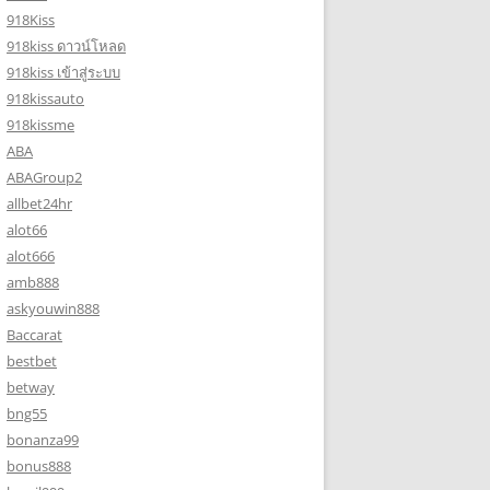
918Kiss
918kiss ดาวน์โหลด
918kiss เข้าสู่ระบบ
918kissauto
918kissme
ABA
ABAGroup2
allbet24hr
alot66
alot666
amb888
askyouwin888
Baccarat
bestbet
betway
bng55
bonanza99
bonus888