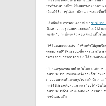
เกม918kissautoให้รู้เรื่องก่อนเล่นเสมอ ไ
การทำงานของฟีพบร์พิเศษต่างๆอย่างเช่น ฟ
สล็อต918ต่างๆได้อย่างมีคุณภาพเยอะขึ้นเ
• เริ่มต้นด้วยการพนันอย่างน้อย:
918kissa
เพื่อตรวจสอบรูปแบบของเกมสล็อต918 และจ
เคยชินกับเกมนั้นๆแล้ว ค่อยเพิ่มเงินที่ใช
• ใช้โหมดทดลองเล่น: สิ่งที่จะทำให้คุณเรีย
ทดลองเล่น918kissautoนี่แหละนะครับ ด้วย
กรอบเวลามาจำกัด เล่าเรียนได้อย่างมาก
• กำหนดจุดมุ่งหมายสำหรับในการเล่น: ค
เล่น918kissautoแต่ละครั้ง รวมถึงเป้าหมา
ตามจุดหมายหรือขาดทุนในระดับที่ระบุเอาไว
เกม918kissautoส่วนมากจะมีออโต้สปินให้ค
เล่น918kissด้วย มานะจับจังหวะการสปินสล็อต
กว่านั่นเองครับ