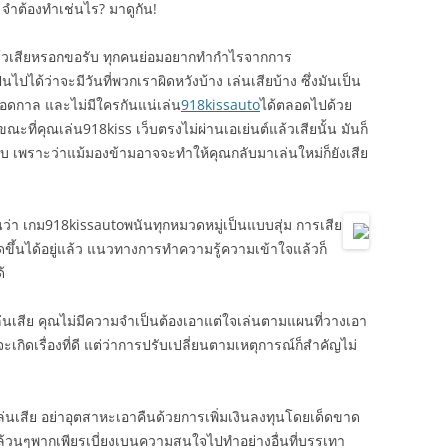
จำต้องทำเช่นไร? มาดูกัน!
แล้วเสียหรอกขอรับ ทุกคนย่อมอยากทำกำไรจากการ
ป็นไปได้ว่าจะมีวันที่พวกเราผิดหวังบ้าง เล่นเสียบ้าง ซึ่งมันเป็น
ลอดกาล และไม่มีใครกันแน่เล่น
918kissauto
ได้ตลอดไปด้วย
ะที่คุณเล่น918kiss เว็บตรงไม่ผ่านเอเย่นต์แล้วเสียนั้น มันก็
รับ เพราะว่าแม้มองข้ามอาจจะทำให้คุณกลับมาเล่นใหม่ก็ยังเสีย
นว่า เกม918kissautoพนันทุกหมวดหมู่เป็นแบบสุ่ม การเสีย
ิดขึ้นได้อยู่แล้ว แนวทางการทำความรู้ความเข้าใจแล้วก็
้
มเล่นเสีย คุณไม่มีความจำเป็นต้องเอาแต่ใจเล่นตามแผนที่วางเอา
กิดเรื่องที่ดี แต่ว่าการปรับเปลี่ยนตามเหตุการณ์ก็สำคัญไม่
ที่เล่นเสีย อย่าอุตสาหะเอาคืนด้วยการเพิ่มเงินลงทุนโดยเด็ดขาด
ล้วนๆพากเพียรเบี่ยงเบนความสนใจไปทำอย่างอื่นที่บรรเทา