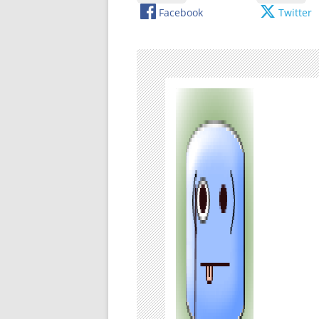
Facebook
Twitter