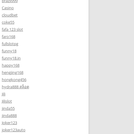
brazil999
Casino
cloudbet
coke55
fafa 123 slot
faro168
fullslotpg
funny18
funny18.in
happy168
hengjing168
hongkong456
hydra888 สล็อต
Jili
Jilislot
jinda55
jinda888
Joker123
joker123auto