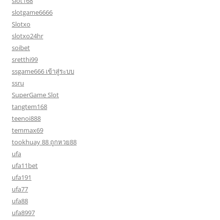
slot168
slotgame6666
Slotxo
slotxo24hr
soibet
sretthi99
ssgame666 เข้าสู่ระบบ
ssru
SuperGame Slot
tangtem168
teenoi888
temmax69
tookhuay 88 ถูกหวย88
ufa
ufa11bet
ufa191
ufa77
ufa88
ufa8997