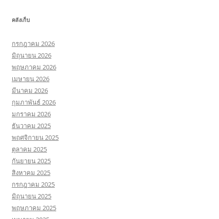
คลังเก็บ
กรกฎาคม 2026
มิถุนายน 2026
พฤษภาคม 2026
เมษายน 2026
มีนาคม 2026
กุมภาพันธ์ 2026
มกราคม 2026
ธันวาคม 2025
พฤศจิกายน 2025
ตุลาคม 2025
กันยายน 2025
สิงหาคม 2025
กรกฎาคม 2025
มิถุนายน 2025
พฤษภาคม 2025