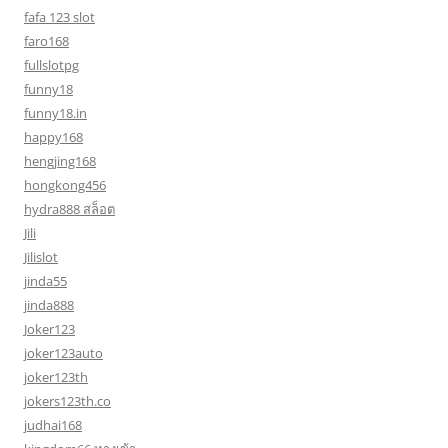
fafa 123 slot
faro168
fullslotpg
funny18
funny18.in
happy168
hengjing168
hongkong456
hydra888 สล็อต
Jili
Jilislot
jinda55
jinda888
Joker123
joker123auto
joker123th
jokers123th.co
judhai168