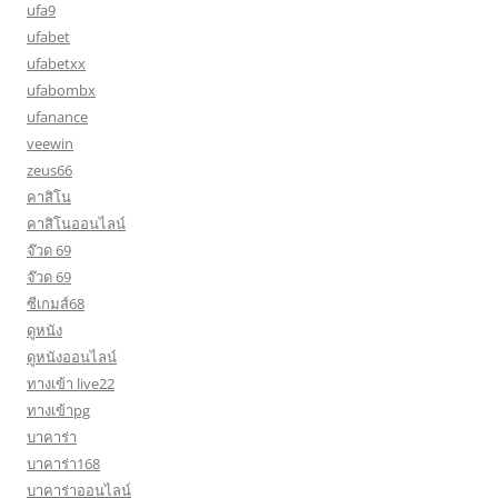
ufa9
ufabet
ufabetxx
ufabombx
ufanance
veewin
zeus66
คาสิโน
คาสิโนออนไลน์
จ๊วด 69
จ๊วด 69
ซีเกมส์68
ดูหนัง
ดูหนังออนไลน์
ทางเข้า live22
ทางเข้าpg
บาคาร่า
บาคาร่า168
บาคาร่าออนไลน์