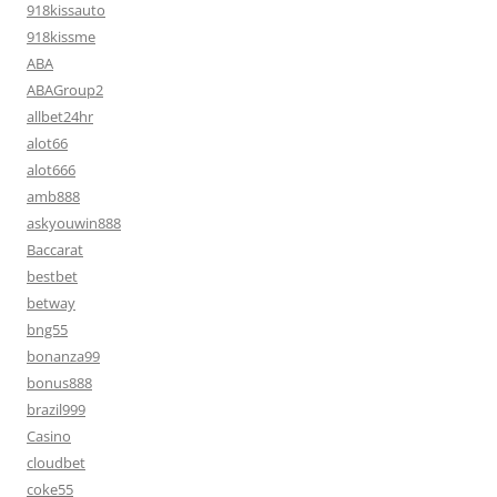
918kissauto
918kissme
ABA
ABAGroup2
allbet24hr
alot66
alot666
amb888
askyouwin888
Baccarat
bestbet
betway
bng55
bonanza99
bonus888
brazil999
Casino
cloudbet
coke55