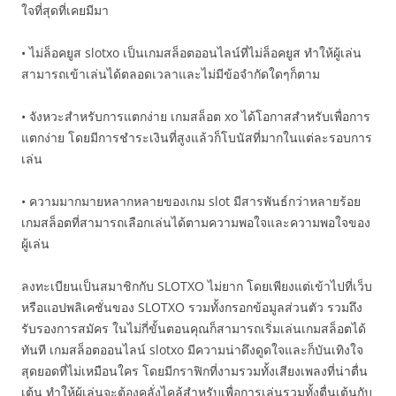
ใจที่สุดที่เคยมีมา
• ไม่ล็อคยูส slotxo เป็นเกมสล็อตออนไลน์ที่ไม่ล็อคยูส ทำให้ผู้เล่น
สามารถเข้าเล่นได้ตลอดเวลาและไม่มีข้อจำกัดใดๆก็ตาม
• จังหวะสำหรับการแตกง่าย เกมสล็อต xo ได้โอกาสสำหรับเพื่อการ
แตกง่าย โดยมีการชำระเงินที่สูงแล้วก็โบนัสที่มากในแต่ละรอบการ
เล่น
• ความมากมายหลากหลายของเกม slot มีสารพันธ์กว่าหลายร้อย
เกมสล็อตที่สามารถเลือกเล่นได้ตามความพอใจและความพอใจของ
ผู้เล่น
ลงทะเบียนเป็นสมาชิกกับ SLOTXO ไม่ยาก โดยเพียงแต่เข้าไปที่เว็บ
หรือแอปพลิเคชั่นของ SLOTXO รวมทั้งกรอกข้อมูลส่วนตัว รวมถึง
รับรองการสมัคร ในไม่กี่ขั้นตอนคุณก็สามารถเริ่มเล่นเกมสล็อตได้
ทันที เกมสล็อตออนไลน์ slotxo มีความน่าดึงดูดใจและก็บันเทิงใจ
สุดยอดที่ไม่เหมือนใคร โดยมีกราฟิกที่งามรวมทั้งเสียงเพลงที่น่าตื่น
เต้น ทำให้ผู้เล่นจะต้องคลั่งไคล้สำหรับเพื่อการเล่นรวมทั้งตื่นเต้นกับ