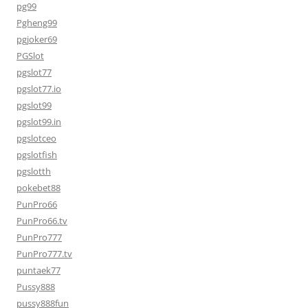
pg99
Pgheng99
pgjoker69
PGSlot
pgslot77
pgslot77.io
pgslot99
pgslot99.in
pgslotceo
pgslotfish
pgslotth
pokebet88
PunPro66
PunPro66.tv
PunPro777
PunPro777.tv
puntaek77
Pussy888
pussy888fun