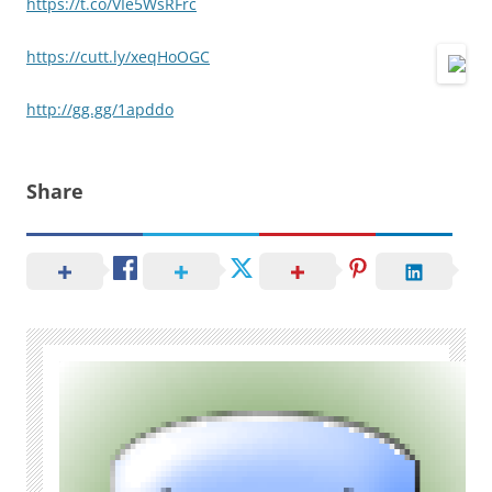
https://t.co/VIe5WsRFrc
https://cutt.ly/xeqHoOGC
http://gg.gg/1apddo
Share