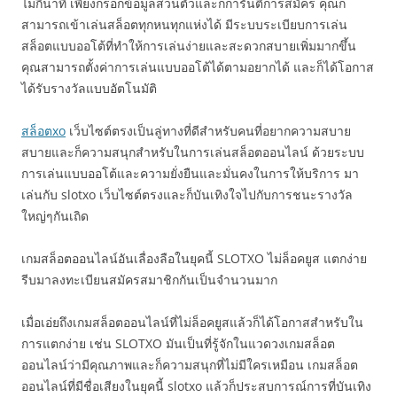
ไม่กี่นาที เพียงกรอกข้อมูลส่วนตัวและก็การันตีการสมัคร คุณก็
สามารถเข้าเล่นสล็อตทุกหนทุกแห่งได้ มีระบบระเบียบการเล่น
สล็อตแบบออโต้ที่ทำให้การเล่นง่ายและสะดวกสบายเพิ่มมากขึ้น
คุณสามารถตั้งค่าการเล่นแบบออโต้ได้ตามอยากได้ และก็ได้โอกาส
ได้รับรางวัลแบบอัตโนมัติ
สล็อตxo
เว็บไซต์ตรงเป็นลู่ทางที่ดีสำหรับคนที่อยากความสบาย
สบายและก็ความสนุกสำหรับในการเล่นสล็อตออนไลน์ ด้วยระบบ
การเล่นแบบออโต้และความยั่งยืนและมั่นคงในการให้บริการ มา
เล่นกับ slotxo เว็บไซต์ตรงและก็บันเทิงใจไปกับการชนะรางวัล
ใหญ่ๆกันเถิด
เกมสล็อตออนไลน์อันเลื่องลือในยุคนี้ SLOTXO ไม่ล็อคยูส แตกง่าย
รีบมาลงทะเบียนสมัครสมาชิกกันเป็นจำนวนมาก
เมื่อเอ่ยถึงเกมสล็อตออนไลน์ที่ไม่ล็อคยูสแล้วก็ได้โอกาสสำหรับใน
การแตกง่าย เช่น SLOTXO มันเป็นที่รู้จักในแวดวงเกมสล็อต
ออนไลน์ว่ามีคุณภาพและก็ความสนุกที่ไม่มีใครเหมือน เกมสล็อต
ออนไลน์ที่มีชื่อเสียงในยุคนี้ slotxo แล้วก็ประสบการณ์การที่บันเทิง