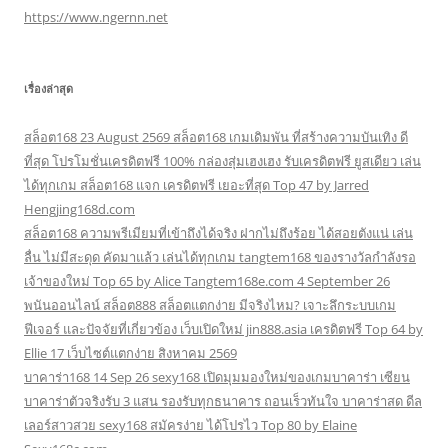
https://www.ngernn.net
เรื่องล่าสุด
สล็อต168 23 August 2569 สล็อต168 เกมเดิมพัน ที่สร้างความบันเทิง ดี
ที่สุด โปรโมชั่นเครดิตฟรี 100% กล่องสุ่มเฮงเฮง รับเครดิตฟรี ยูสเดียว เล่น
ได้ทุกเกม สล็อต168 แจก เครดิตฟรี เยอะที่สุด Top 47 by Jarred
Hengjing168d.com
สล็อต168 ความพรีเมียมที่เข้าถึงได้จริง ฝากไม่ถึงร้อย ได้สอยตังแน่ เล่น
ลื่น ไม่มีสะดุด คัดมาแล้ว เล่นได้ทุกเกม tangtem168 ของรางวัลกำลังรอ
เจ้าของใหม่ Top 65 by Alice Tangtem168e.com 4 September 26
พนันออนไลน์ สล็อต888 สล็อตแตกง่าย มีจริงไหม? เจาะลึกระบบเกม
ฟีเจอร์ และปัจจัยที่เกี่ยวข้อง เว็บเปิดใหม่ jin888.asia เครดิตฟรี Top 64 by
Ellie 17 เว็บไซต์แตกง่าย สิงหาคม 2569
บาคาร่า168 14 Sep 26 sexy168 เปิดมุมมองใหม่ของเกมบาคาร่า เซียน
บาคาร่าตัวจริงรับ 3 แสน รองรับทุกธนาคาร ถอนเร็วทันใจ บาคาร่าสด ดีล
เลอร์สาวสวย sexy168 สมัครง่าย ได้โปรไว Top 80 by Elaine