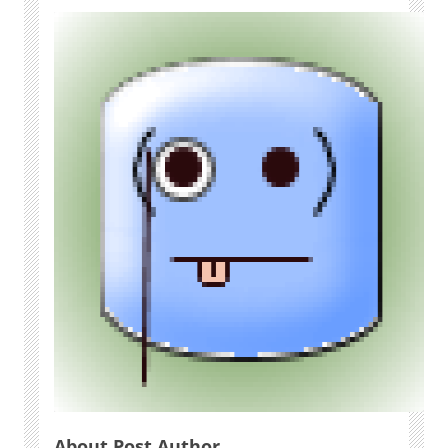
About Post Author