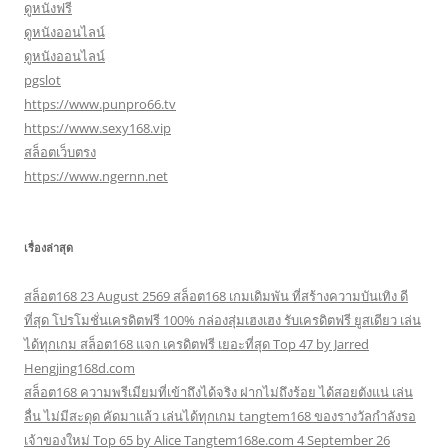
ดูหนังฟรี
ดูหนังออนไลน์
ดูหนังออนไลน์
pgslot
https://www.punpro66.tv
https://www.sexy168.vip
สล็อตเว็บตรง
https://www.ngernn.net
เรื่องล่าสุด
สล็อต168 23 August 2569 สล็อต168 เกมเดิมพัน ที่สร้างความบันเทิง ดี
ที่สุด โปรโมชั่นเครดิตฟรี 100% กล่องสุ่มเฮงเฮง รับเครดิตฟรี ยูสเดียว เล่น
ได้ทุกเกม สล็อต168 แจก เครดิตฟรี เยอะที่สุด Top 47 by Jarred
Hengjing168d.com
สล็อต168 ความพรีเมียมที่เข้าถึงได้จริง ฝากไม่ถึงร้อย ได้สอยตังแน่ เล่น
ลื่น ไม่มีสะดุด คัดมาแล้ว เล่นได้ทุกเกม tangtem168 ของรางวัลกำลังรอ
เจ้าของใหม่ Top 65 by Alice Tangtem168e.com 4 September 26