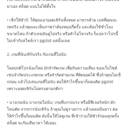
มาเอง สล็อต แบบไม่ได้ตั้งใจ
• เช็กให้ชัวร์: ให้คุณเอายอดเทิร์นทั้งหมด มาหารด้วย เบทที่คุณจะ
กดจริง แล้วคุณจะเห็นภาพว่าต้องหมุนกี่ครั้ง และต้องใช้ชั่วโมง
ขนาดไหน ถ้าตัวเลขมันดูไม่จริง หรือทำไม่ไหวจริง ก็แปลว่าโปรนี้
ไม่เข้ากับสไตล์เรา pgslot แค่นั้นเลย
2. เกมที่นับเทิร์นจริง กับเกมที่ไม่นับ
โดยปกติโปรน้องใหม่ มักจำกัดเกม เพื่อกันความเสี่ยง ของเว็บไซต์
เช่นจำกัดประเภทเกม หรือจำกัดค่ายเกม ที่คิดยอดได้ ซึ่งถ้าคุณไม่เช็
กก่อน แล้วไปเล่นเกมที่ไม่นับ ต่อให้กำไรขึ้นมาก็ถอนติด pgslot
เพราะยอดเทิร์นไม่ครบตามกติกา
• บางเกมนับ บางเกมไม่นับ: เกมที่แกว่งแรง หรือมีฟีเจอร์หนัก มัก
โดนตัด จากการนับเทิร์น ถ้าคุณไม่ดูรายการ แล้วเผลอปั่นยาว ต่อ
ให้กำไรขึ้นก็ถอนติด ดังนั้นให้ไล่ดูเกม ที่เข้าร่วมให้ชัวร์ก่อนทุกครั้ง
สล็อต จะกันเสียเวลา ได้เยอะ