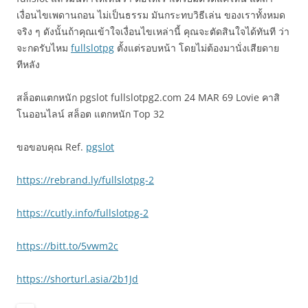
เงื่อนไขเพดานถอน ไม่เป็นธรรม มันกระทบวิธีเล่น ของเราทั้งหมด
จริง ๆ ดังนั้นถ้าคุณเข้าใจเงื่อนไขเหล่านี้ คุณจะตัดสินใจได้ทันที ว่า
จะกดรับไหม
fullslotpg
ตั้งแต่รอบหน้า โดยไม่ต้องมานั่งเสียดาย
ทีหลัง
สล็อตแตกหนัก pgslot fullslotpg2.com 24 MAR 69 Lovie คาสิ
โนออนไลน์ สล็อต แตกหนัก Top 32
ขอขอบคุณ Ref.
pgslot
https://rebrand.ly/fullslotpg-2
https://cutly.info/fullslotpg-2
https://bitt.to/5vwm2c
https://shorturl.asia/2b1Jd