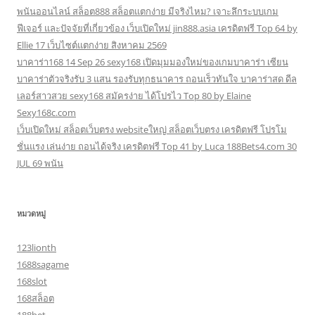
พนันออนไลน์ สล็อต888 สล็อตแตกง่าย มีจริงไหม? เจาะลึกระบบเกม
ฟีเจอร์ และปัจจัยที่เกี่ยวข้อง เว็บเปิดใหม่ jin888.asia เครดิตฟรี Top 64 by
Ellie 17 เว็บไซต์แตกง่าย สิงหาคม 2569
บาคาร่า168 14 Sep 26 sexy168 เปิดมุมมองใหม่ของเกมบาคาร่า เซียน
บาคาร่าตัวจริงรับ 3 แสน รองรับทุกธนาคาร ถอนเร็วทันใจ บาคาร่าสด ดีล
เลอร์สาวสวย sexy168 สมัครง่าย ได้โปรไว Top 80 by Elaine
Sexy168c.com
เว็บเปิดใหม่ สล็อตเว็บตรง websiteใหญ่ สล็อตเว็บตรง เครดิตฟรี โปรโม
ชั่นแรง เล่นง่าย ถอนได้จริง เครดิตฟรี Top 41 by Luca 188Bets4.com 30
JUL 69 พนัน
หมวดหมู่
123lionth
1688sagame
168slot
168สล็อต