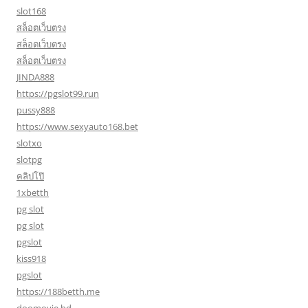
slot168
สล็อตเว็บตรง
สล็อตเว็บตรง
สล็อตเว็บตรง
JINDA888
https://pgslot99.run
pussy888
https://www.sexyauto168.bet
slotxo
slotpg
คลิปโป๊
1xbetth
pg slot
pg slot
pgslot
kiss918
pgslot
https://188betth.me