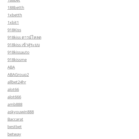
188bet
188betth
1xbetth
1xbit1
918Kiss
918kiss ดาวน์โหลด
918kiss เข้าสู่ระบบ
918kissauto
918kissme
ABA
ABAGroup2
allbet24hr
alot66
alot666
amb888
askyouwin888
Baccarat
bestbet
betway