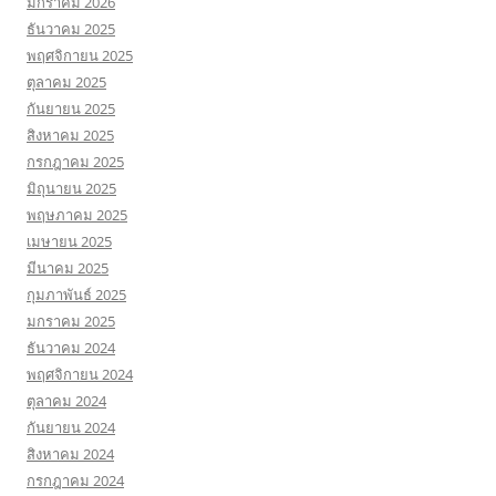
มกราคม 2026
ธันวาคม 2025
พฤศจิกายน 2025
ตุลาคม 2025
กันยายน 2025
สิงหาคม 2025
กรกฎาคม 2025
มิถุนายน 2025
พฤษภาคม 2025
เมษายน 2025
มีนาคม 2025
กุมภาพันธ์ 2025
มกราคม 2025
ธันวาคม 2024
พฤศจิกายน 2024
ตุลาคม 2024
กันยายน 2024
สิงหาคม 2024
กรกฎาคม 2024