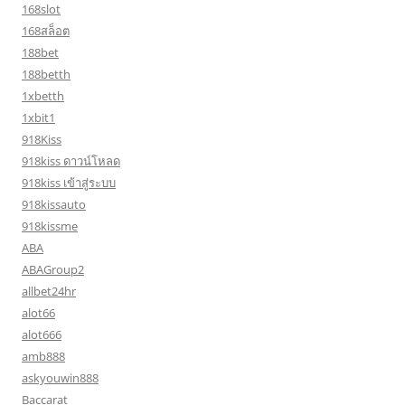
168slot
168สล็อต
188bet
188betth
1xbetth
1xbit1
918Kiss
918kiss ดาวน์โหลด
918kiss เข้าสู่ระบบ
918kissauto
918kissme
ABA
ABAGroup2
allbet24hr
alot66
alot666
amb888
askyouwin888
Baccarat