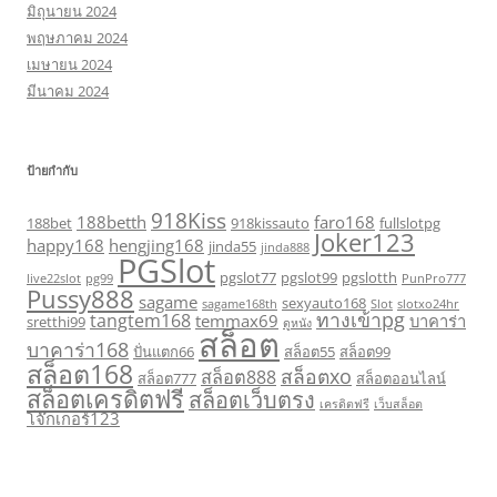
มิถุนายน 2024
พฤษภาคม 2024
เมษายน 2024
มีนาคม 2024
ป้ายกำกับ
918Kiss
188betth
faro168
188bet
918kissauto
fullslotpg
Joker123
happy168
hengjing168
jinda55
jinda888
PGSlot
pgslot77
pgslot99
pgslotth
live22slot
pg99
PunPro777
Pussy888
sagame
sexyauto168
sagame168th
Slot
slotxo24hr
ทางเข้าpg
tangtem168
temmax69
บาคาร่า
sretthi99
ดูหนัง
สล็อต
บาคาร่า168
ปั่นแตก66
สล็อต55
สล็อต99
สล็อต168
สล็อตxo
สล็อต888
สล็อต777
สล็อตออนไลน์
สล็อตเครดิตฟรี
สล็อตเว็บตรง
เครดิตฟรี
เว็บสล็อต
โจ๊กเกอร์123