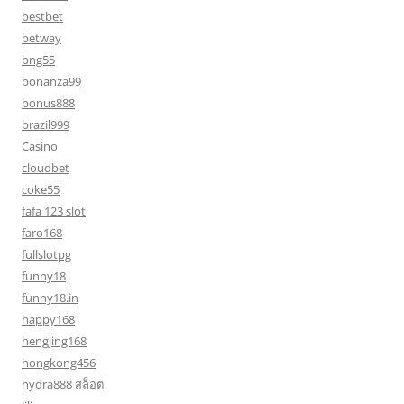
bestbet
betway
bng55
bonanza99
bonus888
brazil999
Casino
cloudbet
coke55
fafa 123 slot
faro168
fullslotpg
funny18
funny18.in
happy168
hengjing168
hongkong456
hydra888 สล็อต