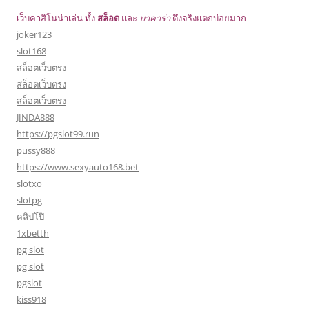
เว็บคาสิโนน่าเล่น ทั้ง
สล็อต
และ
บาคาร่า
ตึงจริงแตกบ่อยมาก
joker123
slot168
สล็อตเว็บตรง
สล็อตเว็บตรง
สล็อตเว็บตรง
JINDA888
https://pgslot99.run
pussy888
https://www.sexyauto168.bet
slotxo
slotpg
คลิปโป๊
1xbetth
pg slot
pg slot
pgslot
kiss918