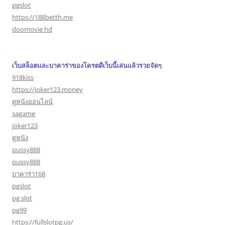
pgslot
https://188betth.me
doomovie hd
เว็บสล็อตและบาคาร่าของโครตดีเว็บนี้เล่นแล้วรวยจัดๆ
918kiss
https://joker123.money
ดูหนังออนไลน์
sagame
joker123
ดูหนัง
pussy888
pussy888
บาคาร่า168
pgslot
pg slot
pg99
https://fullslotpg.us/