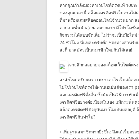
หากคุณกำลังมองหาเว็บไซต์ตรงแท้ 100% ล
ของคุณเวลานี้ สล็อตเครดิตฟรีเว็บตรงไม่ผ
ที่มาพร้อมเกมสล็อตออนไลน์จำนวนมาก สน
ค่ายเกมชั้นนำสุดยอดมากมาย มีโปรโมชั่น
กิจกรรมได้แบบจัดเต็ม ไม่ว่าจะเป็นมือให
24 ชั่วโมง นี่แหละครับคือ ช่องทางสำหรับเพ
ล่ะก็ มาสมัครเป็นสมาชิกใหม่กันได้เลย!
เจาะลึกกลอุบายของสล็อตเว็บไซต์ตรง
สงสัยไหมครับผมว่า เพราะอะไรเว็บสล็อตเคร
ไม่ใช่เว็บไซต์ตรงไม่ผ่านเอเย่นต์ของเรา
แจกเครดิตฟรีทั้งสิ้น ซึ่งมันเป็นวิธีการทำเพ
เครดิตฟรีอย่างต่อเนื่องนั่นเอง แม้กระนั้น
สล็อตเครดิตฟรีปัจจุบันมาก็ไม่เป็นผลอยู่ด
เครดิตฟรีกันทำไม?
• เพิ่มฐานสมาชิกมากยิ่งขึ้น: ถึงแม้เว็บ