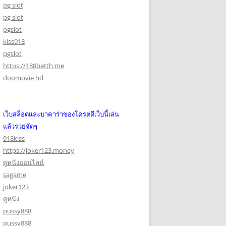
pg slot
pg slot
pgslot
kiss918
pgslot
https://188betth.me
doomovie hd
เว็บสล็อตและบาคาร่าของโครตดีเว็บนี้เล่น
แล้วรวยจัดๆ
918kiss
https://joker123.money
ดูหนังออนไลน์
sagame
joker123
ดูหนัง
pussy888
pussy888