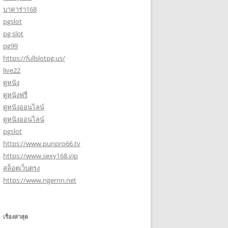
บาคาร่า168
pgslot
pg slot
pg99
https://fullslotpg.us/
live22
ดูหนัง
ดูหนังฟรี
ดูหนังออนไลน์
ดูหนังออนไลน์
pgslot
https://www.punpro66.tv
https://www.sexy168.vip
สล็อตเว็บตรง
https://www.ngernn.net
เรื่องล่าสุด