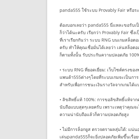
panda555 ใช้ระบบ Provably Fair หรือ
ต้องบอกเลยว่า panda555 นี่แหละขอรับเป
ก็ว่าได้นะครับ เรียกว่า Provably Fair ซ
ที่เราเรียกกันว่า ระบบ RNG บนเกมสล็อตอ
ครับ ทำให้คุณเชื่อมั่นได้เลยว่า เล่นสล็อ
ก็ตามทั้งนั้น รับประกันความปลอดภัย 100
• ระบบ RNG ที่ยอดเยี่ยม: เว็บไซต์ตรงข
แพนด้า555ต่างๆโดยที่ระบบเกมจะเป็นการส
สำหรับเพื่อการชนะเงินรางวัลจากเกมได้แ
• ลิขสิทธิ์แท้ 100%: การขอลิขสิทธิ์แท้จ
นับถือแบบสุดๆเลยครับ เพราะเหตุว่าคุณจะ
ความน่านับถือแล้วก็ความปลอดภัยสูง
• ไม่มีการล็อกยูส ตรวจตราผลสุ่มได้: แ
เล่นpanda555ก็จะยิ่งปลอดภัยเพิ่มขึ้นเรื่