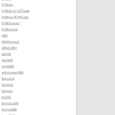
918Kiss
918kiss ดาวน์โหลด
918kiss เข้าสู่ระบบ
918kissauto
918kissme
ABA
ABAGroup2
allbet24hr
alot66
alot666
amb888
askyouwin888
Baccarat
bestbet
betway
bng55
bonanza99
bonus888