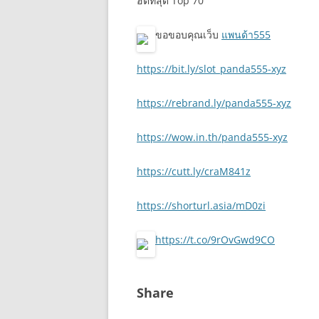
ฮิตที่สุด Top 70
ขอขอบคุณเว็บ
แพนด้า555
https://bit.ly/slot_panda555-xyz
https://rebrand.ly/panda555-xyz
https://wow.in.th/panda555-xyz
https://cutt.ly/craM841z
https://shorturl.asia/mD0zi
https://t.co/9rOvGwd9CO
Share