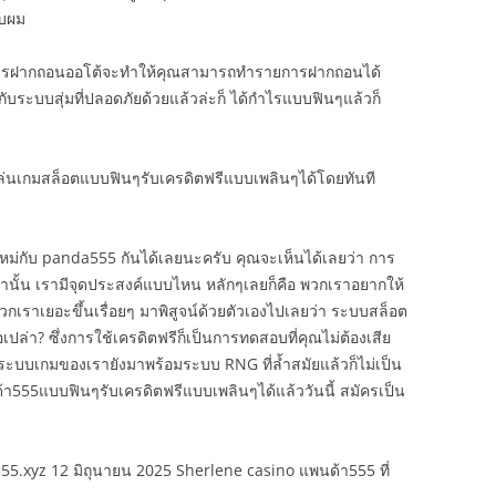
ับผม
บการฝากถอนออโต้จะทำให้คุณสามารถทำรายการฝากถอนได้
ระบบสุ่มที่ปลอดภัยด้วยแล้วล่ะก็ ได้กำไรแบบฟินๆแล้วก็
 เล่นเกมสล็อตแบบฟินๆรับเครดิตฟรีแบบเพลินๆได้โดยทันที
ม่กับ panda555 กันได้เลยนะครับ คุณจะเห็นได้เลยว่า การ
านั้น เรามีจุดประสงค์แบบไหน หลักๆเลยก็คือ พวกเราอยากให้
ราเยอะขึ้นเรื่อยๆ มาพิสูจน์ด้วยตัวเองไปเลยว่า ระบบสล็อต
่า? ซึ่งการใช้เครดิตฟรีก็เป็นการทดสอบที่คุณไม่ต้องเสีย
นี้ ระบบเกมของเรายังมาพร้อมระบบ RNG ที่ล้ำสมัยแล้วก็ไม่เป็น
นด้า555แบบฟินๆรับเครดิตฟรีแบบเพลินๆได้แล้ววันนี้ สมัครเป็น
555.xyz 12 มิถุนายน 2025 Sherlene casino แพนด้า555 ที่