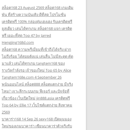
สล็อต168 23 August 2569 สล็อต168 เกมเดิม
พัน ที่สร้างความบันเทิง ดีที่สุด โปรโมชั่น
เครดิตฟรี 100% กล่องสุ่มเฮงเฮง รับเครดิตฟรี
ยูสเดียว เล่นได้ทุกเกม สล็อต168 แจก เครดิต
ฟรี เยอะที่สุด Top 47 by Jarred
Hengjing168d.com
สล็อต168 ความพรีเมียมที่เข้าถึงได้จริง ฝาก
ไม่ถึงร้อย ได้สอยตังแน่ เล่นลื่น ไม่มีสะดุด คัด
มาแล้ว เล่นได้ทุกเกม tangtem168 ของ
รางวัลกำลังรอ เจ้าของใหม่ Top 65 by Alice
Tangtem168e.com 4 September 26
พนันออนไลน์ สล็อต888 สล็อตแตกง่าย มีจริง
ไหม? เจาะลึกระบบเกม ฟีเจอร์ และปัจจัยที่
เกี่ยวข้อง เว็บเปิดใหม่ jin888.asia เครดิตฟรี
Top 64 by Ellie 17 เว็บไซต์แตกง่าย สิงหาคม
2569
บาคาร่า168 14 Sep 26 sexy168 เปิดมุมมอง
ใหม่ของเกมบาคาร่า เซียนบาคาร่าตัวจริงรับ