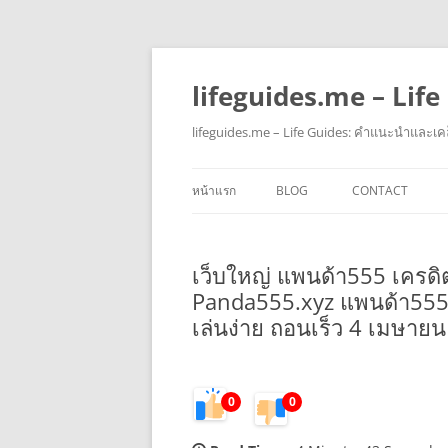
lifeguides.me – Life
lifeguides.me – Life Guides: คำแนะนำและเคล็
หน้าแรก
BLOG
CONTACT
เว็บใหญ่ แพนด้า555 เครด
Panda555.xyz แพนด้า555 เ
เล่นง่าย ถอนเร็ว 4 เมษาย
0
0