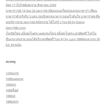
Ellie 17 เว็บไซต์แตกง่าย สิงหาคม 2569
บาคาร่า168 14 Sep 26 sexy168 เปิดมุมมองใหม่ของเกมบาคาร่า เซียน
บาคาร่าตัวจริงรับ 3 แสน รองรับทุกธนาคาร ถอนเร็วทันใจ บาคาร่าสด ดีล
เลอร์สาวสวย sexy168 สมัครง่าย ได้โปรไว Top 80 by Elaine
Sexy168c.com
เว็บเปิดใหม่ สล็อตเว็บตรง websiteใหญ่ สล็อตเว็บตรง เครดิตฟรี โปรโม
ชั่นแรง เล่นง่าย ถอนได้จริง เครดิตฟรี Top 41 by Luca 188Bets4.com 30
JUL 69 พนัน
หมวดหมู่
123lionth
1688sagame
168slot
168สล็อต
188bet
188betth