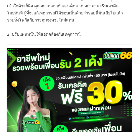
เข้าใจด้วยก็คือ คุณอย่าหลอกตัวเองเด็ดขาด อย่ามานะรีบเอาคืน
โดยทันที ผู้ที่จะแก้เหตุการณ์ได้ชอบเห็นด้วยว่ารอบนี้มันเสียไปแล้ว
รวมทั้งโฟกัสกับการคุมจังหวะใหม่แทน
2. ปรับแผนพนันให้สอดคล้องกับเหตุการณ์