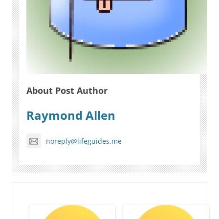
About Post Author
Raymond Allen
noreply@lifeguides.me