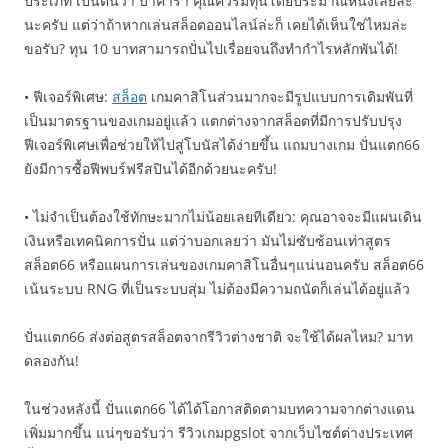
ประเภท เป็นต้นว่า บาคาร่า คุณควรมีทุนโดยประมาณหนึ่งเลยล่ะ
นะครับ แต่ว่าถ้าหากเล่นสล็อตออนไลน์ล่ะก็ เคยได้เห็นใช่ไหมล่ะ
ขอรับ? ทุน 10 บาทสามารถปั่นไปเรื่อยจนถึงทำกำไรหลักพันได้!
• ฟีเจอร์พิเศษ:
สล็อต
เกมคาสิโนส่วนมากจะมีรูปแบบการเดิมพันที่
เป็นมาตรฐานของเกมอยู่แล้ว แตกต่างจากสล็อตที่มีการปรับปรุง
ฟีเจอร์พิเศษเพื่อช่วยให้ไปสู่โบนัสได้ง่ายขึ้น แถมบางเกม ปั่นแตก66
ยังมีการซื้อฟีพบร์ฟรีสปินได้อีกด้วยนะครับ!
• ไม่จำเป็นต้องใช้ทักษะมากไม่น้อยเลยทีเดียว: คุณอาจจะมีแผนเดิน
เงินหรือเทคนิคการปั่น แต่ว่าบอกเลยว่า มันไม่ซับซ้อนเท่าสูตร
สล็อต66 หรือแผนการเล่นของเกมคาสิโนอื่นๆแน่นอนครับ สล็อต66
เน้นระบบ RNG ที่เป็นระบบสุ่ม ไม่ต้องมีความถนัดก็เล่นได้อยู่แล้ว
ปั่นแตก66 ส่งต่อสูตรสล็อตจากรีวิวต่างชาติ จะใช้ได้ผลไหม? มาท
ดลองกัน!
ในช่วงหลังนี้ ปั่นแตก66 ได้ได้โอกาสติดตามบทความจากต่างแดน
เพิ่มมากขึ้น แน่ๆขอรับว่า รีวิวเกมpgslot จากเว็บไซต์ต่างประเทศ