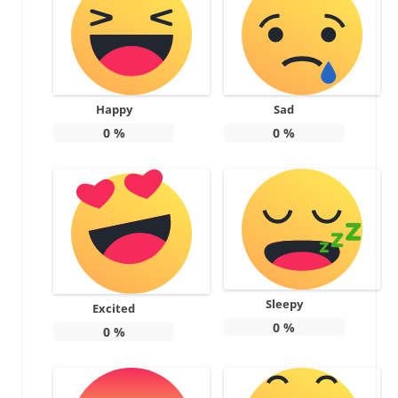
Happy
Sad
0
%
0
%
Sleepy
Excited
0
%
0
%