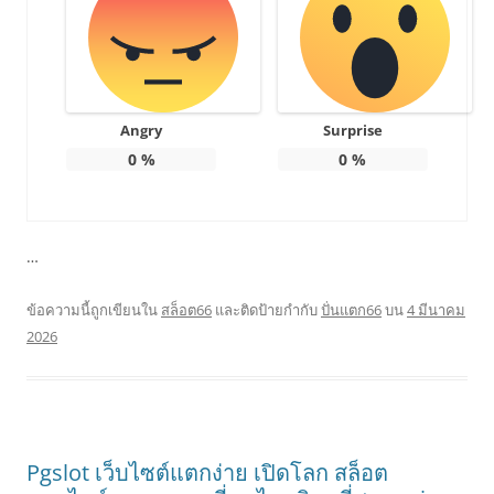
Angry
Surprise
0
%
0
%
…
ข้อความนี้ถูกเขียนใน
สล็อต66
และติดป้ายกำกับ
ปั่นแตก66
บน
4 มีนาคม
2026
Pgslot เว็บไซต์แตกง่าย เปิดโลก สล็อต