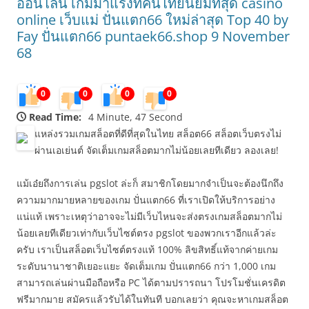
ออนไลน์ เกมมาแรงที่คนไทยนิยมที่สุด casino
online เว็บแม่ ปั่นแตก66 ใหม่ล่าสุด Top 40 by
Fay ปั่นแตก66 puntaek66.shop 9 November
68
0
0
0
0
Read Time:
4 Minute, 47 Second
แหล่งรวมเกมสล็อตที่ดีที่สุดในไทย สล็อต66 สล็อตเว็บตรงไม่
ผ่านเอเย่นต์ จัดเต็มเกมสล็อตมากไม่น้อยเลยทีเดียว ลองเลย!
แม้เอ๋ยถึงการเล่น pgslot ล่ะก็ สมาชิกโดยมากจำเป็นจะต้องนึกถึง
ความมากมายหลายของเกม ปั่นแตก66 ที่เราเปิดให้บริการอย่าง
แน่แท้ เพราะเหตุว่าอาจจะไม่มีเว็บไหนจะส่งตรงเกมสล็อตมากไม่
น้อยเลยทีเดียวเท่ากับเว็บไซต์ตรง pgslot ของพวกเราอีกแล้วล่ะ
ครับ เราเป็นสล็อตเว็บไซต์ตรงแท้ 100% ลิขสิทธิ์แท้จากค่ายเกม
ระดับนานาชาติเยอะแยะ จัดเต็มเกม ปั่นแตก66 กว่า 1,000 เกม
สามารถเล่นผ่านมือถือหรือ PC ได้ตามปรารถนา โปรโมชั่นเครดิต
ฟรีมากมาย สมัครแล้วรับได้ในทันที บอกเลยว่า คุณจะหาเกมสล็อต