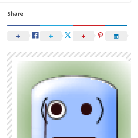
Share