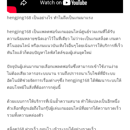
hengjing168 เป็นอย่างไร ทำไมถึงเป็นเกมมาแรง
hengjing168 เป็นแพลตฟอร์มเกมออนไลน์ศูนย์รวมเกมที่ได้รับ
ความนิยมหลายชนิดเอาไว้ในที่เดียว ไม่ว่าจะเป็นเกมสล็อต เกมคา
สิโนออนไลน์ หรือเกมแนวบันเทิงใจอื่นๆโดยเน้นการให้บริการที่เร็ว
ทันใจแล้วก็ตอบปัญหาไลฟ์สไตล์ของผู้เล่นยุคใหม่
ปัจจุบันผู้เล่นมากมายเลือกแพลตฟอร์มซึ่งสามารถเข้าใช้งานง่าย
ไม่ต้องเสียเวลารอระบบนาน รวมถึงปรารถนาเว็บไซต์ที่มีระบบ
อัตโนมัติช่วยจัดการเรื่องต่างๆซึ่ง hengjing168 ได้พัฒนาระบบให้
ตอบโจทย์ในสิ่งที่ต้องการกลุ่มนี้
ด้วยแบบการให้บริการที่เน้นย้ำความสบาย ทำให้แปลงเป็นอีกหนึ่ง
ตัวเลือกที่ถูกเอ๋ยถึงในกรุ๊ปผู้เล่นเกมออนไลน์ที่อยากได้ความรวดเร็ว
รวมทั้งความคล่องตัว
สล็อต168 ฝากเร็ว ถอนไว เข้าระบบได้อย่างรวดเร็ว