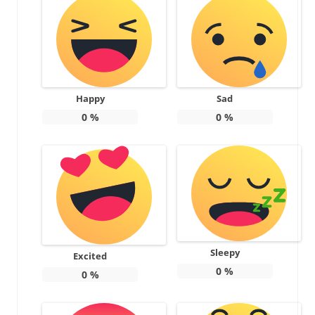
Happy
Sad
0
%
0
%
Sleepy
Excited
0
%
0
%