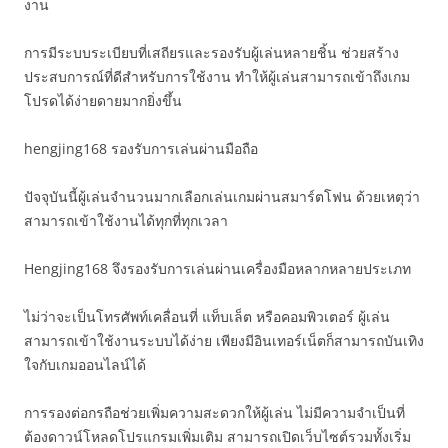
งาน
การมีระบบระเบียบที่เสถียรและรองรับผู้เล่นหลายชิ้น ช่วยสร้าง
ประสบการณ์ที่ดีสำหรับการใช้งาน ทำให้ผู้เล่นสามารถเข้าถึงเกม
โปรดได้ง่ายดายมากยิ่งขึ้น
hengjing168 รองรับการเล่นผ่านมือถือ
ปัจจุบันนี้ผู้เล่นจำนวนมากเลือกเล่นเกมผ่านสมาร์ตโฟน ด้วยเหตุว่า
สามารถเข้าใช้งานได้ทุกที่ทุกเวลา
Hengjing168 จึงรองรับการเล่นผ่านเครื่องมือหลากหลายประเภท
ไม่ว่าจะเป็นโทรศัพท์เคลื่อนที่ แท็บเล็ต หรือคอมพิวเตอร์ ผู้เล่น
สามารถเข้าใช้งานระบบได้ง่าย เพียงมีอินเทอร์เน็ตก็สามารถบันเทิง
ใจกับเกมออนไลน์ได้
การรองต่อกรถือช่วยเพิ่มความสะดวกให้ผู้เล่น ไม่มีความจำเป็นที่
ต้องดาวน์โหลดโปรแกรมเพิ่มเติม สามารถเปิดเว็บไซต์รวมทั้งเริ่ม