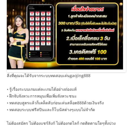
สิ่งที่คุณจะได้รับจากระบบทดสอบเล่นgaojing888
• รู้เรื่องระบบเกมแต่ละเกมได้อย่างถ่องแท้
• ฝึกจับจังหวะการหมุนเพื่อเพิ่มจังหวะชนะ
• ทดสอบสูตรแล้วก็เคล็ดลับก่อนเล่นสล็อต888ด้วยเงินจริง
• ทดสอบระบบฟรีสปินและก็โบนัสต่างๆแบบไม่จำกัด
ไม่ต้องสมัคร ไม่ต้องแชร์ลิงก์ ไม่ต้องกดไลก์ กดติดตามใดๆทั้งปวง