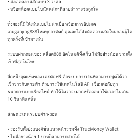
• สล็อตคลาสสิกแบบ 3 วงล้อ
• หรือสล็อตแบบโบนัสหนักๆที่สายล่ารางวัลถูกใจ
ทั้งผองนี้มีให้เล่นแบบไม่น่าเบื่อ พร้อมการอัปเดต
เกมgaojing888ใหม่ทุกอาทิตย์ คุณจะได้สัมผัสความสดใหม่ก่อนผู้ใด
ทุกครั้งที่เข้ามาเล่น
ระบบฝากถอนของ สล็อต888 อัตโนมัติทั้งเว็บ ไม่มีอย่างน้อย รวมทั้ง
เร็วที่สุดในไทย
อีกหนึ่งจุดแข็งของ เครดิตฟรี คือระบบการเงินที่สามารถพูดได้ว่า
เร็วราวกับสายฟ้า ด้วยการใช้เทคโนโลยี API เชื่อมต่อกับทุก
ธนาคารแบบเรียลไทม์ ทำให้ไม่ว่าจะฝากหรือถอนก็ใช้เวลาไม่เกิน
10 วินาทีแค่นั้น
ลักษณะเด่นระบบฝาก-ถอน
• รองรับทั้งยังแบงค์ชั้นแนวหน้ารวมทั้ง TrueMoney Wallet
• ไม่มีอย่างน้อย 1 บาทก็สามารถฝากได้