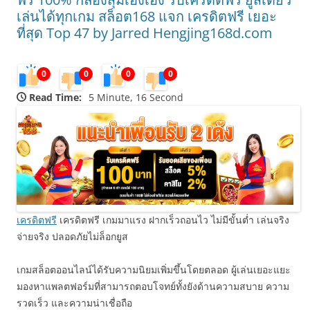
เล่นได้ทุกเกม สล็อต168 แจก เครดิตฟรี เยอะ
ที่สุด Top 47 by Jarred Hengjing168d.com
0
0
0
0
Read Time:
5 Minute, 16 Second
เครดิตฟรี
เครดิตฟรี เกมมาแรง ฝากเร็วถอนไว ไม่มีขั้นต่ำ เล่นจริง
จ่ายจริง ปลอดภัยไม่ล็อกยูส
เกมสล็อตออนไลน์ได้รับความนิยมเพิ่มขึ้นโดยตลอด ผู้เล่นเยอะแยะ
มองหาแพลตฟอร์มที่สามารถตอบโจทย์ทั้งยังด้านความสบาย ความ
รวดเร็ว และความน่าเชื่อถือ