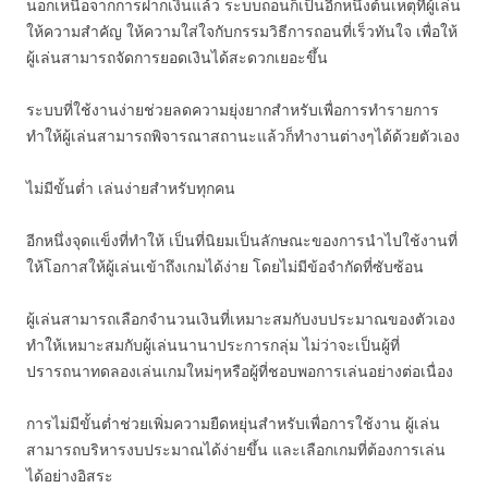
นอกเหนือจากการฝากเงินแล้ว ระบบถอนก็เป็นอีกหนึ่งต้นเหตุที่ผู้เล่น
ให้ความสำคัญ ให้ความใส่ใจกับกรรมวิธีการถอนที่เร็วทันใจ เพื่อให้
ผู้เล่นสามารถจัดการยอดเงินได้สะดวกเยอะขึ้น
ระบบที่ใช้งานง่ายช่วยลดความยุ่งยากสำหรับเพื่อการทำรายการ
ทำให้ผู้เล่นสามารถพิจารณาสถานะแล้วก็ทำงานต่างๆได้ด้วยตัวเอง
ไม่มีขั้นต่ำ เล่นง่ายสำหรับทุกคน
อีกหนึ่งจุดแข็งที่ทำให้ เป็นที่นิยมเป็นลักษณะของการนำไปใช้งานที่
ให้โอกาสให้ผู้เล่นเข้าถึงเกมได้ง่าย โดยไม่มีข้อจำกัดที่ซับซ้อน
ผู้เล่นสามารถเลือกจำนวนเงินที่เหมาะสมกับงบประมาณของตัวเอง
ทำให้เหมาะสมกับผู้เล่นนานาประการกลุ่ม ไม่ว่าจะเป็นผู้ที่
ปรารถนาทดลองเล่นเกมใหม่ๆหรือผู้ที่ชอบพอการเล่นอย่างต่อเนื่อง
การไม่มีขั้นต่ำช่วยเพิ่มความยืดหยุ่นสำหรับเพื่อการใช้งาน ผู้เล่น
สามารถบริหารงบประมาณได้ง่ายขึ้น และเลือกเกมที่ต้องการเล่น
ได้อย่างอิสระ