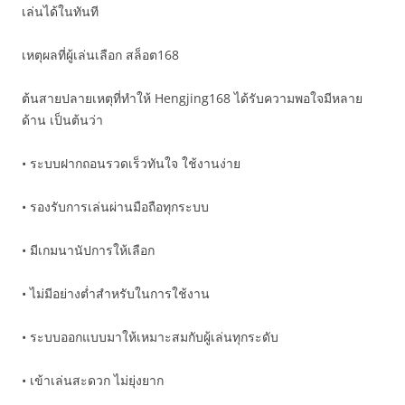
เล่นได้ในทันที
เหตุผลที่ผู้เล่นเลือก สล็อต168
ต้นสายปลายเหตุที่ทำให้ Hengjing168 ได้รับความพอใจมีหลาย
ด้าน เป็นต้นว่า
• ระบบฝากถอนรวดเร็วทันใจ ใช้งานง่าย
• รองรับการเล่นผ่านมือถือทุกระบบ
• มีเกมนานัปการให้เลือก
• ไม่มีอย่างต่ำสำหรับในการใช้งาน
• ระบบออกแบบมาให้เหมาะสมกับผู้เล่นทุกระดับ
• เข้าเล่นสะดวก ไม่ยุ่งยาก