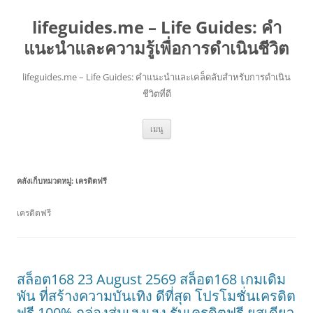
lifeguides.me – Life Guides: คำ
แนะนำและความรู้เพื่อการดำเนินชีวิต
lifeguides.me – Life Guides: คำแนะนำและเคล็ดลับสำหรับการดำเนิน
ชีวิตที่ดี
ข้าม
เมนู
ไป
ยัง
เนื้อหา
คลังเก็บหมวดหมู่:
เครดิตฟรี
เครดิตฟรี
สล็อต168 23 August 2569 สล็อต168 เกมเดิม
พัน ที่สร้างความบันเทิง ดีที่สุด โปรโมชั่นเครดิต
ฟรี 100% กล่องสุ่มเฮงเฮง รับเครดิตฟรี ยูสเดียว