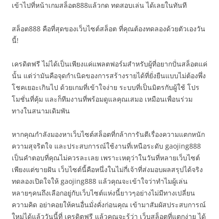
เข้าไปที่หน้าเกมสล็อต888แล้วกด ทดสอบเล่น ได้เลยในทันที
สล็อต888 คือที่สุดของเว็บไซต์สล็อต ที่คุณต้องทดลองด้วยตัวเองวัน
นี้!
เครดิตฟรี ไม่ได้เป็นเพียงแค่แพลตฟอร์มสำหรับผู้ที่อยากปั่นสล็อตแค่
นั้น แต่ว่ามันคือจุดกำเนิดของการสร้างรายได้ที่ยั่งยืนแบบไม่ต้องพึ่ง
โชคเยอะเกินไป ด้วยเกมที่เข้าใจง่าย ระบบที่เป็นมิตรกับผู้ใช้ โปร
โมชั่นที่คุ้ม และก็ทีมงานที่พร้อมดูแลคุณเสมอ เหมือนเพื่อนร่วม
ทางในสนามเดิมพัน
หากคุณกำลังมองหาเว็บไซต์สล็อตที่กล้าการันตีเรื่องความแตกหนัก
ความสุจริตใจ และประสบการณ์ใช้งานที่เหนือระดับ gaojing888
เป็นคำตอบที่คุณไม่ควรละเลย เพราะเหตุว่าในวันที่หลายเว็บไซต์
เพียงแต่ขายฝัน เว็บไซต์นี้คือหนึ่งในไม่กี่เจ้าที่ส่งมอบผลสรุปได้จริง
ทดลองเปิดใจให้ gaojing888 แล้วคุณจะเข้าใจว่าทำไมผู้เล่น
หลายๆคนถึงเลือกอยู่กับเว็บไซต์แห่งนี้ยาวๆอย่างไม่มีทางเปลี่ยน
ความคิด อย่าคอยให้คนอื่นมั่งคั่งก่อนคุณ เข้ามาสัมผัสประสบการณ์
ใหม่ได้แล้ววันนี้ที่ เครดิตฟรี แล้วคุณจะรู้ว่า เว็บสล็อตที่แตกง่าย ได้