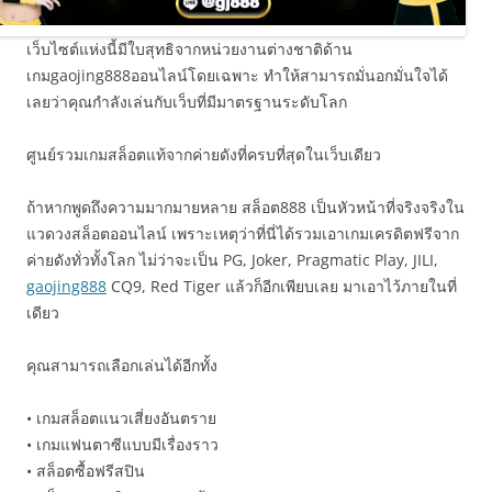
เว็บไซต์แห่งนี้มีใบสุทธิจากหน่วยงานต่างชาติด้าน
เกมgaojing888ออนไลน์โดยเฉพาะ ทำให้สามารถมั่นอกมั่นใจได้
เลยว่าคุณกำลังเล่นกับเว็บที่มีมาตรฐานระดับโลก
ศูนย์รวมเกมสล็อตแท้จากค่ายดังที่ครบที่สุดในเว็บเดียว
ถ้าหากพูดถึงความมากมายหลาย สล็อต888 เป็นหัวหน้าที่จริงจริงใน
แวดวงสล็อตออนไลน์ เพราะเหตุว่าที่นี่ได้รวมเอาเกมเครดิตฟรีจาก
ค่ายดังทั่วทั้งโลก ไม่ว่าจะเป็น PG, Joker, Pragmatic Play, JILI,
gaojing888
CQ9, Red Tiger แล้วก็อีกเพียบเลย มาเอาไว้ภายในที่
เดียว
คุณสามารถเลือกเล่นได้อีกทั้ง
• เกมสล็อตแนวเสี่ยงอันตราย
• เกมแฟนตาซีแบบมีเรื่องราว
• สล็อตซื้อฟรีสปิน