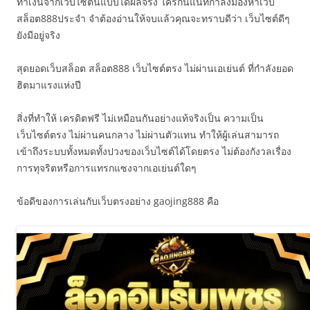
ทำเงินจากเว็บไซต์นี้แบบได้ผลจริง ใครกันแน่ที่กำลังมองหาเว็บ
สล็อต888ประจำ จำต้องอ่านให้จบแล้วคุณจะทราบดีว่า เว็บไซต์ดีๆ
ยังมีอยู่จริง
สุดยอดเว็บสล็อต สล็อต888 เว็บไซต์ตรง ไม่ผ่านเอเย่นต์ ที่กำลังยอด
ฮิตมาแรงแห่งปี
สิ่งที่ทำให้ เครดิตฟรี ไม่เหมือนกันอย่างแท้จริงเป็น ความเป็น
เว็บไซต์ตรง ไม่ผ่านคนกลาง ไม่ผ่านตัวแทน ทำให้ผู้เล่นสามารถ
เข้าถึงระบบทั้งหมดทั้งปวงของเว็บไซต์ได้โดยตรง ไม่ต้องกังวลเรื่อง
การทุจริตหรือการแทรกแซงจากเอเย่นต์ใดๆ
ข้อดีของการเล่นกับเว็บตรงอย่าง gaojing888 คือ