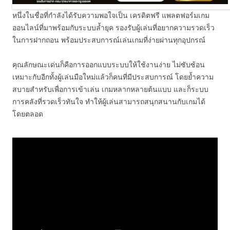
หนึ่งในชื่อที่กำลังได้รับความพอใจเป็น เครดิตฟรี แพลตฟอร์มเกม
ออนไลน์ที่มาพร้อมกับระบบล้ำยุค รองรับผู้เล่นที่อยากความรวดเร็ว
ในการฝากถอน พร้อมประสบการณ์เล่นเกมที่ง่ายผ่านทุกอุปกรณ์
คุณลักษณะเด่นก็คือการออกแบบระบบให้ใช้งานง่าย ไม่ซับซ้อน
เหมาะกับอีกทั้งผู้เล่นมือใหม่แล้วก็คนที่มีประสบการณ์ โดยย้ำความ
สบายสำหรับเพื่อการเข้าเล่น เกมหลากหลายต้นแบบ และก็ระบบ
การคลังที่รวดเร็วทันใจ ทำให้ผู้เล่นสามารถสนุกสนานกับเกมได้
โดยตลอด