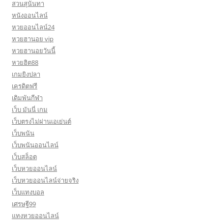
สวนสุนันทา
หนังออนไลน์
หวยออนไลน์24
หวยฮานอย vip
หวยฮานอยวันนี้
หวยฮิต88
เกมยิงปลา
เครดิตฟรี
เดิมพันกีฬา
เว็บ มันนี่ เกม
เว็บตรงไม่ผ่านเอเย่นต์
เว็บพนัน
เว็บพนันออนไลน์
เว็บสล็อต
เว็บหวยออนไลน์
เว็บหวยออนไลน์จ่ายจริง
เว็บแทงบอล
เศรษฐี99
แทงหวยออนไลน์