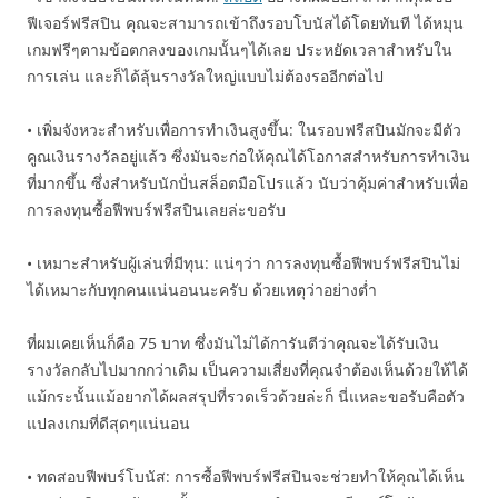
ฟีเจอร์ฟรีสปิน คุณจะสามารถเข้าถึงรอบโบนัสได้โดยทันที ได้หมุน
เกมฟรีๆตามข้อตกลงของเกมนั้นๆได้เลย ประหยัดเวลาสำหรับใน
การเล่น และก็ได้ลุ้นรางวัลใหญ่แบบไม่ต้องรออีกต่อไป
• เพิ่มจังหวะสำหรับเพื่อการทำเงินสูงขึ้น: ในรอบฟรีสปินมักจะมีตัว
คูณเงินรางวัลอยู่แล้ว ซึ่งมันจะก่อให้คุณได้โอกาสสำหรับการทำเงิน
ที่มากขึ้น ซึ่งสำหรับนักปั่นสล็อตมือโปรแล้ว นับว่าคุ้มค่าสำหรับเพื่อ
การลงทุนซื้อฟีพบร์ฟรีสปินเลยล่ะขอรับ
• เหมาะสำหรับผู้เล่นที่มีทุน: แน่ๆว่า การลงทุนซื้อฟีพบร์ฟรีสปินไม่
ได้เหมาะกับทุกคนแน่นอนนะครับ ด้วยเหตุว่าอย่างต่ำ
ที่ผมเคยเห็นก็คือ 75 บาท ซึ่งมันไม่ได้การันตีว่าคุณจะได้รับเงิน
รางวัลกลับไปมากกว่าเดิม เป็นความเสี่ยงที่คุณจำต้องเห็นด้วยให้ได้
แม้กระนั้นแม้อยากได้ผลสรุปที่รวดเร็วด้วยล่ะก็ นี่แหละขอรับคือตัว
แปลงเกมที่ดีสุดๆแน่นอน
• ทดสอบฟีพบร์โบนัส: การซื้อฟีพบร์ฟรีสปินจะช่วยทำให้คุณได้เห็น