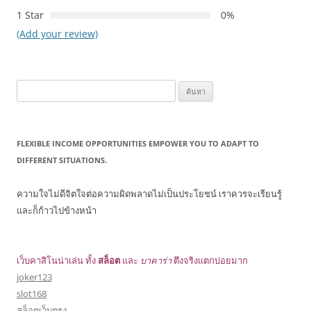
1 Star
0%
(Add your review)
ค้นหา
สำหรับ:
FLEXIBLE INCOME OPPORTUNITIES EMPOWER YOU TO ADAPT TO
DIFFERENT SITUATIONS.
ความใจไม่ดีจิตใจต่อความผิดพลาดไม่เป็นประโยชน์ เราควรจะเรียนรู้
และก็ก้าวไปข้างหน้า
เว็บคาสิโนน่าเล่น ทั้ง
สล็อต
และ
บาคาร่า
ตึงจริงแตกบ่อยมาก
joker123
slot168
สล็อตเว็บตรง