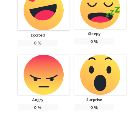
Sleepy
Excited
0
%
0
%
Angry
Surprise
0
%
0
%