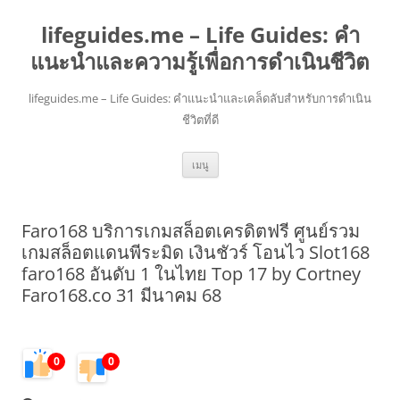
lifeguides.me – Life Guides: คำ
แนะนำและความรู้เพื่อการดำเนินชีวิต
lifeguides.me – Life Guides: คำแนะนำและเคล็ดลับสำหรับการดำเนิน
ชีวิตที่ดี
ข้าม
เมนู
ไป
ยัง
เนื้อหา
Faro168 บริการเกมสล็อตเครดิตฟรี ศูนย์รวม
เกมสล็อตแดนพีระมิด เงินชัวร์ โอนไว Slot168
faro168 อันดับ 1 ในไทย Top 17 by Cortney
Faro168.co 31 มีนาคม 68
0
0