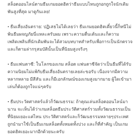
สล็อตออนไลน์ตามธีมเกมยอดฮิตว่าธีมแบบไหนถูกอกถูกใจนักเดิม
พันสูงที่สุด มาดูกันเลย!
• ธีมเสี่ยงอันตราย: ปฏิเสธไม่ได้เลยว่า ธีมเกมยอดฮิตเดี๋ยวนี้ก็หนีไม่
พ้นธีมผจญภัยนี่แหละครับผม เพราะความตื่นเต้นและก็ความ
เพลิดเพลินที่นักเดิมพันจะได้สวมบทบาทสำหรับเพื่อการเป็นนักตรวจ
และก็ตามล่ากรุสมบัตินั้นเป็นที่นิยมสูงจริงๆ
• ธีมแฟนตาซี: ในโลกของเกม สล็อต แฟนตาซีจัดว่าเป็นธีมที่ได้รับ
ความนิยมไม่แพ้กับธีมเสี่ยงอันตรายเลยล่ะขอรับ เนื่องจากมีความ
หลากหลาย มีสีสัน และก็มีเอกลักษณ์ของเกมสูงมากมาย ผู้ใดเข้ามา
เล่นก็ต้องถูกใจแน่ๆครับ
• ธีมประวัตศาสตร์แล้วก็วัฒนธรรม: ถ้าคุณเล่นสล็อตออนไลน์มา
นาน จะเห็นได้ว่าเกมสล็อตธีมประวัติศาสตร์รวมทั้งวัฒนธรรมเป็น
ที่นิยมเยอะแค่ไหน ประวัติศาสตร์และก็วัฒนธรรมหลายๆประเทศ
ถูกนำมาใช้เป็นธีมเกมสล็อตทั้งหมดทั้งปวง และก็ที่สำคัญ เป็นเกม
ยอดฮิตเยอะมากอีกด้วยนะครับ