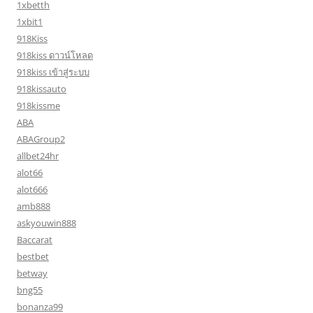
1xbetth
1xbit1
918Kiss
918kiss ดาวน์โหลด
918kiss เข้าสู่ระบบ
918kissauto
918kissme
ABA
ABAGroup2
allbet24hr
alot66
alot666
amb888
askyouwin888
Baccarat
bestbet
betway
bng55
bonanza99