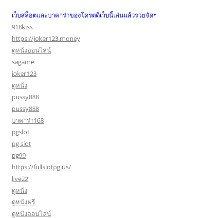
เว็บสล็อตและบาคาร่าของโครตดีเว็บนี้เล่นแล้วรวยจัดๆ
918kiss
https://joker123.money
ดูหนังออนไลน์
sagame
joker123
ดูหนัง
pussy888
pussy888
บาคาร่า168
pgslot
pg slot
pg99
https://fullslotpg.us/
live22
ดูหนัง
ดูหนังฟรี
ดูหนังออนไลน์