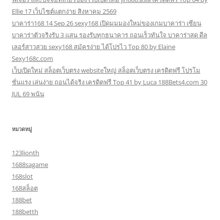
Ellie 17 เว็บไซต์แตกง่าย สิงหาคม 2569
บาคาร่า168 14 Sep 26 sexy168 เปิดมุมมองใหม่ของเกมบาคาร่า เซียน
บาคาร่าตัวจริงรับ 3 แสน รองรับทุกธนาคาร ถอนเร็วทันใจ บาคาร่าสด ดีล
เลอร์สาวสวย sexy168 สมัครง่าย ได้โปรไว Top 80 by Elaine
Sexy168c.com
เว็บเปิดใหม่ สล็อตเว็บตรง websiteใหญ่ สล็อตเว็บตรง เครดิตฟรี โปรโม
ชั่นแรง เล่นง่าย ถอนได้จริง เครดิตฟรี Top 41 by Luca 188Bets4.com 30
JUL 69 พนัน
หมวดหมู่
123lionth
1688sagame
168slot
168สล็อต
188bet
188betth