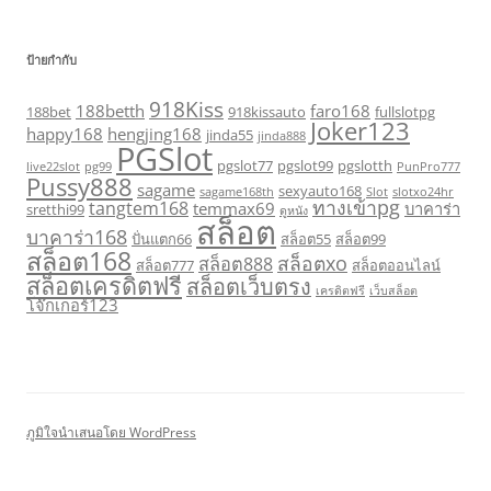
ป้ายกำกับ
918Kiss
188betth
faro168
188bet
918kissauto
fullslotpg
Joker123
happy168
hengjing168
jinda55
jinda888
PGSlot
pgslot77
pgslot99
pgslotth
live22slot
pg99
PunPro777
Pussy888
sagame
sexyauto168
sagame168th
Slot
slotxo24hr
ทางเข้าpg
tangtem168
temmax69
บาคาร่า
sretthi99
ดูหนัง
สล็อต
บาคาร่า168
ปั่นแตก66
สล็อต55
สล็อต99
สล็อต168
สล็อตxo
สล็อต888
สล็อต777
สล็อตออนไลน์
สล็อตเครดิตฟรี
สล็อตเว็บตรง
เครดิตฟรี
เว็บสล็อต
โจ๊กเกอร์123
ภูมิใจนำเสนอโดย WordPress