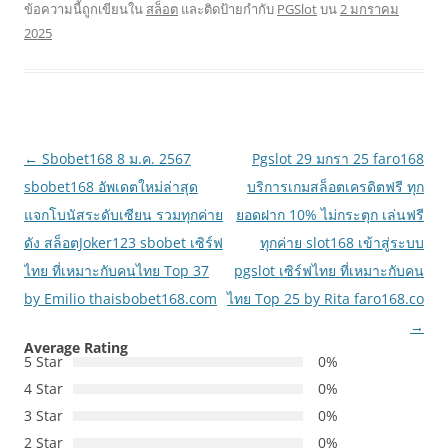
ข้อความนี้ถูกเขียนใน
สล็อต
และติดป้ายกำกับ
PGSlot
บน
2 มกราคม
2025
เมนู
←
Sbobet168 8 ม.ค. 2567
Pgslot 29 มกรา 25 faro168
นำทาง
sbobet168 อัพเดตใหม่ล่าสุด
บริการเกมสล็อตเครดิตฟรี ทุก
เรื่อง
แจกโบนัสระดับเซียน รวมทุกค่าย
ยอดฝาก 10% ไม่กระตุก เล่นฟรี
ดัง สล็อตJoker123 sbobet เซิร์ฟ
ทุกค่าย slot168 เข้าสู่ระบบ
ไทย ที่เหมาะกับคนไทย Top 37
pgslot เซิร์ฟไทย ที่เหมาะกับคน
by Emilio thaisbobet168.com
ไทย Top 25 by Rita faro168.co
→
Average Rating
5 Star
0%
4 Star
0%
3 Star
0%
2 Star
0%