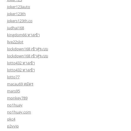
joker123auto
joker123th
jokers123th.co
judhai168
kingdom66 ทางเข้า
live22slot
lockdown168 เข้าสู่ระบบ
lockdown168 เข้าสู่ระบบ
lotto432 ทางเข้า
lotto432 ทางเข้า
lotto77
macau69 สมัคร
mars95
monkey789
no1huay
no1huay.com
okc4
p2vvip