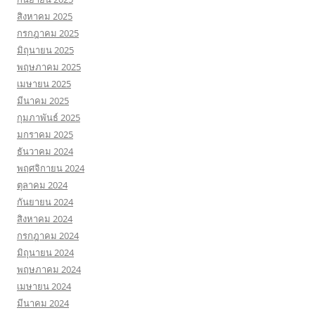
สิงหาคม 2025
กรกฎาคม 2025
มิถุนายน 2025
พฤษภาคม 2025
เมษายน 2025
มีนาคม 2025
กุมภาพันธ์ 2025
มกราคม 2025
ธันวาคม 2024
พฤศจิกายน 2024
ตุลาคม 2024
กันยายน 2024
สิงหาคม 2024
กรกฎาคม 2024
มิถุนายน 2024
พฤษภาคม 2024
เมษายน 2024
มีนาคม 2024