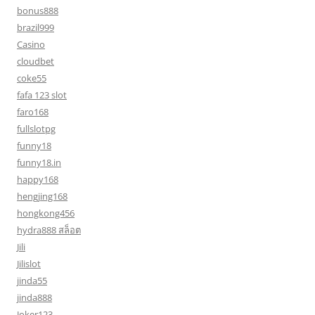
bonus888
brazil999
Casino
cloudbet
coke55
fafa 123 slot
faro168
fullslotpg
funny18
funny18.in
happy168
hengjing168
hongkong456
hydra888 สล็อต
Jili
Jilislot
jinda55
jinda888
Joker123