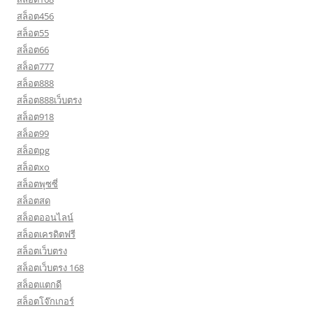
สล็อต456
สล็อต55
สล็อต66
สล็อต777
สล็อต888
สล็อต888เว็บตรง
สล็อต918
สล็อต99
สล็อตpg
สล็อตxo
สล็อตพุซซี่
สล็อตสด
สล็อตออนไลน์
สล็อตเครดิตฟรี
สล็อตเว็บตรง
สล็อตเว็บตรง 168
สล็อตแตกดี
สล็อตโจ๊กเกอร์