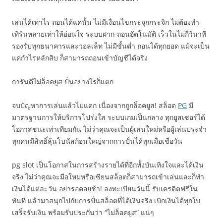
เล่นได้เท่าไร ถอนได้แค่นั้น ไม่มีเงื่อนไขกระจุกกระจิก ไม่ต้องทำ
เทิร์นหลายเท่าให้อ่อนใจ ระบบฝาก-ถอนอัตโนมัติ เร็วในไม่กี่วินาที
รองรับทุกธนาคารและวอลเล็ท ไม่มีขั้นต่ำ ถอนได้ทุกยอด แม้จะเป็น
แค่กำไรหลักสิบ ก็สามารถถอนเข้าบัญชีได้จริง
การันตีไม่ล็อคยูส ปั่นอย่างไรก็แตก
จบปัญหาการเล่นแล้วไม่แตก เนื่องจากถูกล็อคยูส! สล็อต
PG
มี
มาตรฐานการให้บริการโปร่งใส ระบบเกมเป็นกลาง ทุกยูสเซอร์ได้
โอกาสชนะเท่าเทียมกัน ไม่ว่าคุณจะเป็นผู้เล่นใหม่หรือผู้เล่นประจำ
ทุกคนมีสิทธิ์ลุ้นโบนัสก้อนใหญ่จากการปั่นได้ทุกเมื่อเชื่อวัน
pg slot เป็นโอกาสในการสร้างรายได้ที่อีกทั้งบันเทิงใจและได้เงิน
จริง ไม่ว่าคุณจะมือใหม่หรือเซียนสล็อตก็สามารถเข้าเล่นและก็ทำ
เงินได้แต่ละวัน อย่ารอคอยช้า! ลงทะเบียนวันนี้ รับเครดิตฟรีใน
ทันที แล้วมาสนุกไปกับการปั่นสล็อตที่ได้เงินจริง เบิกเงินได้ทุกใบ
เสร็จรับเงิน พร้อมรับประกันว่า “ไม่ล็อคยูส” แน่ๆ