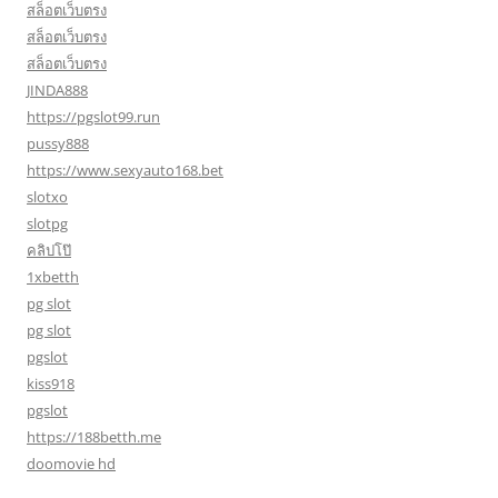
สล็อตเว็บตรง
สล็อตเว็บตรง
สล็อตเว็บตรง
JINDA888
https://pgslot99.run
pussy888
https://www.sexyauto168.bet
slotxo
slotpg
คลิปโป๊
1xbetth
pg slot
pg slot
pgslot
kiss918
pgslot
https://188betth.me
doomovie hd