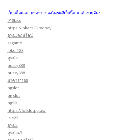
เว็บสล็อตและบาคาร่าของโครตดีเว็บนี้เล่นแล้วรวยจัดๆ
918kiss
https://joker123.money
ดูหนังออนไลน์
sagame
joker123
ดูหนัง
pussy888
pussy888
บาคาร่า168
pgslot
pg slot
pg99
https://fullslotpg.us/
live22
ดูหนัง
ดูหนังฟรี