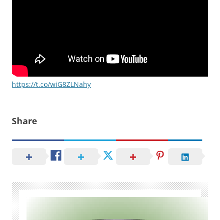
https://t.co/wiG8ZLNahy
Share