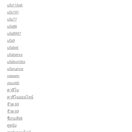
ufa11bet
ufa191
ufa77
ufa88
ufa8997
ufa9
ufabet
ufabetxx
ufabombx
ufanance
veewin
zeus66
คาสิโน
คาสิโนออนไลน์
จ๊วด 69
จ๊วด 69
ซีเกมส์68
ดูหนัง