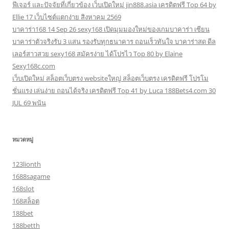
ฟีเจอร์ และปัจจัยที่เกี่ยวข้อง เว็บเปิดใหม่ jin888.asia เครดิตฟรี Top 64 by
Ellie 17 เว็บไซต์แตกง่าย สิงหาคม 2569
บาคาร่า168 14 Sep 26 sexy168 เปิดมุมมองใหม่ของเกมบาคาร่า เซียน
บาคาร่าตัวจริงรับ 3 แสน รองรับทุกธนาคาร ถอนเร็วทันใจ บาคาร่าสด ดีล
เลอร์สาวสวย sexy168 สมัครง่าย ได้โปรไว Top 80 by Elaine
Sexy168c.com
เว็บเปิดใหม่ สล็อตเว็บตรง websiteใหญ่ สล็อตเว็บตรง เครดิตฟรี โปรโม
ชั่นแรง เล่นง่าย ถอนได้จริง เครดิตฟรี Top 41 by Luca 188Bets4.com 30
JUL 69 พนัน
หมวดหมู่
123lionth
1688sagame
168slot
168สล็อต
188bet
188betth