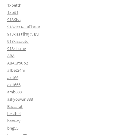
1xbetth
1xbit1
918Kiss
918kiss ดาวน์โหลด
918kiss เข้าสู่ระบบ
918kissauto
918kissme
ABA
ABAGroup2
allbet24hr
alot66
alot666
amb888
askyouwin888
Baccarat
bestbet
betway
bng55