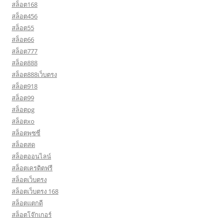
สล็อต168
สล็อต456
สล็อต55
สล็อต66
สล็อต777
สล็อต888
สล็อต888เว็บตรง
สล็อต918
สล็อต99
สล็อตpg
สล็อตxo
สล็อตพุซซี่
สล็อตสด
สล็อตออนไลน์
สล็อตเครดิตฟรี
สล็อตเว็บตรง
สล็อตเว็บตรง 168
สล็อตแตกดี
สล็อตโจ๊กเกอร์