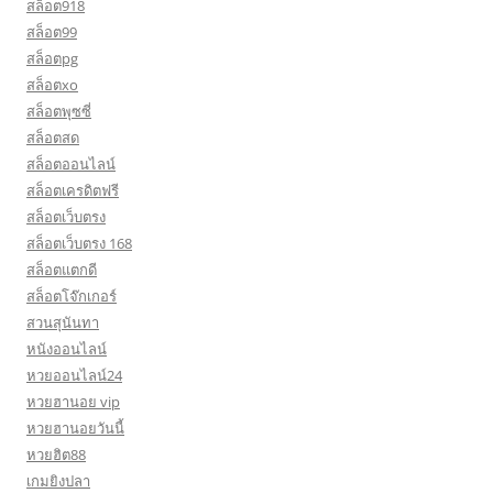
สล็อต918
สล็อต99
สล็อตpg
สล็อตxo
สล็อตพุซซี่
สล็อตสด
สล็อตออนไลน์
สล็อตเครดิตฟรี
สล็อตเว็บตรง
สล็อตเว็บตรง 168
สล็อตแตกดี
สล็อตโจ๊กเกอร์
สวนสุนันทา
หนังออนไลน์
หวยออนไลน์24
หวยฮานอย vip
หวยฮานอยวันนี้
หวยฮิต88
เกมยิงปลา