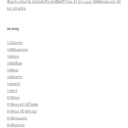
ชั่นแรง เล่นง่าย ถอนได้จริง เครดิตฟรี Top 41 by Luca 188Bets4.com 30
JUL 69 พนัน
หมวดหมู่
123lionth
1688sagame
168slot
168สล็อต
188bet
188betth
1xbetth
1xbit1
918Kiss
918kiss ดาวน์โหลด
918kiss เข้าสู่ระบบ
918kissauto
918kissme