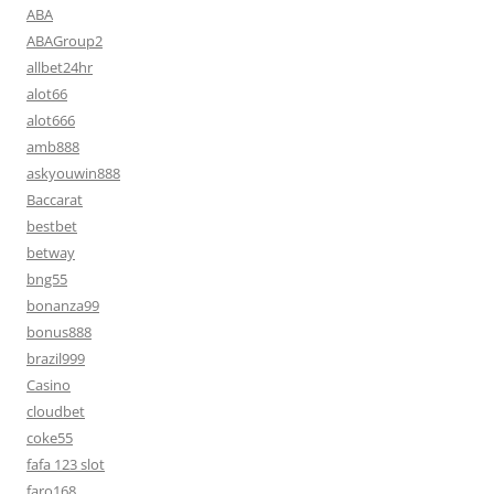
ABA
ABAGroup2
allbet24hr
alot66
alot666
amb888
askyouwin888
Baccarat
bestbet
betway
bng55
bonanza99
bonus888
brazil999
Casino
cloudbet
coke55
fafa 123 slot
faro168