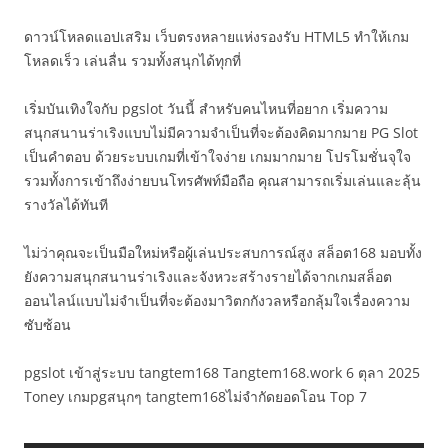
ดาวน์โหลดแอปเสริม เว็บตรงหลายแห่งรองรับ HTML5 ทำให้เกม
โหลดเร็ว เล่นลื่น รวมทั้งสนุกได้ทุกที่
เริ่มบันเทิงใจกับ pgslot วันนี้ สำหรับคนไหนที่อยาก เริ่มความ
สนุกสนานร่าเริงแบบไม่มีความจำเป็นที่จะต้องคิดมากมาย PG Slot
เป็นคำตอบ ด้วยระบบเกมที่เข้าใจง่าย เกมมากมาย โปรโมชั่นจุใจ
รวมทั้งการเข้าถึงง่ายบนโทรศัพท์มือถือ คุณสามารถเริ่มเล่นและลุ้น
รางวัลได้ทันที
ไม่ว่าคุณจะเป็นมือใหม่หรือผู้เล่นประสบการณ์สูง สล็อต168 มอบทั้ง
ยังความสนุกสนานร่าเริงและจังหวะสร้างรายได้จากเกมสล็อต
ออนไลน์แบบไม่จำเป็นที่จะต้องมาวิตกกังวลหรือกลุ้มใจเรื่องความ
ซับซ้อน
pgslot เข้าสู่ระบบ tangtem168 Tangtem168.work 6 ตุลา 2025
Toney เกมpgสนุกๆ tangtem168ไม่จำกัดยอดโอน Top 7