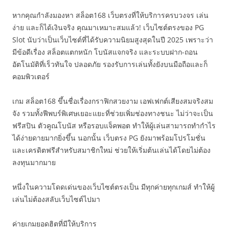
หากคุณกำลังมองหา สล็อต168 เว็บตรงที่ให้บริการครบวงจร เล่น
ง่าย และก็ได้เงินจริง คุณมาเหมาะสมแล้ว! เว็บไซต์ตรงของ PG
Slot นับว่าเป็นเว็บไซต์ที่ได้รับความนิยมสูงสุดในปี 2025 เพราะว่า
มีข้อดีเรื่อง สล็อตแตกหนัก โบนัสแจกจริง และระบบฝาก-ถอน
อัตโนมัติที่เร็วทันใจ ปลอดภัย รองรับการเล่นทั้งยังบนมือถือและก็
คอมพิวเตอร์
เกม สล็อต168 ขึ้นชื่อเรื่องกราฟิกสวยงาม เอฟเฟกต์เสียงสมจริงสม
จัง รวมทั้งฟีพบร์พิเศษเยอะแยะที่ช่วยเพิ่มช่องทางชนะ ไม่ว่าจะเป็น
ฟรีสปิน ตัวคูณโบนัส หรือรอบแจ็คพอต ทำให้ผู้เล่นสามารถทำกำไร
ได้ง่ายดายมากยิ่งขึ้น นอกนั้น เว็บตรง PG ยังมาพร้อมโปรโมชั่น
และเครดิตฟรีสำหรับสมาชิกใหม่ ช่วยให้เริ่มต้นเล่นได้โดยไม่ต้อง
ลงทุนมากมาย
หนึ่งในความโดดเด่นของเว็บไซต์ตรงเป็น มีทุกค่ายทุกเกมส์ ทำให้ผู้
เล่นไม่ต้องสลับเว็บไซต์ไปมา
ค่ายเกมยอดฮิตที่มีให้บริการ