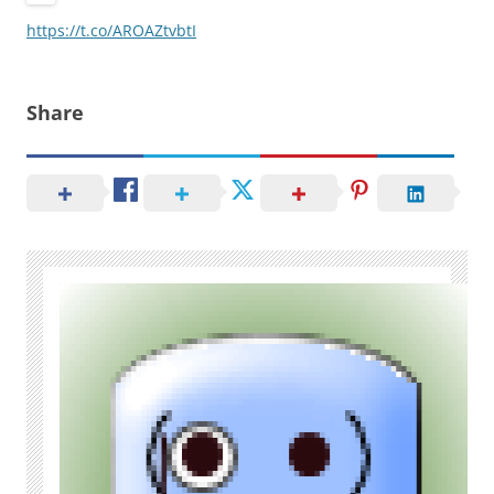
https://t.co/AROAZtvbtI
Share