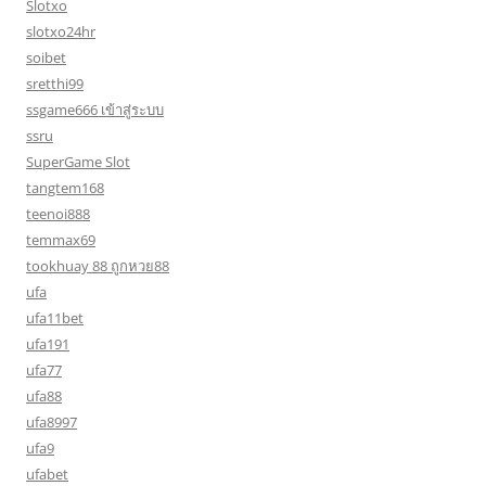
Slotxo
slotxo24hr
soibet
sretthi99
ssgame666 เข้าสู่ระบบ
ssru
SuperGame Slot
tangtem168
teenoi888
temmax69
tookhuay 88 ถูกหวย88
ufa
ufa11bet
ufa191
ufa77
ufa88
ufa8997
ufa9
ufabet