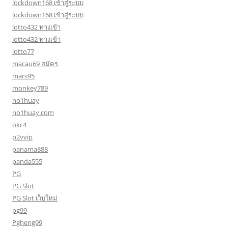
lockdown168 เข้าสู่ระบบ
lockdown168 เข้าสู่ระบบ
lotto432 ทางเข้า
lotto432 ทางเข้า
lotto77
macau69 สมัคร
mars95
monkey789
no1huay
no1huay.com
okc4
p2vvip
panama888
panda555
PG
PG Slot
PG Slot เว็บใหม่
pg99
Pgheng99