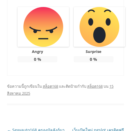
Angry
Surprise
0
%
0
%
ข้อความนี้ถูกเขียนใน
สล็อต168
และติดป้ายกำกับ
สล็อต168
บน
15
สิงหาคม 2025
เมนู
←
Sexyauto168 ครองบัลลังก์บา
เว็บเปิดใหม่ pgslot เครดิตฟรี