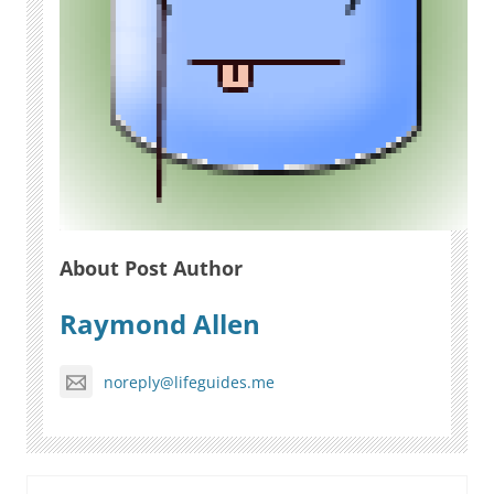
About Post Author
Raymond Allen
noreply@lifeguides.me