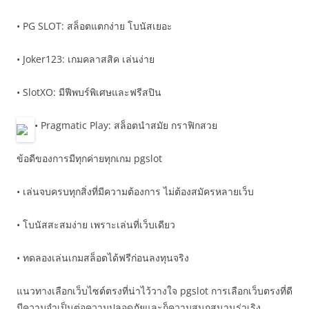
• PG SLOT: สล็อตแตกง่าย โบนัสเยอะ
• Joker123: เกมคลาสสิค เล่นง่าย
• SlotXO: มีฟีพบร์พิเศษและฟรีสปิน
• Pragmatic Play: สล็อตนำสมัย กราฟิกสวย
ข้อดีของการมีทุกค่ายทุกเกม pgslot
• เล่นจบครบทุกสิ่งที่มีความต้องการ ไม่ต้องสมัครหลายเว็บ
• โบนัสสะสมง่าย เพราะเล่นที่เว็บเดียว
• ทดลองเล่นเกมสล็อตได้ฟรีก่อนลงทุนจริง
แนวทางเลือกเว็บไซต์ตรงที่น่าไว้วางใจ pgslot การเลือกเว็บตรงที่ดี
มีความจำเป็นต่อความปลอดภัยและก็ความสนุกสนานร่าเริง