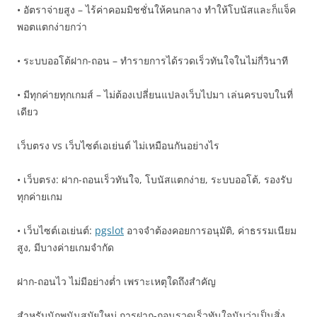
• อัตราจ่ายสูง – ไร้ค่าคอมมิชชั่นให้คนกลาง ทำให้โบนัสและก็แจ็ค
พอตแตกง่ายกว่า
• ระบบออโต้ฝาก-ถอน – ทำรายการได้รวดเร็วทันใจในไม่กี่วินาที
• มีทุกค่ายทุกเกมส์ – ไม่ต้องเปลี่ยนแปลงเว็บไปมา เล่นครบจบในที่
เดียว
เว็บตรง vs เว็บไซต์เอเย่นต์ ไม่เหมือนกันอย่างไร
• เว็บตรง: ฝาก-ถอนเร็วทันใจ, โบนัสแตกง่าย, ระบบออโต้, รองรับ
ทุกค่ายเกม
• เว็บไซต์เอเย่นต์:
pgslot
อาจจำต้องคอยการอนุมัติ, ค่าธรรมเนียม
สูง, มีบางค่ายเกมจำกัด
ฝาก-ถอนไว ไม่มีอย่างต่ำ เพราะเหตุใดถึงสำคัญ
สำหรับนักพนันสมัยใหม่ การฝาก-ถอนรวดเร็วทันใจนับว่าเป็นสิ่ง