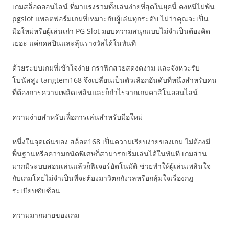
เกมสล็อตออนไลน์ ที่มาแรงรวมทั้งเล่นง่ายที่สุดในยุคนี้ คงหนีไม่พ้น
pgslot แพลตฟอร์มเกมที่เหมาะกับผู้เล่นทุกระดับ ไม่ว่าคุณจะเป็น
มือใหม่หรือผู้เล่นเก๋า PG Slot มอบความสนุกแบบไม่จำเป็นต้องคิด
เยอะ แค่กดสปินและลุ้นรางวัลได้ในทันที
ด้วยระบบเกมที่เข้าใจง่าย กราฟิกสวยสดงดงาม และจังหวะรับ
โบนัสสูง tangtem168 จึงเปลี่ยนเป็นตัวเลือกอันดับที่หนึ่งสำหรับคน
ที่ต้องการความเพลิดเพลินและก็กำไรจากเกมคาสิโนออนไลน์
ความง่ายสำหรับเพื่อการเล่นสำหรับมือใหม่
หนึ่งในจุดเด่นของ สล็อต168 เป็นความเรียบง่ายของเกม ไม่ต้องมี
พื้นฐานหรือความถนัดพิเศษก็สามารถเริ่มเล่นได้ในทันที เกมส่วน
มากมีระบบสอนเล่นแล้วก็ฟีเจอร์อัตโนมัติ ช่วยทำให้ผู้เล่นเพลินใจ
กับเกมโดยไม่จำเป็นที่จะต้องมาวิตกกังวลหรือกลุ้มใจเรื่องกฎ
ระเบียบซับซ้อน
ความมากมายของเกม