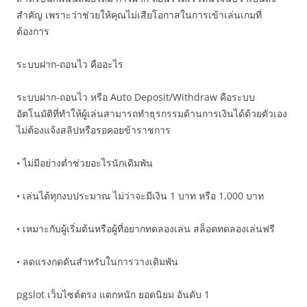
สำคัญ เพราะว่าช่วยให้คุณไม่เสียโอกาสในการเข้าเล่นเกมที่
ต้องการ
ระบบฝาก-ถอนไว คืออะไร
ระบบฝาก-ถอนไว หรือ Auto Deposit/Withdraw คือระบบ
อัตโนมัติที่ทำให้ผู้เล่นสามารถทำธุรกรรมด้านการเงินได้ด้วยตัวเอง
ไม่ต้องแจ้งสลิปหรือรอคอยข้าราชการ
• ไม่มีอย่างต่ำช่วยอะไรนักเดิมพัน
• เล่นได้ทุกงบประมาณ ไม่ว่าจะมีเงิน 1 บาท หรือ 1,000 บาท
• เหมาะกับผู้เริ่มต้นหรือผู้ที่อยากทดลองเล่น สล็อตทดลองเล่นฟรี
• ลดแรงกดดันสำหรับในการวางเดิมพัน
pgslot เว็บไซต์ตรง แตกหนัก ยอดนิยม อันดับ 1