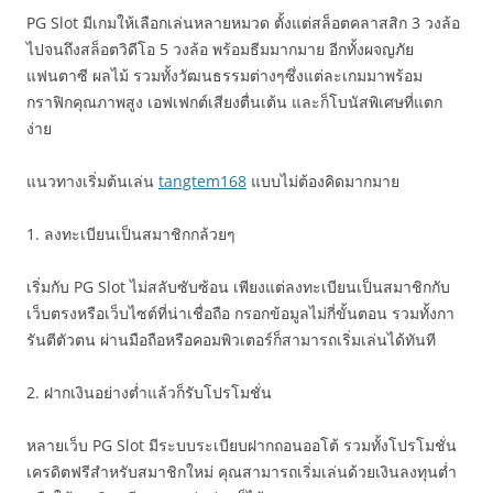
PG Slot มีเกมให้เลือกเล่นหลายหมวด ตั้งแต่สล็อตคลาสสิก 3 วงล้อ
ไปจนถึงสล็อตวิดีโอ 5 วงล้อ พร้อมธีมมากมาย อีกทั้งผจญภัย
แฟนตาซี ผลไม้ รวมทั้งวัฒนธรรมต่างๆซึ่งแต่ละเกมมาพร้อม
กราฟิกคุณภาพสูง เอฟเฟกต์เสียงตื่นเต้น และก็โบนัสพิเศษที่แตก
ง่าย
แนวทางเริ่มต้นเล่น
tangtem168
แบบไม่ต้องคิดมากมาย
1. ลงทะเบียนเป็นสมาชิกกล้วยๆ
เริ่มกับ PG Slot ไม่สลับซับซ้อน เพียงแต่ลงทะเบียนเป็นสมาชิกกับ
เว็บตรงหรือเว็บไซต์ที่น่าเชื่อถือ กรอกข้อมูลไม่กี่ขั้นตอน รวมทั้งกา
รันตีตัวตน ผ่านมือถือหรือคอมพิวเตอร์ก็สามารถเริ่มเล่นได้ทันที
2. ฝากเงินอย่างต่ำแล้วก็รับโปรโมชั่น
หลายเว็บ PG Slot มีระบบระเบียบฝากถอนออโต้ รวมทั้งโปรโมชั่น
เครดิตฟรีสำหรับสมาชิกใหม่ คุณสามารถเริ่มเล่นด้วยเงินลงทุนต่ำ