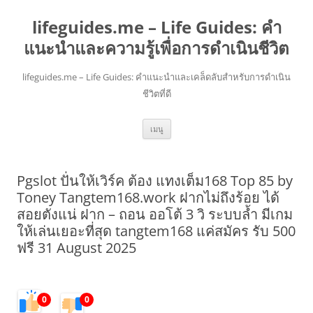
lifeguides.me – Life Guides: คำ
แนะนำและความรู้เพื่อการดำเนินชีวิต
lifeguides.me – Life Guides: คำแนะนำและเคล็ดลับสำหรับการดำเนิน
ชีวิตที่ดี
ข้าม
เมนู
ไป
ยัง
เนื้อหา
Pgslot ปั่นให้เวิร์ค ต้อง แทงเต็ม168 Top 85 by
Toney Tangtem168.work ฝากไม่ถึงร้อย ได้
สอยตังแน่ ฝาก – ถอน ออโต้ 3 วิ ระบบล้ำ มีเกม
ให้เล่นเยอะที่สุด tangtem168 แค่สมัคร รับ 500
ฟรี 31 August 2025
0
0