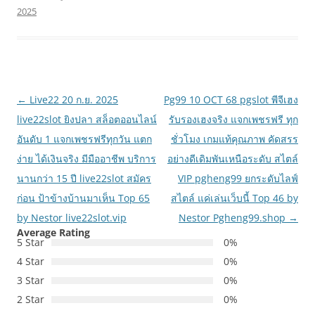
2025
เมนู
←
Live22 20 ก.ย. 2025
Pg99 10 OCT 68 pgslot พีจีเฮง
นำทาง
live22slot ยิงปลา สล็อตออนไลน์
รับรองเฮงจริง แจกเพชรฟรี ทุก
เรื่อง
อันดับ 1 แจกเพชรฟรีทุกวัน แตก
ชั่วโมง เกมแท้คุณภาพ คัดสรร
ง่าย ได้เงินจริง มีมืออาชีพ บริการ
อย่างดีเดิมพันเหนือระดับ สไตล์
นานกว่า 15 ปี live22slot สมัคร
VIP pgheng99 ยกระดับไลฟ์
ก่อน ป้าข้างบ้านมาเห็น Top 65
สไตล์ แค่เล่นเว็บนี้ Top 46 by
by Nestor live22slot.vip
Nestor Pgheng99.shop
→
Average Rating
5 Star
0%
4 Star
0%
3 Star
0%
2 Star
0%