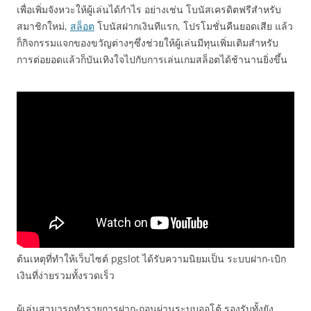
เพื่อเพิ่มจังหวะให้ผู้เล่นได้กำไร อย่างเช่น โบนัสเครดิตฟรีสำหรับ
สมาชิกใหม่,
สล็อต
โบนัสฝากเงินทีแรก, โปรโมชั่นคืนยอดเสีย แล้ว
ก็กิจกรรมแจกของขวัญต่างๆซึ่งช่วยให้ผู้เล่นมีทุนเพิ่มเติมสำหรับ
การต่อยอดแล้วก็บันเทิงใจไปกับการเล่นเกมสล็อตได้ช้านานยิ่งขึ้น
ต้นเหตุที่ทำให้เว็บไซต์ pgslot ได้รับความนิยมเป็น ระบบฝาก-เบิก
เงินที่ง่ายรวมทั้งรวดเร็ว
ผู้เล่นสามารถทำรายการฝาก-ถอนผ่านระบบออโต้ รองรับทั้งยัง