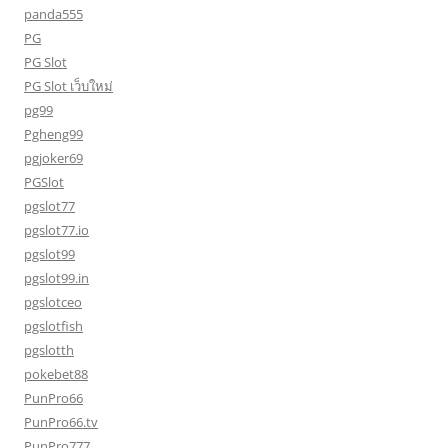
panda555
PG
PG Slot
PG Slot เว็บใหม่
pg99
Pgheng99
pgjoker69
PGSlot
pgslot77
pgslot77.io
pgslot99
pgslot99.in
pgslotceo
pgslotfish
pgslotth
pokebet88
PunPro66
PunPro66.tv
PunPro777