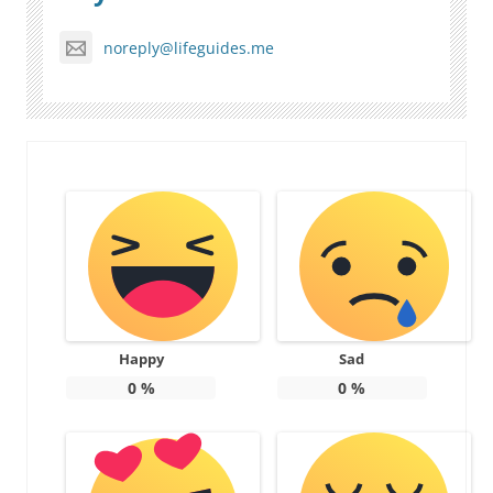
noreply@lifeguides.me
Happy
Sad
0
%
0
%