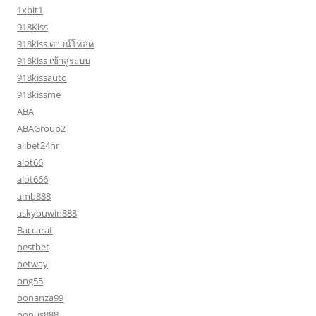
1xbit1
918Kiss
918kiss ดาวน์โหลด
918kiss เข้าสู่ระบบ
918kissauto
918kissme
ABA
ABAGroup2
allbet24hr
alot66
alot666
amb888
askyouwin888
Baccarat
bestbet
betway
bng55
bonanza99
bonus888