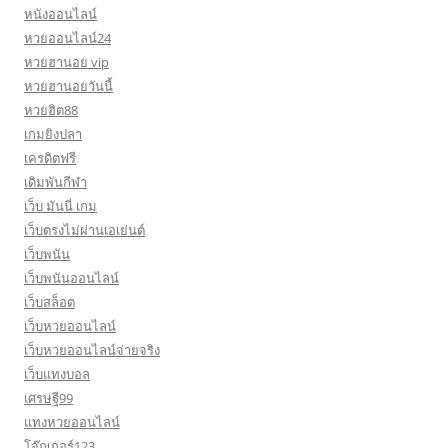
หนังออนไลน์
หวยออนไลน์24
หวยฮานอย vip
หวยฮานอยวันนี้
หวยฮิต88
เกมยิงปลา
เครดิตฟรี
เดิมพันกีฬา
เว็บ มันนี่ เกม
เว็บตรงไม่ผ่านเอเย่นต์
เว็บพนัน
เว็บพนันออนไลน์
เว็บสล็อต
เว็บหวยออนไลน์
เว็บหวยออนไลน์จ่ายจริง
เว็บแทงบอล
เศรษฐี99
แทงหวยออนไลน์
โจ๊กเกอร์123