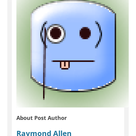
About Post Author
Raymond Allen