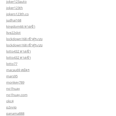
joker123auto
joker123th
jokers123th.co
judhai168
kingdom66 ทางเข้า
live22slot
lockdown168 เข้าสู่ระบบ
lockdown168 เข้าสู่ระบบ
lotto432 ทางเข้า
lotto432 ทางเข้า
lotto77
macau69 สมัคร
mars95
monkey789
no1huay
no1huay.com
okc4
p2vvip
panama888