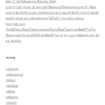
Ellie 17 เว็บไซต์แตกง่าย สิงหาคม 2569
บาคาร่า168 14 Sep 26 sexy168 เปิดมุมมองใหม่ของเกมบาคาร่า เซียน
บาคาร่าตัวจริงรับ 3 แสน รองรับทุกธนาคาร ถอนเร็วทันใจ บาคาร่าสด ดีล
เลอร์สาวสวย sexy168 สมัครง่าย ได้โปรไว Top 80 by Elaine
Sexy168c.com
เว็บเปิดใหม่ สล็อตเว็บตรง websiteใหญ่ สล็อตเว็บตรง เครดิตฟรี โปรโม
ชั่นแรง เล่นง่าย ถอนได้จริง เครดิตฟรี Top 41 by Luca 188Bets4.com 30
JUL 69 พนัน
หมวดหมู่
123lionth
1688sagame
168slot
168สล็อต
188bet
188betth
1xbetth