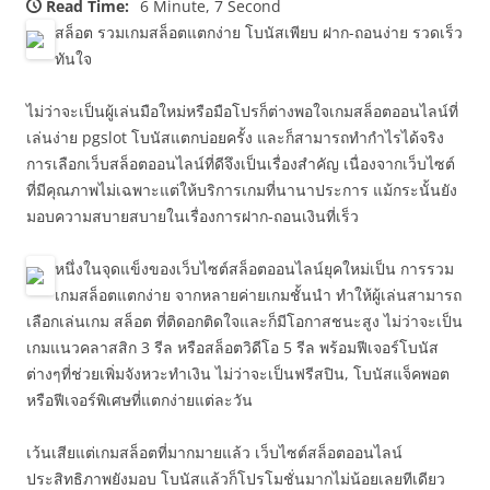
Read Time:
6 Minute, 7 Second
สล็อต รวมเกมสล็อตแตกง่าย โบนัสเพียบ ฝาก-ถอนง่าย รวดเร็ว
ทันใจ
ไม่ว่าจะเป็นผู้เล่นมือใหม่หรือมือโปรก็ต่างพอใจเกมสล็อตออนไลน์ที่
เล่นง่าย pgslot โบนัสแตกบ่อยครั้ง และก็สามารถทำกำไรได้จริง
การเลือกเว็บสล็อตออนไลน์ที่ดีจึงเป็นเรื่องสำคัญ เนื่องจากเว็บไซต์
ที่มีคุณภาพไม่เฉพาะแต่ให้บริการเกมที่นานาประการ แม้กระนั้นยัง
มอบความสบายสบายในเรื่องการฝาก-ถอนเงินที่เร็ว
หนึ่งในจุดแข็งของเว็บไซต์สล็อตออนไลน์ยุคใหม่เป็น การรวม
เกมสล็อตแตกง่าย จากหลายค่ายเกมชั้นนำ ทำให้ผู้เล่นสามารถ
เลือกเล่นเกม สล็อต ที่ติดอกติดใจและก็มีโอกาสชนะสูง ไม่ว่าจะเป็น
เกมแนวคลาสสิก 3 รีล หรือสล็อตวิดีโอ 5 รีล พร้อมฟีเจอร์โบนัส
ต่างๆที่ช่วยเพิ่มจังหวะทำเงิน ไม่ว่าจะเป็นฟรีสปิน, โบนัสแจ็คพอต
หรือฟีเจอร์พิเศษที่แตกง่ายแต่ละวัน
เว้นเสียแต่เกมสล็อตที่มากมายแล้ว เว็บไซต์สล็อตออนไลน์
ประสิทธิภาพยังมอบ โบนัสแล้วก็โปรโมชั่นมากไม่น้อยเลยทีเดียว