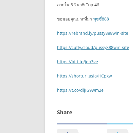
ภายใน 3 วินาที Top 46
ขอขอบคุณมากที่มา
พุซซี่888
https://rebrand.ly/pussy888win-site
https://cutly.cloud/pussy888win-site
https://bitt.to/jeh3ve
https://shorturl.asia/HCpxw
https://t.co/dljIG9wm2e
Share