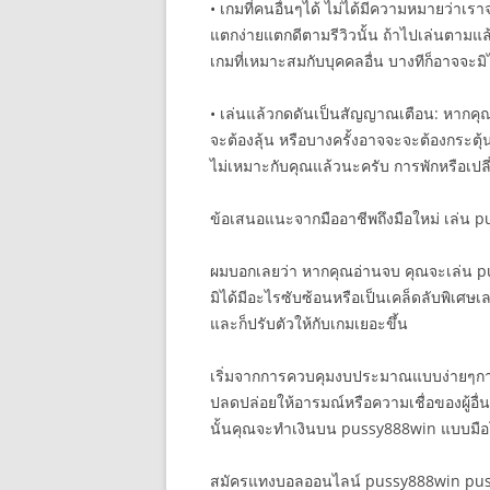
• เกมที่คนอื่นๆได้ ไม่ได้มีความหมายว่าเรา
แตกง่ายแตกดีตามรีวิวนั้น ถ้าไปเล่นตามแล้ว
เกมที่เหมาะสมกับบุคคลอื่น บางทีก็อาจจะมิ
• เล่นแล้วกดดันเป็นสัญญาณเตือน: หากคุณ
จะต้องลุ้น หรือบางครั้งอาจจะจะต้องกระตุ
ไม่เหมาะกับคุณแล้วนะครับ การพักหรือเปล
ข้อเสนอแนะจากมืออาชีพถึงมือใหม่ เล่น p
ผมบอกเลยว่า หากคุณอ่านจบ คุณจะเล่น pu
มิได้มีอะไรซับซ้อนหรือเป็นเคล็ดลับพิเศ
และก็ปรับตัวให้กับเกมเยอะขึ้น
เริ่มจากการควบคุมงบประมาณแบบง่ายๆการ
ปลดปล่อยให้อารมณ์หรือความเชื่อของผู้อื่นนำ
นั้นคุณจะทำเงินบน pussy888win แบบมือโ
สมัครแทงบอลออนไลน์ pussy888win puss