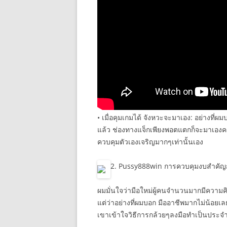
• เมื่อคุมเกมได้ จังหวะจะมาเอง: อย่างที่
แล้ว ช่องทางแจ็กเพียงพอตแตกก็จะมาเองครับ
ควบคุมตัวเองเจริญมากๆเท่านั้นเอง
2. Pussy888win การควบคุมงบสำคัญ
ผมมั่นใจว่ามือใหม่ผู้คนจำนวนมากมีความคิ
แต่ว่าอย่างที่ผมบอก มืออาชีพมากไม่น้อยเล
เขาเข้าใจวิธีการกล้วยๆลงมือทำเป็นประจำ