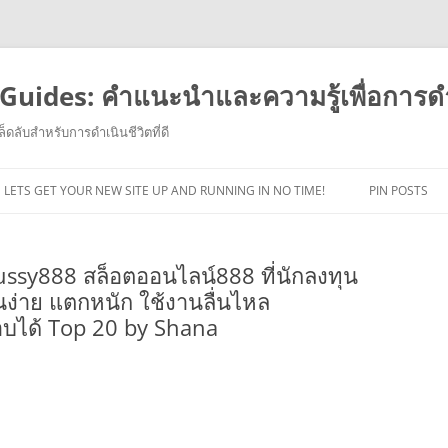
 Guides: คำแนะนำและความรู้เพื่อการดำ
ดลับสำหรับการดำเนินชีวิตที่ดี
ข้าม
ไป
LETS GET YOUR NEW SITE UP AND RUNNING IN NO TIME!
PIN POSTS
ยัง
เนื้อหา
ssy888 สล็อตออนไลน์888 ที่นักลงทุน
นง่าย แตกหนัก ใช้งานลื่นไหล
บได้ Top 20 by Shana