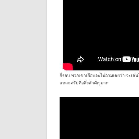
กี่รอบ พวกเขาเกือบจะไม่ถามเลยว่า จะเล่น
แหละครับคือสิ่งสำคัญมาก