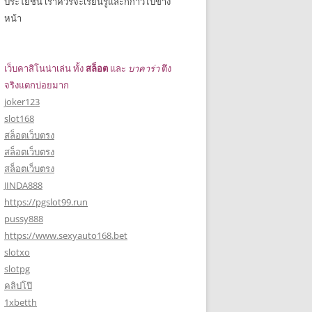
ประโยชน์ เราควรจะเรียนรู้และก็ก้าวไปข้าง
หน้า
เว็บคาสิโนน่าเล่น ทั้ง
สล็อต
และ
บาคาร่า
ตึง
จริงแตกบ่อยมาก
joker123
slot168
สล็อตเว็บตรง
สล็อตเว็บตรง
สล็อตเว็บตรง
JINDA888
https://pgslot99.run
pussy888
https://www.sexyauto168.bet
slotxo
slotpg
คลิปโป๊
1xbetth