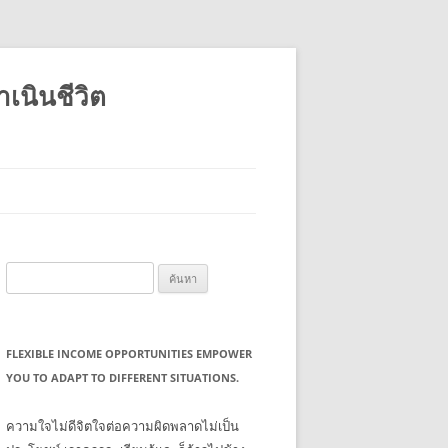
เนินชีวิต
ค้นหา
สำหรับ:
FLEXIBLE INCOME OPPORTUNITIES EMPOWER
YOU TO ADAPT TO DIFFERENT SITUATIONS.
ความใจไม่ดีจิตใจต่อความผิดพลาดไม่เป็น