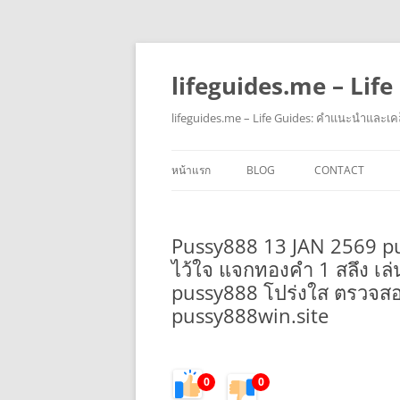
lifeguides.me – Life
lifeguides.me – Life Guides: คำแนะนำและเคล็
หน้าแรก
BLOG
CONTACT
Pussy888 13 JAN 2569 pu
ไว้ใจ แจกทองคำ 1 สลึง เล่
pussy888 โปร่งใส ตรวจสอ
pussy888win.site
0
0