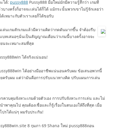
จะได้:
pussy888
Pussy888 มือใหม่มักมีความรู้สึกว่า เกมที่
บางครั้งก็อาจจะเล่นได้ก็ได้ แม้กระนั้นพวกเขาไม่รู้จักเลยว่า
ได้เหมาะกับตัวเราเลยก็ได้ขอรับ
เล่นเกมสักเกมแล้วมีความคิดว่ากดดันมากขึ้น จำต้องรีบ
้นเบทเสมอๆนั่นเป็นสัญญาณเตือนว่าเกมนี้บางครั้งอาจจะ
ี่ยนจะเหมาะสมที่สุด
ussy888win ได้จริงแน่นอน!
ssy888win ได้อย่างมืออาชีพแน่นอนครับผม ข้อเสนอพวกนี้
ษเลยครับผม แต่ว่ามันคือการปรับแนวทางคิด ปรับแผนการเล่น
ควบคุมจังหวะเกมด้วยตัวเอง การปรับจังหวะการเล่น และไม่
พาคุณไป คุณต้องเชื่อและก็รู้เรื่องในตนเองให้ถึงที่สุด เมื่อ
ปรได้แน่ๆ ผมรับประกัน!
y888win.site 8 กุมภา 69 Shana ใหม่ pussy888ถอน