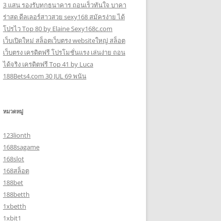
3 แสน รองรับทุกธนาคาร ถอนเร็วทันใจ บาคา
ร่าสด ดีลเลอร์สาวสวย sexy168 สมัครง่าย ได้
โปรไว Top 80 by Elaine Sexy168c.com
เว็บเปิดใหม่ สล็อตเว็บตรง websiteใหญ่ สล็อต
เว็บตรง เครดิตฟรี โปรโมชั่นแรง เล่นง่าย ถอน
ได้จริง เครดิตฟรี Top 41 by Luca
188Bets4.com 30 JUL 69 พนัน
หมวดหมู่
123lionth
1688sagame
168slot
168สล็อต
188bet
188betth
1xbetth
1xbit1