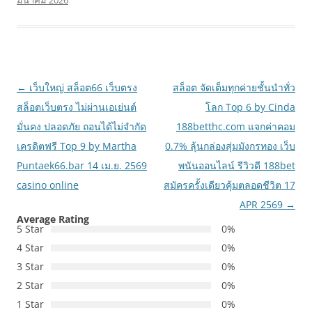
มีนาคม 2026
เมนู
←
เว็บใหญ่ สล็อต66 เว็บตรง
สล็อต จัดเต็มทุกค่ายชั้นนำทั่ว
นำทาง
สล็อตเว็บตรง ไม่ผ่านเอเย่นต์
โลก Top 6 by Cinda
เรื่อง
มั่นคง ปลอดภัย ถอนได้ไม่จำกัด
188betthc.com แจกค่าคอม
เครดิตฟรี Top 9 by Martha
0.7% ลุ้นกล่องสุ่มมังกรทอง เว็บ
Puntaek66.bar 14 เม.ย. 2569
พนันออนไลน์ รีวิวดี 188bet
casino online
สมัครครั้งเดียวคุ้มตลอดชีวิต 17
APR 2569
→
Average Rating
5 Star
0%
4 Star
0%
3 Star
0%
2 Star
0%
1 Star
0%