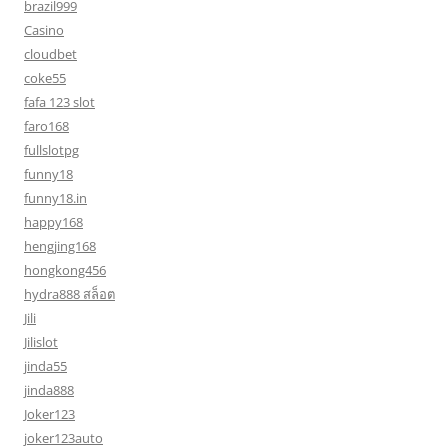
brazil999
Casino
cloudbet
coke55
fafa 123 slot
faro168
fullslotpg
funny18
funny18.in
happy168
hengjing168
hongkong456
hydra888 สล็อต
Jili
Jilislot
jinda55
jinda888
Joker123
joker123auto