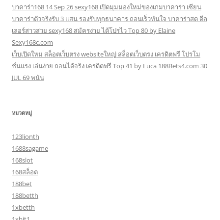
บาคาร่า168 14 Sep 26 sexy168 เปิดมุมมองใหม่ของเกมบาคาร่า เซียน
บาคาร่าตัวจริงรับ 3 แสน รองรับทุกธนาคาร ถอนเร็วทันใจ บาคาร่าสด ดีล
เลอร์สาวสวย sexy168 สมัครง่าย ได้โปรไว Top 80 by Elaine
Sexy168c.com
เว็บเปิดใหม่ สล็อตเว็บตรง websiteใหญ่ สล็อตเว็บตรง เครดิตฟรี โปรโม
ชั่นแรง เล่นง่าย ถอนได้จริง เครดิตฟรี Top 41 by Luca 188Bets4.com 30
JUL 69 พนัน
หมวดหมู่
123lionth
1688sagame
168slot
168สล็อต
188bet
188betth
1xbetth
1xbit1