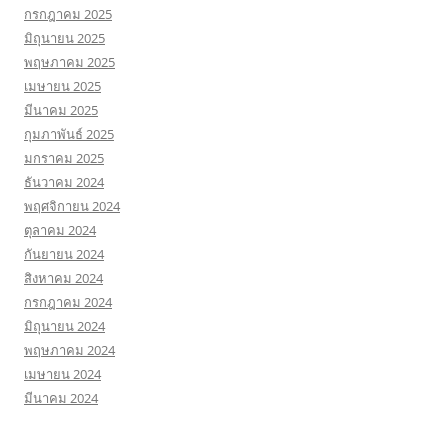
กรกฎาคม 2025
มิถุนายน 2025
พฤษภาคม 2025
เมษายน 2025
มีนาคม 2025
กุมภาพันธ์ 2025
มกราคม 2025
ธันวาคม 2024
พฤศจิกายน 2024
ตุลาคม 2024
กันยายน 2024
สิงหาคม 2024
กรกฎาคม 2024
มิถุนายน 2024
พฤษภาคม 2024
เมษายน 2024
มีนาคม 2024