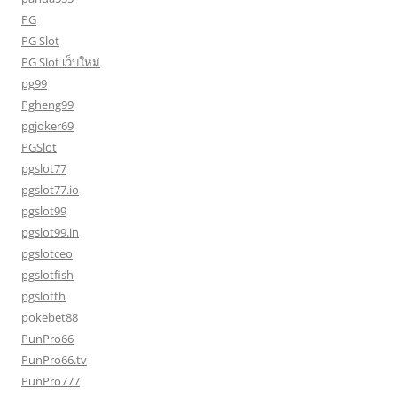
PG
PG Slot
PG Slot เว็บใหม่
pg99
Pgheng99
pgjoker69
PGSlot
pgslot77
pgslot77.io
pgslot99
pgslot99.in
pgslotceo
pgslotfish
pgslotth
pokebet88
PunPro66
PunPro66.tv
PunPro777