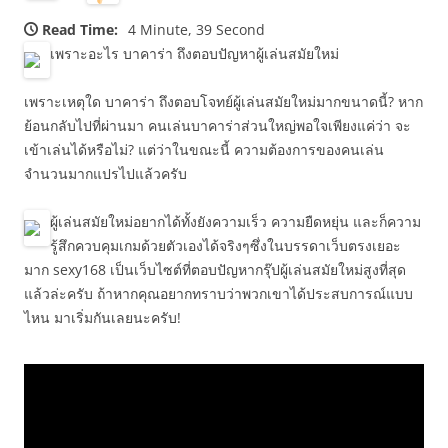
Read Time:
4 Minute, 39 Second
เพราะอะไร บาคาร่า ถึงตอบปัญหาผู้เล่นสมัยใหม่
เพราะเหตุใด บาคาร่า ถึงตอบโจทย์ผู้เล่นสมัยใหม่มากขนาดนี้? หาก
ย้อนกลับไปที่ผ่านมา คนเล่นบาคาร่าส่วนใหญ่พอใจเพียงแค่ว่า จะ
เข้าเล่นได้หรือไม่? แต่ว่าในขณะนี้ ความต้องการของคนเล่น
จำนวนมากแปรไปแล้วครับ
ผู้เล่นสมัยใหม่อยากได้ทั้งยังความเร็ว ความยืดหยุ่น และก็ความ
รู้สึกควบคุมเกมด้วยตัวเองได้จริงๆซึ่งในบรรดาเว็บตรงเยอะ
มาก sexy168 เป็นเว็บไซต์ที่ตอบปัญหากรุ๊ปผู้เล่นสมัยใหม่สูงที่สุด
แล้วล่ะครับ ถ้าหากคุณอยากทราบว่าพวกเขาได้ประสบการณ์แบบ
ไหน มาเริ่มกันเลยนะครับ!