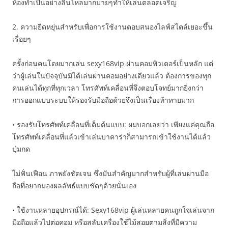
ห้องทำเป็นอย่างลื่นไหลมากมายๆทำให้เล่นตลอดเจริญ
2. ความยืดหยุ่นสำหรับเพื่อการใช้งานตอบสนองไลฟ์สไตล์เยอะขึ้น
เรื่อยๆ
ครั้งก่อนคนโดยมากเล่น sexy168vip ผ่านคอมพิวเตอร์เป็นหลัก แต่
ว่าผู้เล่นในปัจจุบันมิได้เล่นผ่านคอมอย่างเดียวแล้ว ต้องการของทุก
คนเล่นได้ทุกที่ทุกเวลา โทรศัพท์เคลื่อนที่จึงตอบโจทย์มากยิ่งกว่า
การออกแบบระบบให้รองรับมือถือด้วยจึงเป็นเรื่องท้าทายมาก
• รองรับโทรศัพท์เคลื่อนที่เต็มต้นแบบ: ผมบอกเลยว่า เพียงแค่คุณถือ
โทรศัพท์เคลื่อนที่แล้วเข้าเล่นบาคาร่าก็สามารถเข้าใช้งานได้แล้ว
ปุ่มกด
ไม่ฟั่นเฟือน ภาพยังชัดเจน ซึ่งมันสำคัญมากสำหรับผู้ที่เล่นผ่านมือ
ถือที่อยากมองผลลัพธ์แบบชัดๆด้วยนั่นเอง
• ใช้งานหลายอุปกรณ์ได้: Sexy168vip ผู้เล่นหลายคนถูกใจเล่นจาก
มือถือแล้วไปต่อคอม หรือสลับเครื่องใช้ไม้สอยตามสิ่งที่มีความ