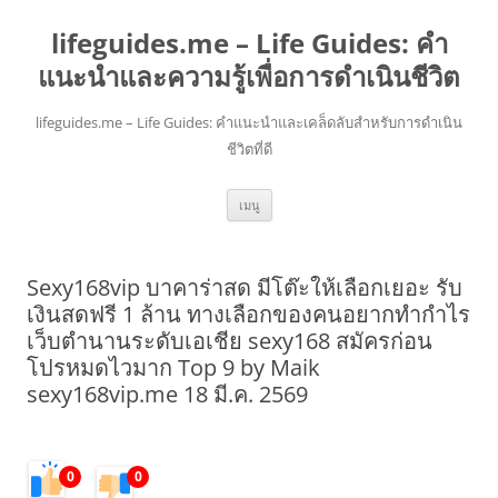
lifeguides.me – Life Guides: คำ
แนะนำและความรู้เพื่อการดำเนินชีวิต
lifeguides.me – Life Guides: คำแนะนำและเคล็ดลับสำหรับการดำเนิน
ชีวิตที่ดี
ข้าม
เมนู
ไป
ยัง
เนื้อหา
Sexy168vip บาคาร่าสด มีโต๊ะให้เลือกเยอะ รับ
เงินสดฟรี 1 ล้าน ทางเลือกของคนอยากทำกำไร
เว็บตำนานระดับเอเชีย sexy168 สมัครก่อน
โปรหมดไวมาก Top 9 by Maik
sexy168vip.me 18 มี.ค. 2569
0
0