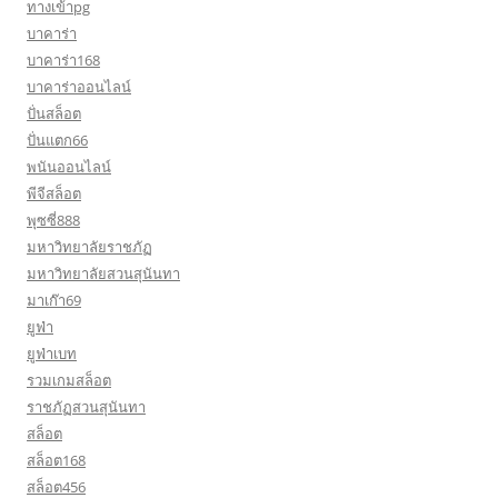
ทางเข้าpg
บาคาร่า
บาคาร่า168
บาคาร่าออนไลน์
ปั่นสล็อต
ปั่นแตก66
พนันออนไลน์
พีจีสล็อต
พุซซี่888
มหาวิทยาลัยราชภัฏ
มหาวิทยาลัยสวนสุนันทา
มาเก๊า69
ยูฟ่า
ยูฟ่าเบท
รวมเกมสล็อต
ราชภัฏสวนสุนันทา
สล็อต
สล็อต168
สล็อต456