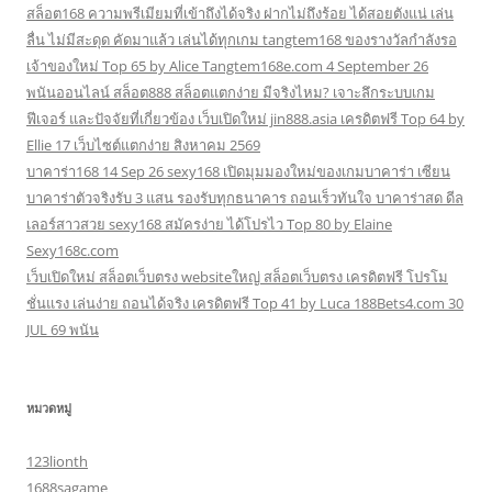
สล็อต168 ความพรีเมียมที่เข้าถึงได้จริง ฝากไม่ถึงร้อย ได้สอยตังแน่ เล่น
ลื่น ไม่มีสะดุด คัดมาแล้ว เล่นได้ทุกเกม tangtem168 ของรางวัลกำลังรอ
เจ้าของใหม่ Top 65 by Alice Tangtem168e.com 4 September 26
พนันออนไลน์ สล็อต888 สล็อตแตกง่าย มีจริงไหม? เจาะลึกระบบเกม
ฟีเจอร์ และปัจจัยที่เกี่ยวข้อง เว็บเปิดใหม่ jin888.asia เครดิตฟรี Top 64 by
Ellie 17 เว็บไซต์แตกง่าย สิงหาคม 2569
บาคาร่า168 14 Sep 26 sexy168 เปิดมุมมองใหม่ของเกมบาคาร่า เซียน
บาคาร่าตัวจริงรับ 3 แสน รองรับทุกธนาคาร ถอนเร็วทันใจ บาคาร่าสด ดีล
เลอร์สาวสวย sexy168 สมัครง่าย ได้โปรไว Top 80 by Elaine
Sexy168c.com
เว็บเปิดใหม่ สล็อตเว็บตรง websiteใหญ่ สล็อตเว็บตรง เครดิตฟรี โปรโม
ชั่นแรง เล่นง่าย ถอนได้จริง เครดิตฟรี Top 41 by Luca 188Bets4.com 30
JUL 69 พนัน
หมวดหมู่
123lionth
1688sagame