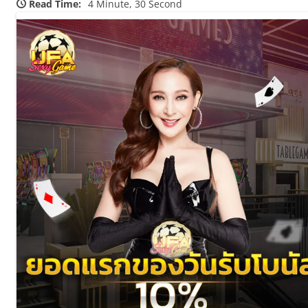
Read Time:
4 Minute, 30 Second