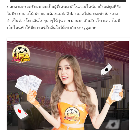
บอกตามตรงครับผม ผมเป็นผู้ที่เล่นคาสิโนออนไลน์มาตั้งแต่ยุคที่ยัง
ไม่มีระบบออโต้ ฝากถอนต้องแคปสลิปส่งแอดไม่น กดเข้าห้องเกม
จำเป็นต้องโยกเงินไปๆมาๆให้วุ่นวาย ผ่านมาเกินสิบเว็บ แต่ว่าไม่มี
เว็บไหนทำให้มีความรู้สึกมั่นใจได้เท่ากับ sexygame