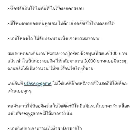
• ซื้อฟรีสปินได้ในทันที ไม่ต้องรอคอยรอบ
• มีโหมดทดลองเล่นทุกเกม ไม่ต้องสมัครก็เข้าไปทดลองได้
• เกมโหลดไว ไม่รับประทานเน็ต ภาพงามมากมาย
ผมเคยทดลองปั่นเกม Roma จาก Joker ด้วยทุนเพียงแค่ 100 บาท
แล้วเข้าโบนัสสองรอบติด ได้กลับมาแทบ 3,000 บาทแบบมึนงงๆ
ถอนจริงได้เต็มจำนวน ไม่พบเงื่อนไขใดๆก็ตาม
เกมอื่นที่
ufasexygame
ไม่ใช่แค่สล็อตหรือคาสิโนสดก็มีให้เลือก
เล่นแบบจุกๆ
คนจำนวนไม่น้อยคิดว่าเว็บไซต์คาสิโนมีแม้กระนั้นบาคาร่า สล็อต
แต่ ufasexygame มีให้มากกว่านั้น
• เกมยิงปลา ภาพงาม ยิงง่าย ปลาตายไว