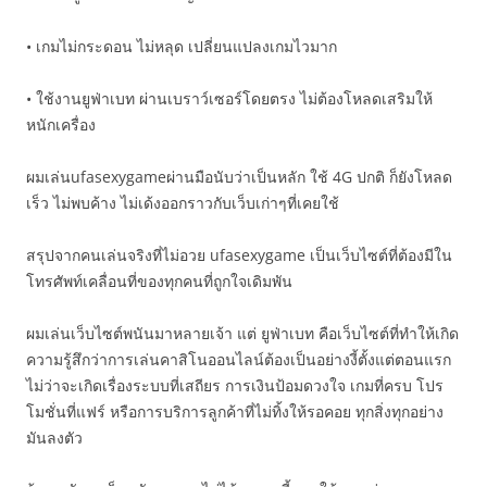
• เกมไม่กระดอน ไม่หลุด เปลี่ยนแปลงเกมไวมาก
• ใช้งานยูฟ่าเบท ผ่านเบราว์เซอร์โดยตรง ไม่ต้องโหลดเสริมให้
หนักเครื่อง
ผมเล่นufasexygameผ่านมือนับว่าเป็นหลัก ใช้ 4G ปกติ ก็ยังโหลด
เร็ว ไม่พบค้าง ไม่เด้งออกราวกับเว็บเก่าๆที่เคยใช้
สรุปจากคนเล่นจริงที่ไม่อวย ufasexygame เป็นเว็บไซต์ที่ต้องมีใน
โทรศัพท์เคลื่อนที่ของทุกคนที่ถูกใจเดิมพัน
ผมเล่นเว็บไซต์พนันมาหลายเจ้า แต่ ยูฟ่าเบท คือเว็บไซต์ที่ทำให้เกิด
ความรู้สึกว่าการเล่นคาสิโนออนไลน์ต้องเป็นอย่างงี้ตั้งแต่ตอนแรก
ไม่ว่าจะเกิดเรื่องระบบที่เสถียร การเงินป้อมดวงใจ เกมที่ครบ โปร
โมชั่นที่แฟร์ หรือการบริการลูกค้าที่ไม่ทิ้งให้รอคอย ทุกสิ่งทุกอย่าง
มันลงตัว