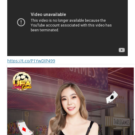
https://t.co/P1YwDlP499