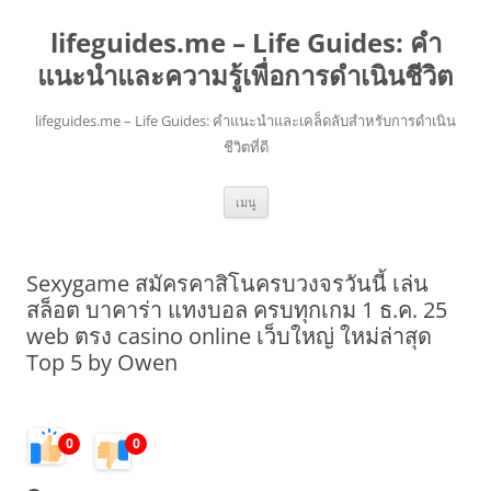
lifeguides.me – Life Guides: คำ
แนะนำและความรู้เพื่อการดำเนินชีวิต
lifeguides.me – Life Guides: คำแนะนำและเคล็ดลับสำหรับการดำเนิน
ชีวิตที่ดี
ข้าม
เมนู
ไป
ยัง
เนื้อหา
Sexygame สมัครคาสิโนครบวงจรวันนี้ เล่น
สล็อต บาคาร่า แทงบอล ครบทุกเกม 1 ธ.ค. 25
web ตรง casino online เว็บใหญ่ ใหม่ล่าสุด
Top 5 by Owen
0
0