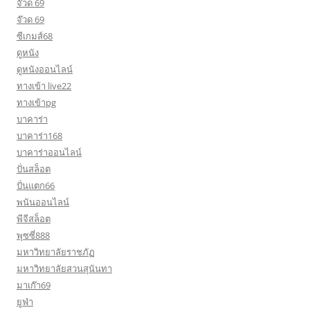
จ๊วด 69
จ๊วด 69
ซีเกมส์68
ดูหนัง
ดูหนังออนไลน์
ทางเข้า live22
ทางเข้าpg
บาคาร่า
บาคาร่า168
บาคาร่าออนไลน์
ปั่นสล็อต
ปั่นแตก66
พนันออนไลน์
พีจีสล็อต
พุซซี่888
มหาวิทยาลัยราชภัฏ
มหาวิทยาลัยสวนสุนันทา
มาเก๊า69
ยูฟ่า