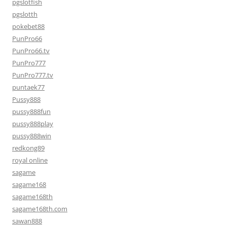
pgslotfish
pgslotth
pokebet88
PunPro66
PunPro66.tv
PunPro777
PunPro777.tv
puntaek77
Pussy888
pussy888fun
pussy888play
pussy888win
redkong89
royal online
sagame
sagame168
sagame168th
sagame168th.com
sawan888