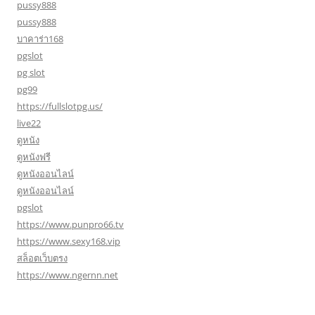
pussy888
pussy888
บาคาร่า168
pgslot
pg slot
pg99
https://fullslotpg.us/
live22
ดูหนัง
ดูหนังฟรี
ดูหนังออนไลน์
ดูหนังออนไลน์
pgslot
https://www.punpro66.tv
https://www.sexy168.vip
สล็อตเว็บตรง
https://www.ngernn.net