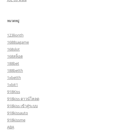
หมวดหมู่
123lionth
1688sagame
168slot
168สล็อต
188bet
188betth
1xbetth
1xbit1
918Kiss
918kiss ดาวน์โหลด
918kiss เข้าสู่ระบบ
918kissauto
918kissme
ABA