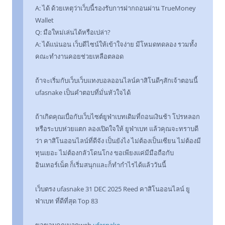
A: ได้ ด้วยเหตุว่าเว็บนี้รองรับการฝากถอนผ่าน TrueMoney
Wallet
Q: มือใหม่เล่นได้หรือเปล่า?
A: ได้แน่นอน เว็บดีไซน์ให้เข้าใจง่าย มีโหมดทดลอง รวมทั้ง
คณะทำงานคอยช่วยเหลือตลอด
ถ้าจะเริ่มกับเว็บเว็บแทงบอลออนไลน์คาสิโนดีๆสักเจ้าตอนนี้
ufasnake เป็นคำตอบที่มั่นหัวใจได้
ถ้าเกิดคุณเบื่อกับเว็บไซต์ยูฟ่าเบทเดิมที่ถอนเงินช้า โปรหลอก
หรือระบบห่วยแตก ลองเปิดใจให้ ยูฟ่าเบท แล้วคุณจะทราบดี
ว่า คาสิโนออนไลน์ที่ดีจัง เป็นยังไง ไม่ต้องเป็นเซียน ไม่ต้องมี
ทุนเยอะ ไม่ต้องกลัวโดนโกง ขอเพียงแค่มีมือถือกับ
อินเทอร์เน็ต ก็เริ่มสนุกและก็ทำกำไรได้แล้ววันนี้
เว็บตรง ufasnake 31 DEC 2025 Reed คาสิโนออนไลน์ ยู
ฟ่าเบท ที่ดีที่สุด Top 83
ขอขอบคุณมากweb
ufasnake