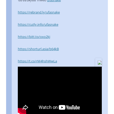
https://rebrand.ly/ufasnake
https://cutly.info/ufasnake
https://bitt.to/oxo2kj
https://shorturl.asia/b64kB
https://t.co/rM4hshWwLa