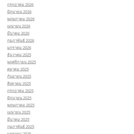
กรกฎาคม 2026
มิถุนายน 2026
พฤษภาคม 2026
เมษายน 2026
มีนาคม 2026
กุมภาพันธ์ 2026
มกราคม 2026
ธันวาคม 2025
พฤศจิกายน 2025
ตุลาคม 2025
กันยายน 2025
สิงหาคม 2025
กรกฎาคม 2025
มิถุนายน 2025
พฤษภาคม 2025
เมษายน 2025
มีนาคม 2025
กุมภาพันธ์ 2025
มกราคม 2025