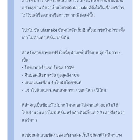
อย่างสุภาพ ถือว่าเป็นเว็บไซต์ufasnakeที่ตั้งใจในเรื่องบริการ
ไม่ใช่แค่เรื่องเกมหรือการตลาดเพียงแค่นั้น
โปรโมชั่น ufasnake จัดหนักจัดเต็มอีกทั้งสมาชิกใหม่รวมทั้ง
เก่า ไม่ต้องทำเทิร์นเวอร์เกิน
สำหรับสายล่าของฟรี เว็บนี้ยูฟ่าเบทก็มีให้แบบจุกๆไม่ว่าจะ
เป็น
• โปรฝากครั้งแรก โบนัส 100%
• คืนยอดเสียทุกๆวัน สูงสุดถึง 10%
• เสนอแนะเพื่อน รับโบนัสโดยทันที
• แจกโบนัสเฉพาะตอนเทศกาล / บอลโลก / ปีใหม่
ที่สำคัญเป็นข้อแม้ไม่มาก ไม่หลอกให้ฝากแล้วถอนไม่ได้
โปรจำนวนมากไม่มีเทิร์น หรือถ้าเกิดมีก็แค่ 2-3 เท่า ซึ่งจัดว่า
แฟร์มาก
สรุปจุดเด่นแบบชัดๆของ ufasnake เว็บไซต์คาสิโนที่มาแรง