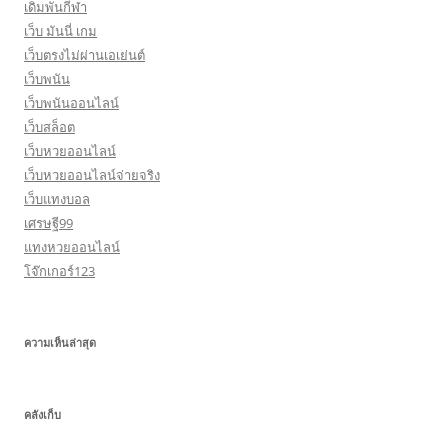
เดิมพันกีฬา
เว็บ มันนี่ เกม
เว็บตรงไม่ผ่านเอเย่นต์
เว็บพนัน
เว็บพนันออนไลน์
เว็บสล็อต
เว็บหวยออนไลน์
เว็บหวยออนไลน์จ่ายจริง
เว็บแทงบอล
เศรษฐี99
แทงหวยออนไลน์
โจ๊กเกอร์123
ความเห็นล่าสุด
คลังเก็บ