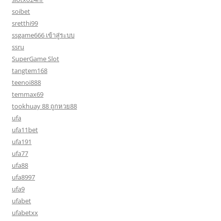
soibet
sretthi99
ssgame666 เข้าสู่ระบบ
ssru
SuperGame Slot
tangtem168
teenoi888
temmax69
tookhuay 88 ถูกหวย88
ufa
ufa11bet
ufa191
ufa77
ufa88
ufa8997
ufa9
ufabet
ufabetxx