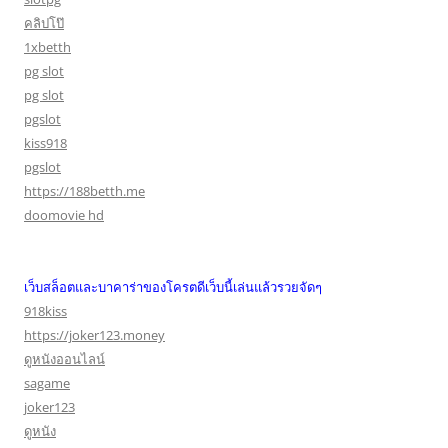
คลิปโป๊
1xbetth
pg slot
pg slot
pgslot
kiss918
pgslot
https://188betth.me
doomovie hd
เว็บสล็อตและบาคาร่าของโครตดีเว็บนี้เล่นแล้วรวยจัดๆ
918kiss
https://joker123.money
ดูหนังออนไลน์
sagame
joker123
ดูหนัง