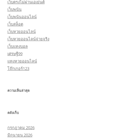
เว็บตรงไม่ผ่านเอเย่นต์
เว็บพนัน
เว็บพนันออนไลน์
เว็บสล็อต
เว็บหวยออนไลน์
เว็บหวยออนไลน์จ่ายจริง
เว็บแทงบอล
เศรษฐี99
แทงหวยออนไลน์
โจ๊กเกอร์123
ความเห็นล่าสุด
คลังเก็บ
กรกฎาคม 2026
มิถุนายน 2026