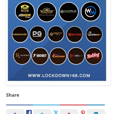
Share