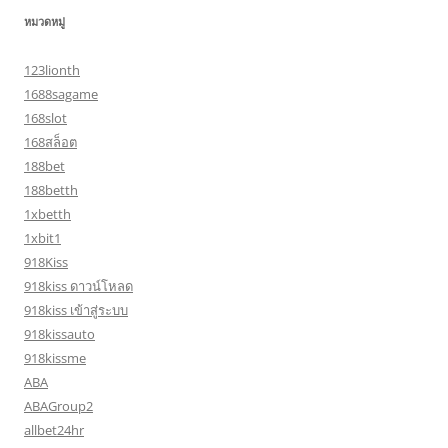
หมวดหมู่
123lionth
1688sagame
168slot
168สล็อต
188bet
188betth
1xbetth
1xbit1
918Kiss
918kiss ดาวน์โหลด
918kiss เข้าสู่ระบบ
918kissauto
918kissme
ABA
ABAGroup2
allbet24hr