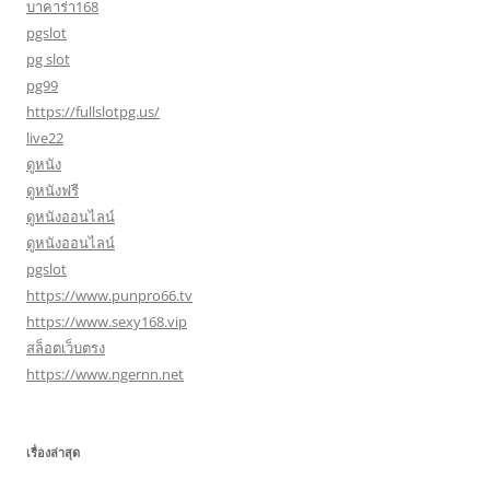
บาคาร่า168
pgslot
pg slot
pg99
https://fullslotpg.us/
live22
ดูหนัง
ดูหนังฟรี
ดูหนังออนไลน์
ดูหนังออนไลน์
pgslot
https://www.punpro66.tv
https://www.sexy168.vip
สล็อตเว็บตรง
https://www.ngernn.net
เรื่องล่าสุด