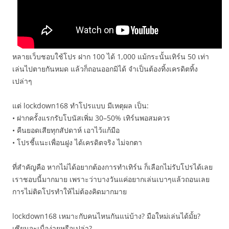
หลายเว็บชอบใช้โปร ฝาก 100 ได้ 1,000 แม้กระนั้นเทิร์น 50 เท่า
เล่นไปตายกันหมด แล้วก็ถอนออกมิได้ จำเป็นต้องทิ้งเครดิตทิ้ง
เปล่าๆ
แต่ lockdown168 ทำโปรแบบ มีเหตุผล เป็น:
• ฝากครั้งแรกรับโบนัสเพิ่ม 30–50% เทิร์นพอสมควร
• คืนยอดเสียทุกสัปดาห์ เอาไว้แก้มือ
• โปรชี้แนะเพื่อนฝูง ได้เครดิตจริง ไม่จกตา
ที่สำคัญคือ หากไม่ได้อยากต้องการทำเทิร์น ก็เลือกไม่รับโปรได้เลย
เราชอบนี้มากมาย เพราะว่าบางวันแค่อยากเล่นเบาๆแล้วถอนเลย
การไม่ติดโปรทำให้ไม่ต้องคิดมากมาย
lockdown168 เหมาะกับคนไหนกันแน่บ้าง? มือใหม่เล่นได้มั้ย?
เซียนจะเบื่อง่ายหรือเปล่า?