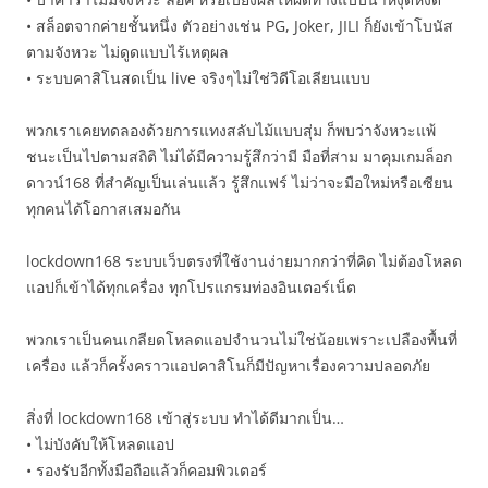
• สล็อตจากค่ายชั้นหนึ่ง ตัวอย่างเช่น PG, Joker, JILI ก็ยังเข้าโบนัส
ตามจังหวะ ไม่ดูดแบบไร้เหตุผล
• ระบบคาสิโนสดเป็น live จริงๆไม่ใช่วิดีโอเลียนแบบ
พวกเราเคยทดลองด้วยการแทงสลับไม้แบบสุ่ม ก็พบว่าจังหวะแพ้
ชนะเป็นไปตามสถิติ ไม่ได้มีความรู้สึกว่ามี มือที่สาม มาคุมเกมล็อก
ดาวน์168 ที่สำคัญเป็นเล่นแล้ว รู้สึกแฟร์ ไม่ว่าจะมือใหม่หรือเซียน
ทุกคนได้โอกาสเสมอกัน
lockdown168 ระบบเว็บตรงที่ใช้งานง่ายมากกว่าที่คิด ไม่ต้องโหลด
แอปก็เข้าได้ทุกเครื่อง ทุกโปรแกรมท่องอินเตอร์เน็ต
พวกเราเป็นคนเกลียดโหลดแอปจำนวนไม่ใช่น้อยเพราะเปลืองพื้นที่
เครื่อง แล้วก็ครั้งคราวแอปคาสิโนก็มีปัญหาเรื่องความปลอดภัย
สิ่งที่ lockdown168 เข้าสู่ระบบ ทำได้ดีมากเป็น…
• ไม่บังคับให้โหลดแอป
• รองรับอีกทั้งมือถือแล้วก็คอมพิวเตอร์