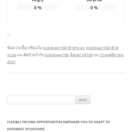
0
%
0
%
…
ข้อความนี้ถูกเขียนใน
lockdown168 เข้าสู่ระบบ
,
lockdown168 เข้าสู่
ระบบ
และติดป้ายกำกับ
lockdown168
,
ล็อกดาวน์168
บน
15 พฤศจิกายน
2025
ค้นหา
สำหรับ:
FLEXIBLE INCOME OPPORTUNITIES EMPOWER YOU TO ADAPT TO
DIFFERENT SITUATIONS.