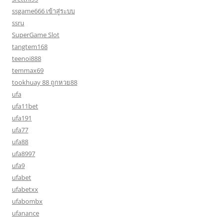
ssgame666 เข้าสู่ระบบ
ssru
SuperGame Slot
tangtem168
teenoi888
temmax69
tookhuay 88 ถูกหวย88
ufa
ufa11bet
ufa191
ufa77
ufa88
ufa8997
ufa9
ufabet
ufabetxx
ufabombx
ufanance