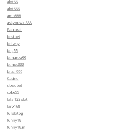
alot66
alot666
amb888
askyouwin888
Baccarat
bestbet
betway
bng55
bonanza99
bonus888
brazil999
Casino
cloudbet
coke55
fafa 123 slot
faro168
fullslotpg
funny18
funny18.in